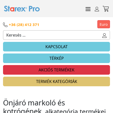
Euro
+36 (28) 412 371
KAPCSOLAT
TÉRKÉP
AKCIÓS TERMÉKEK
TERMÉK KATEGÓRIÁK
Önjáró markoló és
kotrógépek
alkategória termékei