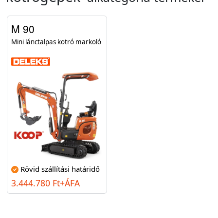
M 90
Mini lánctalpas kotró markoló
Rövid szállítási határidő
3.444.780 Ft+ÁFA