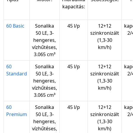
kapacitás:
60 Basic
Sonalika
45 l/p
12+12
kap
50 LE, 3-
szinkronizált
2/
hengeres,
(1,3-30
vízhűtéses,
km/h)
3.065 cm³
60
Sonalika
45 l/p
12+12
kap
Standard
50 LE, 3-
szinkronizált
2/
hengeres,
(1,3-30
vízhűtéses,
km/h)
3.065 cm³
60
Sonalika
45 l/p
12+12
kap
Premium
50 LE, 3-
szinkronizált
2/
hengeres,
(1,3-30
vízhűtéses,
km/h)