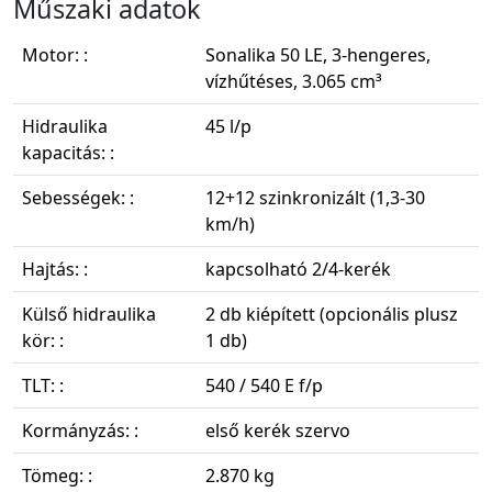
Műszaki adatok
Motor: :
Sonalika 50 LE, 3-hengeres,
vízhűtéses, 3.065 cm³
Hidraulika
45 l/p
kapacitás: :
Sebességek: :
12+12 szinkronizált (1,3-30
km/h)
Hajtás: :
kapcsolható 2/4-kerék
Külső hidraulika
2 db kiépített (opcionális plusz
kör: :
1 db)
TLT: :
540 / 540 E f/p
Kormányzás: :
első kerék szervo
Tömeg: :
2.870 kg