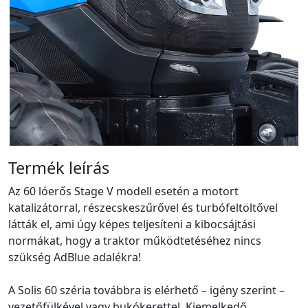
Termék leírás
Az 60 lóerős Stage V modell esetén a motort
katalizátorral, részecskeszűrővel és turbófeltöltővel
látták el, ami úgy képes teljesíteni a kibocsájtási
normákat, hogy a traktor működtetéséhez nincs
szükség AdBlue adalékra!
A Solis 60 széria továbbra is elérhető – igény szerint –
vezetőfülkével vagy bukókerettel. Kiemelkedő