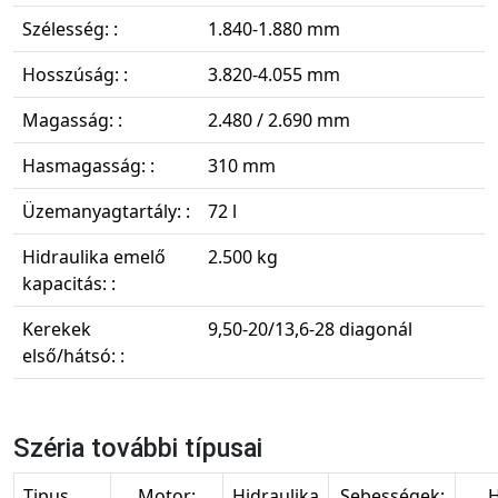
Szélesség: :
1.840-1.880 mm
Hosszúság: :
3.820-4.055 mm
Magasság: :
2.480 / 2.690 mm
Hasmagasság: :
310 mm
Üzemanyagtartály: :
72 l
Hidraulika emelő
2.500 kg
kapacitás: :
Kerekek
9,50-20/13,6-28 diagonál
első/hátsó: :
Széria további típusai
Tipus
Motor:
Hidraulika
Sebességek:
H