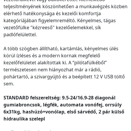
teljesítményének köszönhetően a munkavégzés közben
elérhető hatékonysága és kezelői komfortja
kategóriájában figyelemreméltó. Kényelmes, tágas
vezetőfülke "kézreeső" kezelőelemekkel, sík
padlófelülettel.
A több szögben állítható, kartámlás, kényelmes ülés
körül ízléses és a modern kornak megfelelő
kezelőfelületet alakítottak ki. A “pilótafülkéből”
természetesen nem hiányozhat már a rádió,
pohártartó, a szivargyújtó és a beépített 12 V USB töltő
sem.
STANDARD felszereltség: 9.5-24/16.9-28 diagonál
gumiabroncsok, légfék, automata vonófej, orrsúly
6x31kg, hashúzó+vonólap, első sárvédő, 2 pár külső
hidraulika szelepl