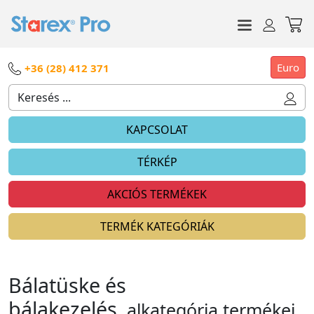
Euro
+36 (28) 412 371
KAPCSOLAT
TÉRKÉP
AKCIÓS TERMÉKEK
TERMÉK KATEGÓRIÁK
Bálatüske és
bálakezelés
alkategória termékei