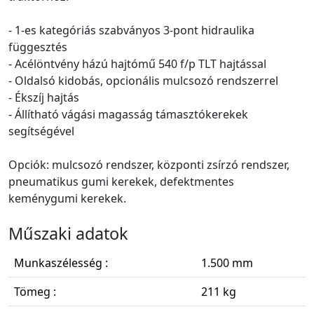
- 1-es kategóriás szabványos 3-pont hidraulika
függesztés
- Acélöntvény házú hajtómű 540 f/p TLT hajtással
- Oldalsó kidobás, opcionális mulcsozó rendszerrel
- Ékszíj hajtás
- Állítható vágási magasság támasztókerekek
segítségével
Opciók: mulcsozó rendszer, központi zsírzó rendszer,
pneumatikus gumi kerekek, defektmentes
keménygumi kerekek.
Műszaki adatok
Munkaszélesség :
1.500 mm
Tömeg :
211 kg