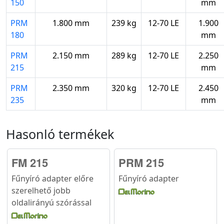
150
mm
PRM
1.800 mm
239 kg
12-70 LE
1.900
180
mm
PRM
2.150 mm
289 kg
12-70 LE
2.250
215
mm
PRM
2.350 mm
320 kg
12-70 LE
2.450
235
mm
Hasonló termékek
FM 215
PRM 215
Fűnyíró adapter előre
Fűnyíró adapter
szerelhető jobb
oldalirányú szórással