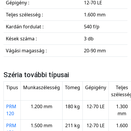
Gépigény :
12-70 LE
Teljes szélesség :
1.600 mm
Kardán fordulat :
540 f/p
Kések száma :
3 db
Vágási magasság :
20-90 mm
Széria további típusai
Tipus
Munkaszélesség
Tömeg
Gépigény
Teljes
szélessé
PRM
1.200 mm
180 kg
12-70 LE
1.300
120
mm
PRM
1.500 mm
211 kg
12-70 LE
1.600