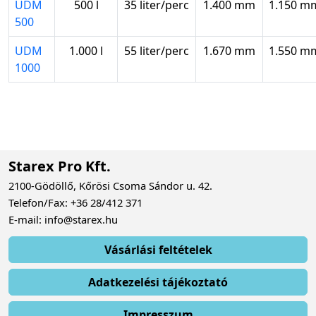
UDM
500 l
35 liter/perc
1.400 mm
1.150 m
500
UDM
1.000 l
55 liter/perc
1.670 mm
1.550 m
1000
Starex Pro Kft.
2100-Gödöllő, Kőrösi Csoma Sándor u. 42.
Telefon/Fax: +36 28/412 371
E-mail: info@starex.hu
Vásárlási feltételek
Adatkezelési tájékoztató
Impresszum