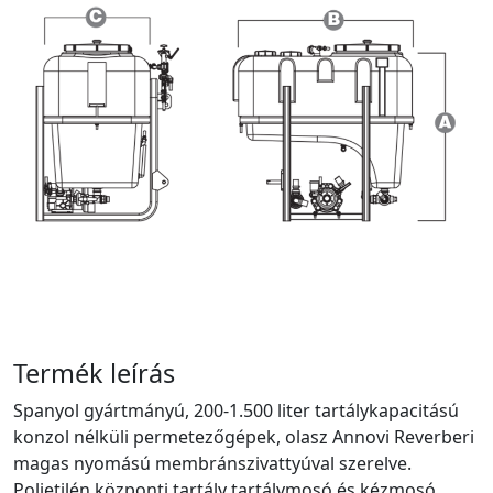
Termék leírás
Spanyol gyártmányú, 200-1.500 liter tartálykapacitású
konzol nélküli permetezőgépek, olasz Annovi Reverberi
magas nyomású membránszivattyúval szerelve.
Polietilén központi tartály tartálymosó és kézmosó