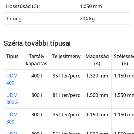
Hosszúság (C) :
1.050 mm
Tömeg :
204 kg
Széria további típusai
Tipus
Tartály
Teljesítmény
Magasság
Szélessé
kapacitás
(A)
(B)
UDM
400 l
35 liter/perc
1.320 mm
1.150 m
400
UDM
800 l
81 liter/perc
1.500 mm
1.550 m
800G
UDM
300 l
35 liter/perc
1.150 mm
1.150 m
300