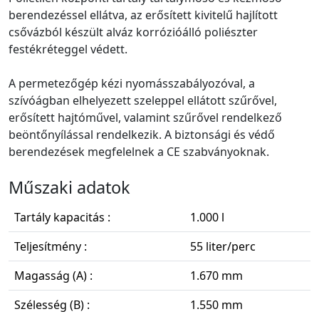
berendezéssel ellátva, az erősített kivitelű hajlított
csővázból készült alváz korrózióálló poliészter
festékréteggel védett.
A permetezőgép kézi nyomásszabályozóval, a
szívóágban elhelyezett szeleppel ellátott szűrővel,
erősített hajtóművel, valamint szűrővel rendelkező
beöntőnyílással rendelkezik. A biztonsági és védő
berendezések megfelelnek a CE szabványoknak.
Műszaki adatok
Tartály kapacitás :
1.000 l
Teljesítmény :
55 liter/perc
Magasság (A) :
1.670 mm
Szélesség (B) :
1.550 mm