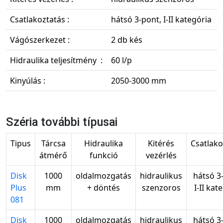
Csatlakoztatás :
hátsó 3-pont, I-II kategória
Vágószerkezet :
2 db kés
Hidraulika teljesítmény :
60 l/p
Kinyúlás :
2050-3000 mm
Széria további típusai
Tipus
Tárcsa
Hidraulika
Kitérés
Csatlako
átmérő
funkció
vezérlés
Disk
1000
oldalmozgatás
hidraulikus
hátsó 3
Plus
mm
+ döntés
szenzoros
I-II kat
081
Disk
1000
oldalmozgatás
hidraulikus
hátsó 3