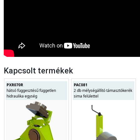
Kapcsolt termékek
PXR070R
PAC081
hátsó függesztésű független
2 db mélységállító támasztókerék
hidraulika egység
sima felülettel