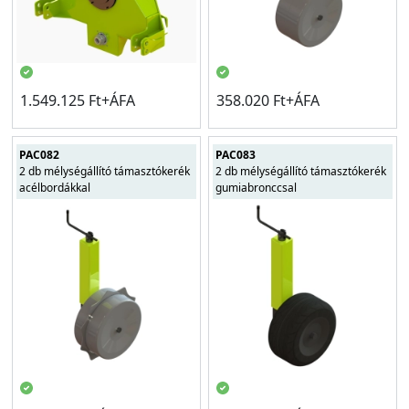
1.549.125 Ft+ÁFA
358.020 Ft+ÁFA
PAC082
PAC083
2 db mélységállító támasztókerék
2 db mélységállító támasztókerék
acélbordákkal
gumiabronccsal