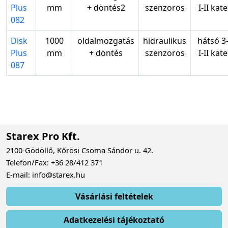
Plus
mm
+ döntés2
szenzoros
I-II kat
082
Disk
1000
oldalmozgatás
hidraulikus
hátsó 3
Plus
mm
+ döntés
szenzoros
I-II kat
087
Starex Pro Kft.
2100-Gödöllő, Kőrösi Csoma Sándor u. 42.
Telefon/Fax: +36 28/412 371
E-mail: info@starex.hu
Vásárlási feltételek
Adatkezelési tájékoztató