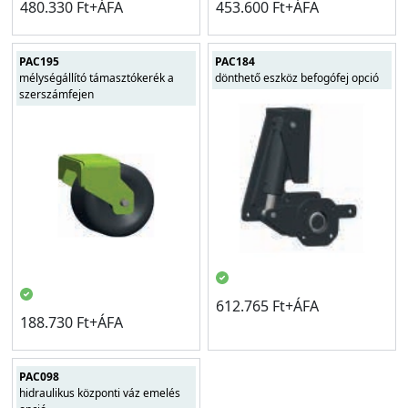
480.330 Ft+ÁFA
453.600 Ft+ÁFA
PAC195
PAC184
mélységállító támasztókerék a
dönthető eszköz befogófej opció
szerszámfejen
612.765 Ft+ÁFA
188.730 Ft+ÁFA
PAC098
hidraulikus központi váz emelés