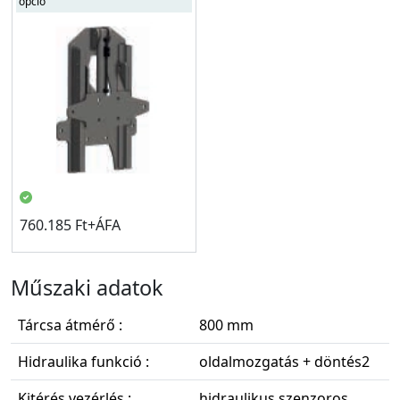
opció
760.185 Ft+ÁFA
Műszaki adatok
Tárcsa átmérő :
800 mm
Hidraulika funkció :
oldalmozgatás + döntés2
Kitérés vezérlés :
hidraulikus szenzoros