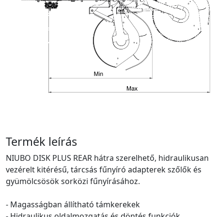
Termék leírás
NIUBO DISK PLUS REAR hátra szerelhető, hidraulikusan
vezérelt kitérésű, tárcsás fűnyíró adapterek szőlők és
gyümölcsösök sorközi fűnyírásához.
- Magasságban állítható támkerekek
- Hidraulikus oldalmozgatás és döntés funkciók