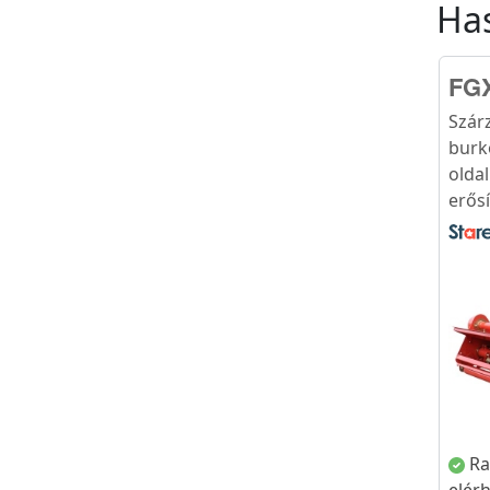
Ha
FGX
Szár
burk
olda
erősí
Ra
elér