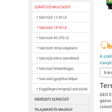
SZÁRZÚZÓ MULCSOZÓ
•
Szárzúzó 12-35 LE
•
Szárzúzó 18-50 LE
•
Szárzúzó 40-250 LE
•
Szárzúzó rézsű vágására
A szál
•
Szárzúzó előre szerelhető
irányí
•
Szárzúzó felszedőujjas
•
Szárzúzó gyüjtőtartállyal
Ter
•
Függőleges tengelyű szárzúzók
GEO EF
ERDÉSZETI SZÁRZÚZÓ
gazos 
csúszó
TALAJMARÓ ÉS MAGÁGY