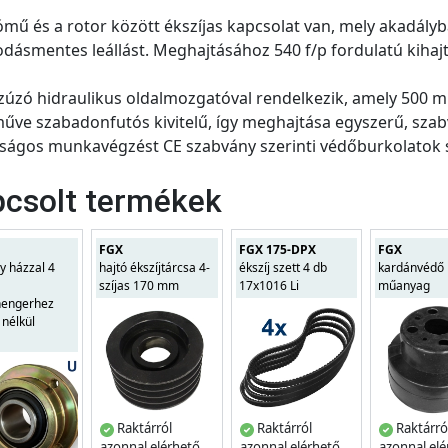
ómű és a rotor között ékszíjas kapcsolat van, mely akadály
dásmentes leállást. Meghajtásához 540 f/p fordulatú kihaj
zúzó hidraulikus oldalmozgatóval rendelkezik, amely 500 mm 
űve szabadonfutós kivitelű, így meghajtása egyszerű, sza
ságos munkavégzést CE szabvány szerinti védőburkolatok s
csolt termékek
FGX
FGX 175-DPX
FGX
y házzal 4
hajtó ékszíjtárcsa 4-
ékszíj szett 4 db
kardánvédő 
szíjas 170 mm
17x1016 Li
műanyag
hengerhez
 nélkül
Raktárról
Raktárról
Raktárró
azonnal elérhető
azonnal elérhető
azonnal el