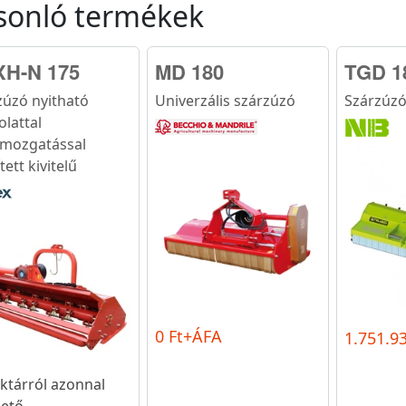
sonló termékek
H-N 175
MD 180
TGD 1
zúzó nyitható
Univerzális szárzúzó
Szárzúz
olattal
lmozgatással
tett kivitelű
0 Ft+ÁFA
1.751.9
ktárról azonnal
hető