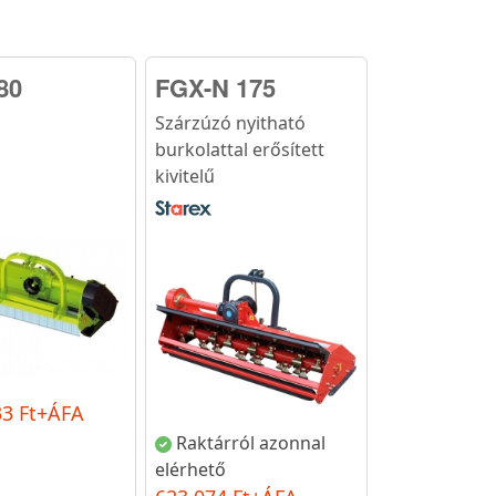
80
FGX-N 175
ó
Szárzúzó nyitható
burkolattal erősített
kivitelű
33 Ft+ÁFA
Raktárról azonnal
elérhető