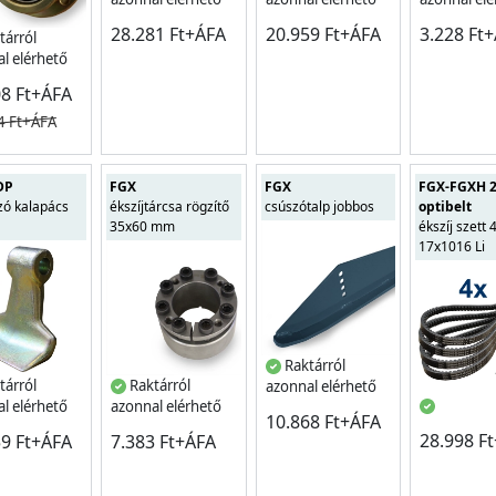
28.281 Ft+ÁFA
20.959 Ft+ÁFA
3.228 Ft
tárról
l elérhető
08 Ft+ÁFA
4 Ft+ÁFA
DP
FGX
FGX
FGX-FGXH 
zó kalapács
ékszíjtárcsa rögzítő
csúszótalp jobbos
optibelt
35x60 mm
ékszíj szett 
17x1016 Li
Raktárról
tárról
Raktárról
azonnal elérhető
l elérhető
azonnal elérhető
10.868 Ft+ÁFA
28.998 F
59 Ft+ÁFA
7.383 Ft+ÁFA