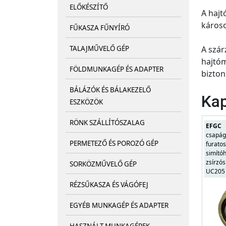
ELŐKÉSZÍTŐ
A hajt
károso
FŰKASZA FŰNYÍRÓ
A szár
TALAJMŰVELŐ GÉP
hajtóm
FÖLDMUNKAGÉP ÉS ADAPTER
bizton
BÁLÁZÓK ÉS BÁLAKEZELŐ
Kap
ESZKÖZÖK
RÖNK SZÁLLÍTÓSZALAG
EFGC
csapág
PERMETEZŐ ÉS POROZÓ GÉP
furatos
simító
zsírzós
SORKÖZMŰVELŐ GÉP
UC205
RÉZSŰKASZA ÉS VÁGÓFEJ
EGYÉB MUNKAGÉP ÉS ADAPTER