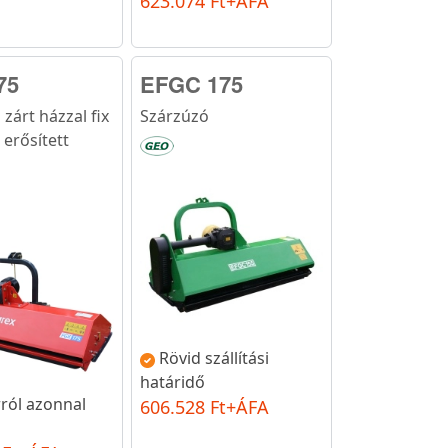
623.074 Ft+ÁFA
75
EFGC 175
zárt házzal fix
Szárzúzó
 erősített
Rövid szállítási
határidő
ról azonnal
606.528 Ft+ÁFA