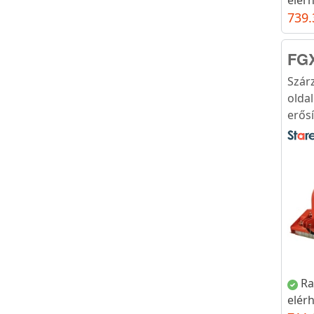
739.
FG
Szár
olda
erősí
Ra
elér