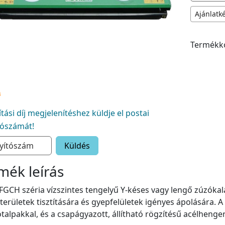
Ajánlatk
Termékk
lítási díj megjelenítéshez küldje el postai
tószámát!
Küldés
mék leírás
GCH széria vízszintes tengelyű Y-késes vagy lengő zúzókal
területek tisztítására és gyepfelületek igényes ápolására. A
talpakkal, és a csapágyazott, állítható rögzítésű acélhenger