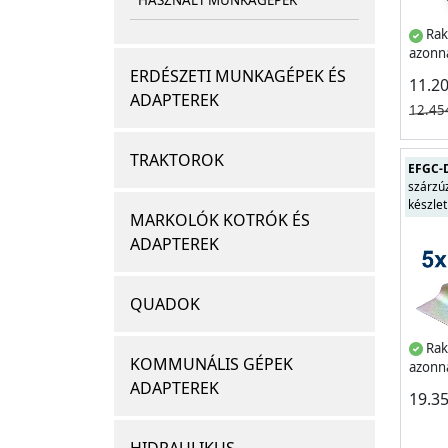
HASZNÁLT MUNKAGÉPEK
Rak
azonna
ERDÉSZETI MUNKAGÉPEK ÉS
11.2
ADAPTEREK
12.45
TRAKTOROK
EFGC-
szárzú
készlet
MARKOLÓK KOTRÓK ÉS
ADAPTEREK
QUADOK
Rak
KOMMUNÁLIS GÉPEK
azonna
ADAPTEREK
19.3