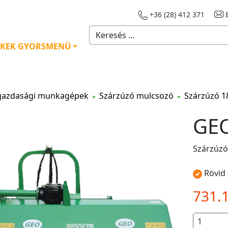
+36 (28) 412 371
E
KEK GYORSMENÜ
azdasági munkagépek
Szárzúzó mulcsozó
Szárzúzó 1
GEO
Szárzúzó
Rövid 
731.