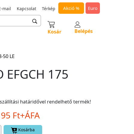
Akció %
Euro
-mail
Kapcsolat
Térkép
Belépés
Kosár
8-50 LE
 EFGCH 175
szállítási határidővel rendelhető termék!
195 Ft+ÁFA
Kosárba