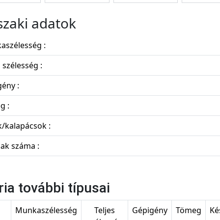
zaki adatok
aszélesség :
s szélesség :
ény :
g :
/kalapácsok :
jak száma :
ria további típusai
s
Munkaszélesség
Teljes
Gépigény
Tömeg
Ké