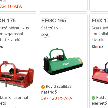
354 Ft+ÁFA
XH 175
EFGC 165
FGX 1
zúzó hidraulikus
Szárzúzó
Szárzúzó 
lmozgatással
konzollal
tett kivitelű
kivitelű
Rövid szállítási
határidő
ktárról azonnal
Raktár
597.120 Ft+ÁFA
hető
elérhető