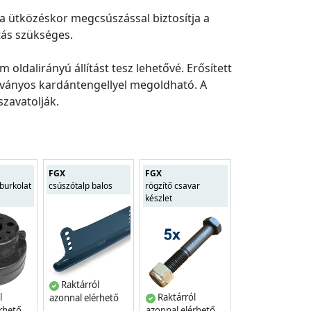
ba ütközéskor megcsúszással biztosítja a
tás szükséges.
oldalirányú állítást tesz lehetővé. Erősített
bványos kardántengellyel megoldható. A
zavatolják.
FGX
FGX
burkolat
csúszótalp balos
rögzítő csavar
készlet
Raktárról
l
Raktárról
azonnal elérhető
érhető
azonnal elérhető