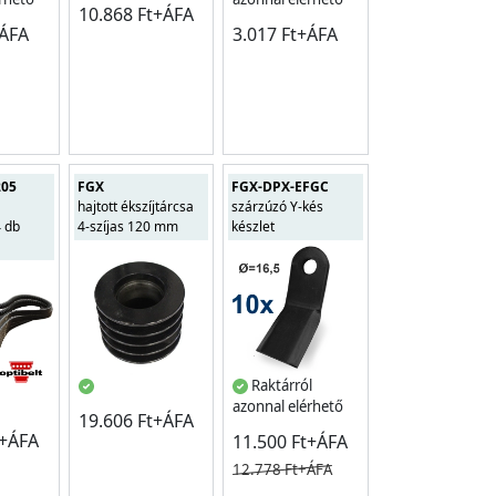
10.868 Ft+ÁFA
+ÁFA
3.017 Ft+ÁFA
205
FGX
FGX-DPX-EFGC
hajtott ékszíjtárcsa
szárzúzó Y-kés
4 db
4-szíjas 120 mm
készlet
Raktárról
azonnal elérhető
19.606 Ft+ÁFA
t+ÁFA
11.500 Ft+ÁFA
12.778 Ft+ÁFA