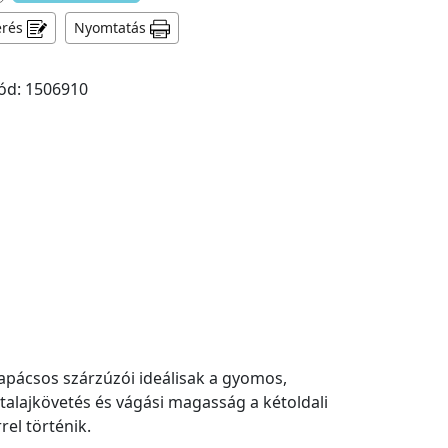
érés
Nyomtatás
ód: 1506910
apácsos szárzúzói ideálisak a gyomos,
 talajkövetés és vágási magasság a kétoldali
rel történik.