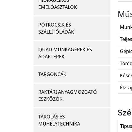
HIDRAULIKUS
EMELŐASZTALOK
Műs
PÓTKOCSIK ÉS
Munk
SZÁLLÍTÓLÁDÁK
Telje
QUAD MUNKAGÉPEK ÉS
Gépig
ADAPTEREK
Töme
TARGONCÁK
Kések
Ékszí
RAKTÁRI ANYAGMOZGATÓ
ESZKÖZÖK
Szé
TÁROLÁS ÉS
MŰHELYTECHNIKA
Tipu