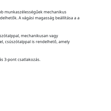
agyobb munkaszélességűek mechanikus
delhetők. A vágási magasság beállítása a a
úszótalppal, mechanikusan vagy
l, csúszótalppal is rendelhető, amely
ás 3-pont csatlakozás.