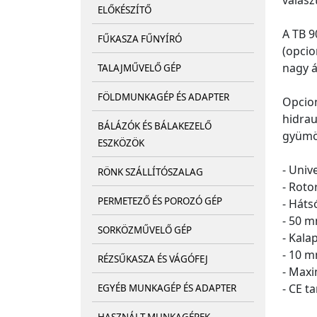
válasz
ELŐKÉSZÍTŐ
A TB 9
FŰKASZA FŰNYÍRÓ
(opcio
nagy á
TALAJMŰVELŐ GÉP
FÖLDMUNKAGÉP ÉS ADAPTER
Opcion
hidrau
BÁLÁZÓK ÉS BÁLAKEZELŐ
gyümö
ESZKÖZÖK
- Univ
RÖNK SZÁLLÍTÓSZALAG
- Roto
PERMETEZŐ ÉS POROZÓ GÉP
- Hát
- 50 m
SORKÖZMŰVELŐ GÉP
- Kala
- 10 m
RÉZSŰKASZA ÉS VÁGÓFEJ
- Maxi
- CE t
EGYÉB MUNKAGÉP ÉS ADAPTER