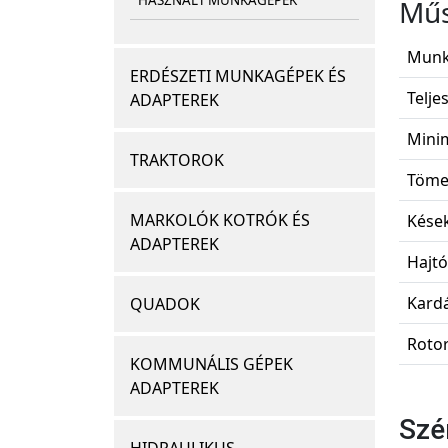
HASZNÁLT MUNKAGÉPEK
Műs
Munk
ERDÉSZETI MUNKAGÉPEK ÉS
Telje
ADAPTEREK
Minim
TRAKTOROK
Töme
MARKOLÓK KOTRÓK ÉS
Kések
ADAPTEREK
Hajtós
Kardá
QUADOK
Rotor
KOMMUNÁLIS GÉPEK
ADAPTEREK
Szé