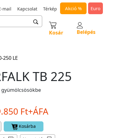
Akció %
Euro
-mail
Kapcsolat
Térkép
Belépés
Kosár
0-250 LE
FALK TB 225
ó gyümölcsösökbe
9.850 Ft+ÁFA
Kosárba