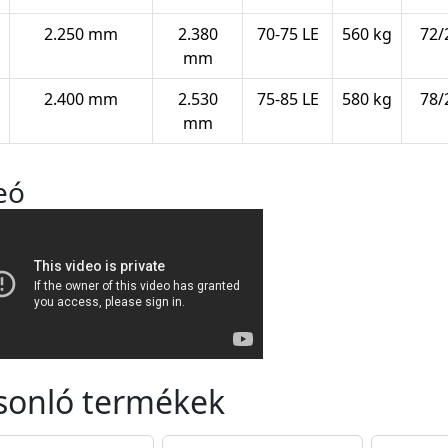
2.250 mm
2.380
70-75 LE
560 kg
72/
mm
2.400 mm
2.530
75-85 LE
580 kg
78/
mm
eó
sonló termékek