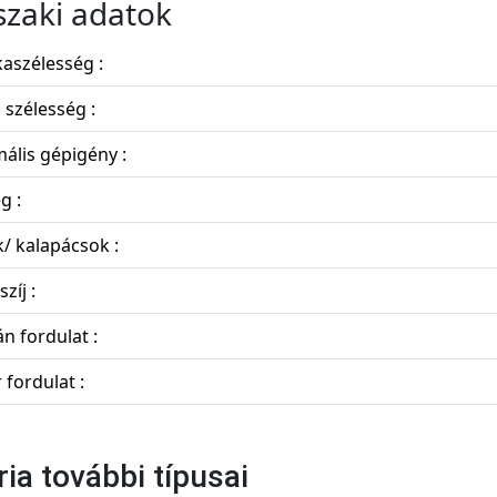
zaki adatok
aszélesség :
s szélesség :
ális gépigény :
g :
/ kalapácsok :
zíj :
n fordulat :
 fordulat :
ria további típusai