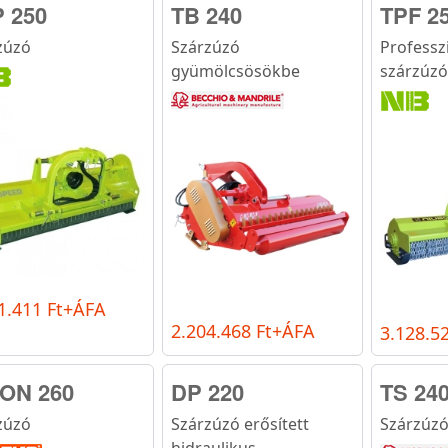
 250
TB 240
TPF 2
zúzó
Szárzúzó
Professz
gyümölcsösökbe
szárzúzó
1.411 Ft+ÁFA
2.204.468 Ft+ÁFA
3.128.5
ON 260
DP 220
TS 24
zúzó
Szárzúzó erősített
Szárzúz