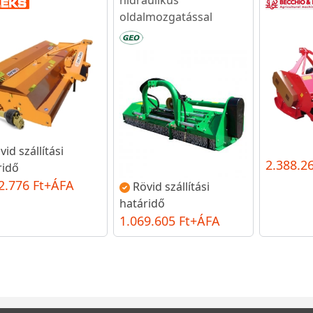
hidraulikus
oldalmozgatással
vid szállítási
2.388.2
ridő
2.776 Ft+ÁFA
Rövid szállítási
határidő
1.069.605 Ft+ÁFA