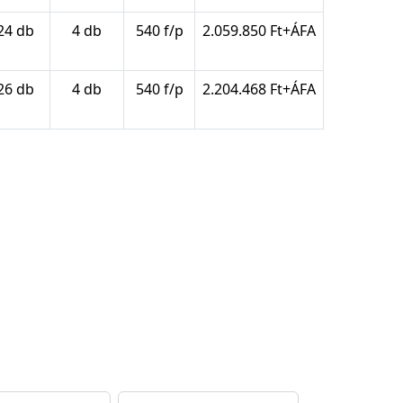
24 db
4 db
540 f/p
2.059.850 Ft+ÁFA
26 db
4 db
540 f/p
2.204.468 Ft+ÁFA