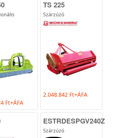
50
TS 225
ionális
Szárzúzó
2.048.842 Ft+ÁFA
24 Ft+ÁFA
0
ESTRDESPGV240Z
ó
Szárzúzó