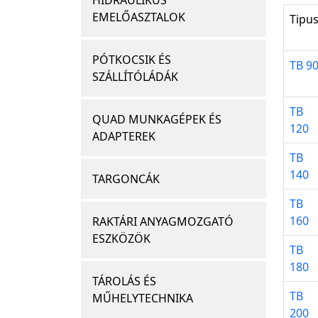
HIDRAULIKUS
EMELŐASZTALOK
Tipu
PÓTKOCSIK ÉS
TB 9
SZÁLLÍTÓLÁDÁK
TB
QUAD MUNKAGÉPEK ÉS
120
ADAPTEREK
TB
140
TARGONCÁK
TB
160
RAKTÁRI ANYAGMOZGATÓ
ESZKÖZÖK
TB
180
TÁROLÁS ÉS
TB
MŰHELYTECHNIKA
200