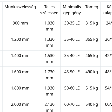
s
Munkaszélesség
Teljes
Minimális
Tömeg
Ké
szélesség
gépigény
kala
0
900 mm
1.030
30-35 LE
315 kg
24
mm
1.200 mm
1.330
35-40 LE
365 kg
36/
mm
1.400 mm
1.530
35-40 LE
465 kg
42/
mm
1.600 mm
1.730
45-50 LE
490 kg
48/
mm
1.800 mm
1.930
50-60 LE
515 kg
54/
mm
2.000 mm
2.130
60-70 LE
540 kg
60/
mm