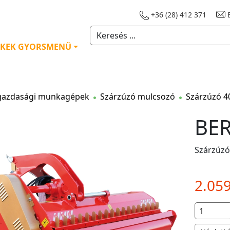
+36 (28) 412 371
E
KEK GYORSMENÜ
azdasági munkagépek
Szárzúzó mulcsozó
Szárzúzó 4
BER
Szárzúz
2.05