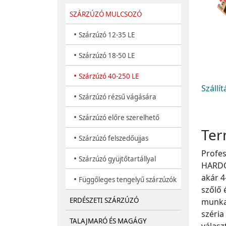
SZÁRZÚZÓ MULCSOZÓ
•
Szárzúzó 12-35 LE
•
Szárzúzó 18-50 LE
•
Szárzúzó 40-250 LE
Szállí
•
Szárzúzó rézsű vágására
•
Szárzúzó előre szerelhető
Ter
•
Szárzúzó felszedőujjas
Profes
•
Szárzúzó gyüjtőtartállyal
HARDOX
akár 4
•
Függőleges tengelyű szárzúzók
szőlő 
ERDÉSZETI SZÁRZÚZÓ
munkag
széria
TALAJMARÓ ÉS MAGÁGY