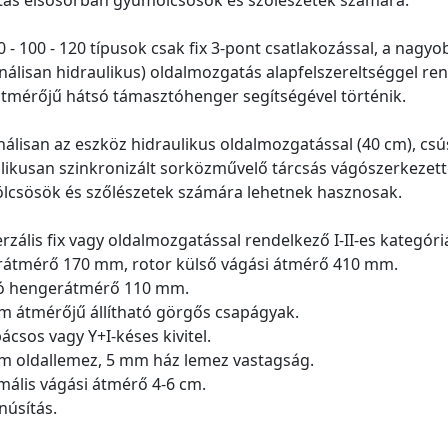
tás elsősorban gyümölcsösök és szőlészetek számára.
0 - 100 - 120 típusok csak fix 3-pont csatlakozással, a n
nálisan hidraulikus) oldalmozgatás alapfelszereltséggel ren
tmérőjű hátsó támasztóhenger segítségével történik.
álisan az eszköz hidraulikus oldalmozgatással (40 cm), cs
likusan szinkronizált sorközművelő tárcsás vágószerkezette
lcsösök és szőlészetek számára lehetnek hasznosak.
erzális fix vagy oldalmozgatással rendelkező I-II-es kategóri
rátmérő 170 mm, rotor külső vágási átmérő 410 mm.
só hengerátmérő 110 mm.
m átmérőjű állítható görgős csapágyak.
pácsos vagy Y+I-késes kivitel.
m oldallemez, 5 mm ház lemez vastagság.
mális vágási átmérő 4-6 cm.
anúsítás.