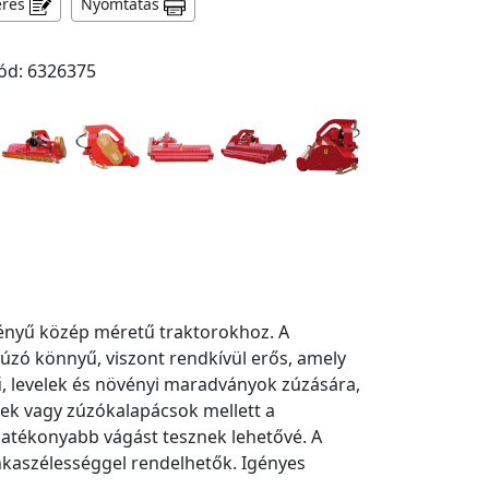
érés
Nyomtatás
ód: 6326375
tményű közép méretű traktorokhoz. A
zó könnyű, viszont rendkívül erős, amely
ű, levelek és növényi maradványok zúzására,
sek vagy zúzókalapácsok mellett a
hatékonyabb vágást tesznek lehetővé. A
munkaszélességgel rendelhetők. Igényes