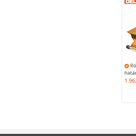
Rö
hatá
1.96