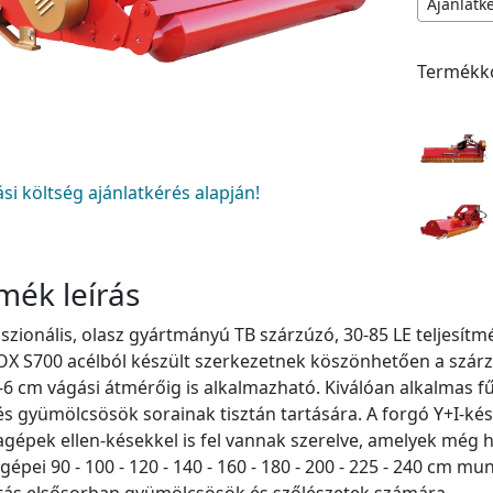
Ajánlatk
Termékk
tási költség ajánlatkérés alapján!
mék leírás
szionális, olasz gyártmányú TB szárzúzó, 30-85 LE teljesí
 S700 acélból készült szerkezetnek köszönhetően a szárzú
-6 cm vágási átmérőig is alkalmazható. Kiválóan alkalmas f
és gyümölcsösök sorainak tisztán tartására. A forgó Y+I-ké
épek ellen-késekkel is fel vannak szerelve, amelyek még 
 gépei 90 - 100 - 120 - 140 - 160 - 180 - 200 - 225 - 240 cm 