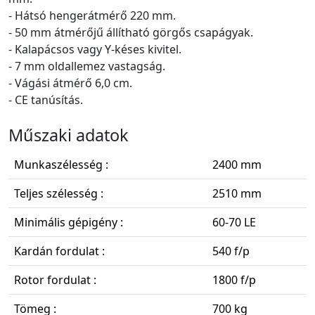
- Hátsó hengerátmérő 220 mm.
- 50 mm átmérőjű állítható görgős csapágyak.
- Kalapácsos vagy Y-késes kivitel.
- 7 mm oldallemez vastagság.
- Vágási átmérő 6,0 cm.
- CE tanúsítás.
Műszaki adatok
Munkaszélesség :
2400 mm
Teljes szélesség :
2510 mm
Minimális gépigény :
60-70 LE
Kardán fordulat :
540 f/p
Rotor fordulat :
1800 f/p
Tömeg :
700 kg