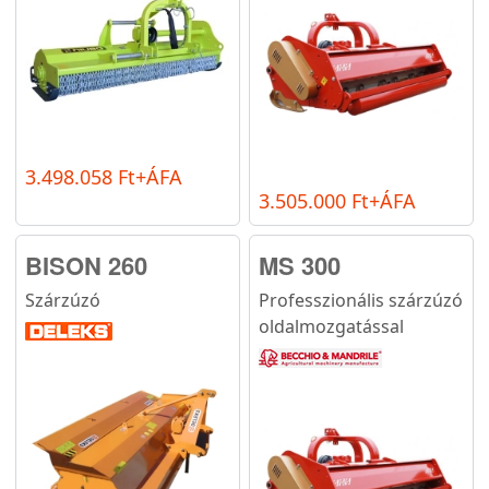
3.498.058 Ft+ÁFA
3.505.000 Ft+ÁFA
BISON 260
MS 300
Szárzúzó
Professzionális szárzúzó
oldalmozgatással