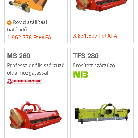
Rövid szállítási
határidő
3.831.827 Ft+ÁFA
1.962.776 Ft+ÁFA
MS 260
TFS 280
Professzionális szárzúzó
Erősített szárzúzó
oldalmozgatással