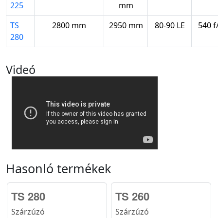
225
mm
TS
2800 mm
2950 mm
80-90 LE
540 f
280
Videó
Hasonló termékek
TS 280
TS 260
Szárzúzó
Szárzúzó