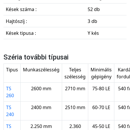
Kések száma :
52 db
Hajtószíj :
3 db
Kések tipusa :
Y kés
Széria további típusai
Tipus
Munkaszélesség
Teljes
Minimális
Kard
szélesség
gépigény
fordu
TS
2600 mm
2710 mm
75-80 LE
540 f
260
TS
2400 mm
2510 mm
60-70 LE
540 f
240
TS
2.250 mm
2.360
45-50 LE
540 f