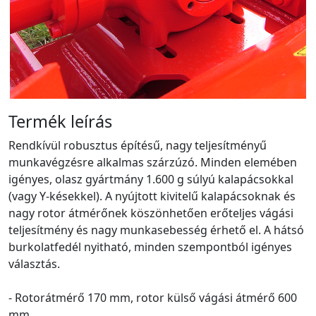
Termék leírás
Rendkívül robusztus építésű, nagy teljesítményű
munkavégzésre alkalmas szárzúzó. Minden elemében
igényes, olasz gyártmány 1.600 g súlyú kalapácsokkal
(vagy Y-késekkel). A nyújtott kivitelű kalapácsoknak és
nagy rotor átmérőnek köszönhetően erőteljes vágási
teljesítmény és nagy munkasebesség érhető el. A hátsó
burkolatfedél nyitható, minden szempontból igényes
választás.
- Rotorátmérő 170 mm, rotor külső vágási átmérő 600
mm.