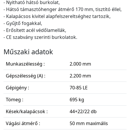
- Nyitható hátsó burkolat,
- Hátsó támasztóhenger átmérő 170 mm, tisztító éllel,
- Kalapácsos kivitel alapfelszereltséghez tartozik,
- Gyűjtő fogakkal,
- Erősített acél védőlamellák,
- CE szabvány szerinti burkolatok.
Műszaki adatok
Munkaszélesség :
2.000 mm
Gépszélesség (A) :
2.200 mm
Gépigény :
70-85 LE
Tömeg :
695 kg
Kések/kalapácsok :
44+22/22 db
Vágási átmérő :
50 mm maximális