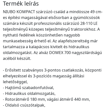
Termék leírás
NIUBO KOMPACT szárzúzó család a mindössze 49 cm-
es építési magasságával elsősorban a gyümölcsösök
számára készült professzionális szárzúzó 28-110 LE
teljesítményű közepes teljesítményű traktorokhoz. A
nyitható fedélnek köszönhetően nagyobb
munkasebesség érhető el. Az alapfelszereltség már
tartalmazza a kalapácsos kivitelt és hidraulikus
oldalmozgatást. Az alváz DOMEX 700 nagyszilárdságú
acélból készült.
- Erősített szabványos 3-pontos csatlakozás, központi
elhelyezéssel és 3-pozíciós magasság állítási
lehetőséggel,
- Hajtómű szabadonfutóval,
- Hidraulikus oldalmozgatás,
- Rotorátmérő 180 mm, vágási átmérő 440 mm,
- Oldalsó csúszótalpak,