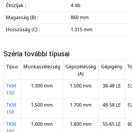
Ékszíjak :
4 db
Magasság (B) :
860 mm
Hosszúság (C) :
1.315 mm
Széria további típusai
Tipus
Munkaszélesség
Gépszélesség
Gépigény
T
(A)
TKM
1.300 mm
1.500 mm
38-48 LE
5
130
TKM
1.500 mm
1.700 mm
48-58 LE
5
150
TKM
1.600 mm
1.800 mm
55-65 LE
6
160