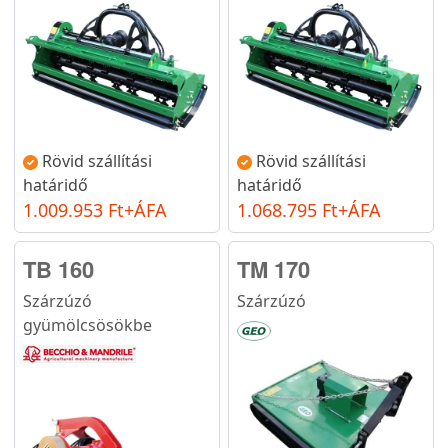
Rövid szállítási
Rövid szállítási
határidő
határidő
1.009.953 Ft+ÁFA
1.068.795 Ft+ÁFA
TB 160
TM 170
Szárzúzó
Szárzúzó
gyümölcsösökbe