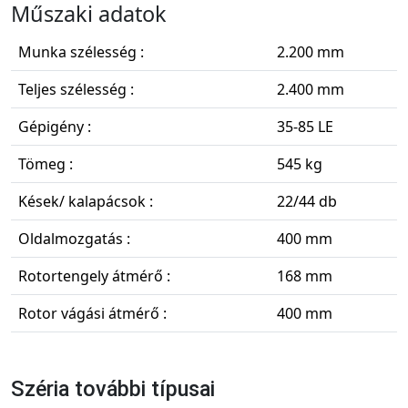
Műszaki adatok
Munka szélesség :
2.200 mm
Teljes szélesség :
2.400 mm
Gépigény :
35-85 LE
Tömeg :
545 kg
Kések/ kalapácsok :
22/44 db
Oldalmozgatás :
400 mm
Rotortengely átmérő :
168 mm
Rotor vágási átmérő :
400 mm
Széria további típusai