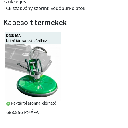
szükséges
- CE szabvány szerinti védőburkolatok
Kapcsolt termékek
DISK MA
kitérő tárcsa szárzúzóhoz
Raktárról azonnal elérhető
688.856 Ft+ÁFA