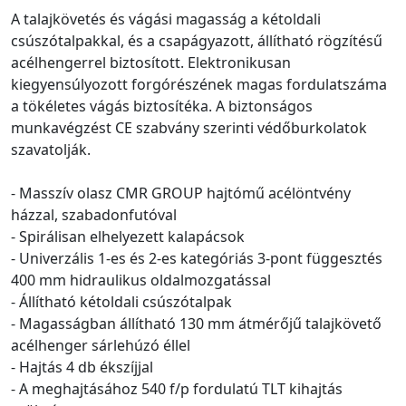
A talajkövetés és vágási magasság a kétoldali
csúszótalpakkal, és a csapágyazott, állítható rögzítésű
acélhengerrel biztosított. Elektronikusan
kiegyensúlyozott forgórészének magas fordulatszáma
a tökéletes vágás biztosítéka. A biztonságos
munkavégzést CE szabvány szerinti védőburkolatok
szavatolják.
- Masszív olasz CMR GROUP hajtómű acélöntvény
házzal, szabadonfutóval
- Spirálisan elhelyezett kalapácsok
- Univerzális 1-es és 2-es kategóriás 3-pont függesztés
400 mm hidraulikus oldalmozgatással
- Állítható kétoldali csúszótalpak
- Magasságban állítható 130 mm átmérőjű talajkövető
acélhenger sárlehúzó éllel
- Hajtás 4 db ékszíjjal
- A meghajtásához 540 f/p fordulatú TLT kihajtás