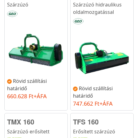
Szárzúzó
Szárzúzó hidraulikus
oldalmozgatással
Rövid szállítási
határidő
Rövid szállítási
660.628 Ft+ÁFA
határidő
747.662 Ft+ÁFA
TMX 160
TFS 160
Szárzúzó erősített
Erősített szárzúzó