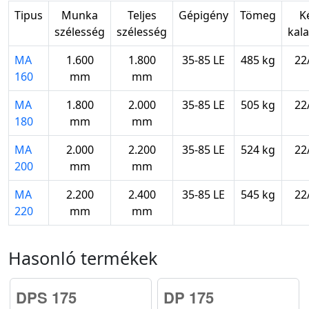
Tipus
Munka
Teljes
Gépigény
Tömeg
K
szélesség
szélesség
kal
MA
1.600
1.800
35-85 LE
485 kg
22
160
mm
mm
MA
1.800
2.000
35-85 LE
505 kg
22
180
mm
mm
MA
2.000
2.200
35-85 LE
524 kg
22
200
mm
mm
MA
2.200
2.400
35-85 LE
545 kg
22
220
mm
mm
Hasonló termékek
DPS 175
DP 175