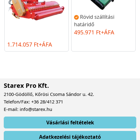
Rövid szállítási
határidő
495.971 Ft+ÁFA
1.714.057 Ft+ÁFA
Starex Pro Kft.
2100-Gödöllő, Kőrösi Csoma Sándor u. 42.
Telefon/Fax: +36 28/412 371
E-mail: info@starex.hu
Vásárlási feltételek
Adatkezelési tájékoztató