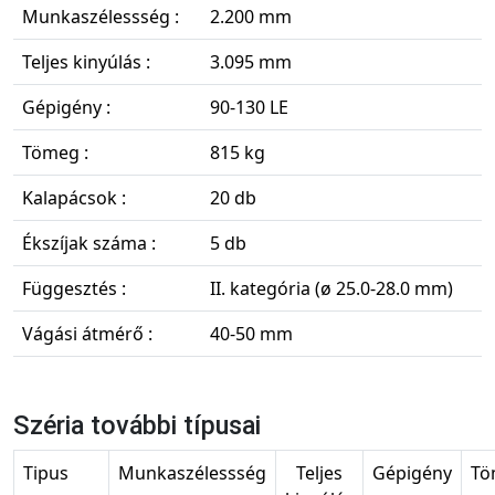
Munkaszélessség :
2.200 mm
Teljes kinyúlás :
3.095 mm
Gépigény :
90-130 LE
Tömeg :
815 kg
Kalapácsok :
20 db
Ékszíjak száma :
5 db
Függesztés :
II. kategória (ø 25.0-28.0 mm)
Vágási átmérő :
40-50 mm
Széria további típusai
Tipus
Munkaszélessség
Teljes
Gépigény
Tö