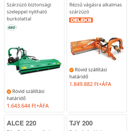
Szárzúzó biztonsági
Rézsű vágásra alkalmas
szeleppel nyitható
szárzúzó
burkolattal
Rövid szállítási
határidő
1.849.882 Ft+ÁFA
Rövid szállítási
határidő
1.643.644 Ft+ÁFA
ALCE 220
TJY 200