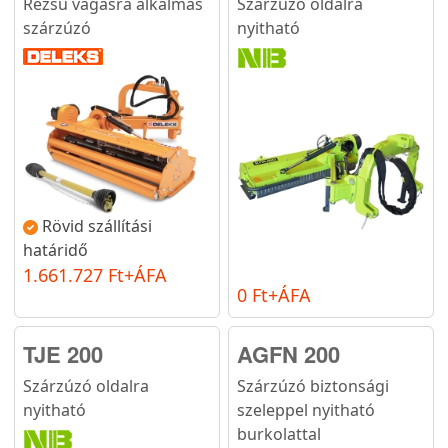
Rézsű vágásra alkalmas
Szárzúzó oldalra
szárzúzó
nyitható
Rövid szállítási
határidő
1.661.727 Ft+ÁFA
0 Ft+ÁFA
TJE 200
AGFN 200
Szárzúzó oldalra
Szárzúzó biztonsági
nyitható
szeleppel nyitható
burkolattal