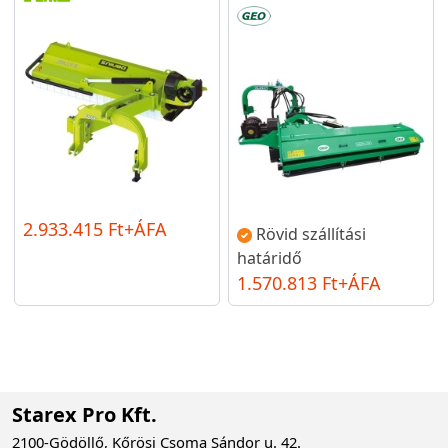
2.933.415 Ft+ÁFA
Rövid szállítási
határidő
1.570.813 Ft+ÁFA
Starex Pro Kft.
2100-Gödöllő, Kőrösi Csoma Sándor u. 42.