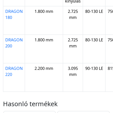
kinyúlás
DRAGON
1.800 mm
2.725
80-130 LE
75
180
mm
DRAGON
1.800 mm
2.725
80-130 LE
75
200
mm
DRAGON
2.200 mm
3.095
90-130 LE
81
220
mm
Hasonló termékek