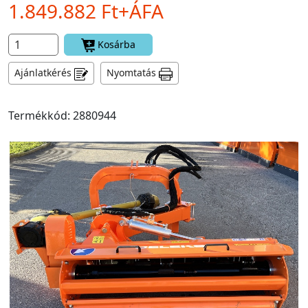
1.849.882 Ft+ÁFA
Kosárba
Ajánlatkérés
Nyomtatás
Termékkód: 2880944