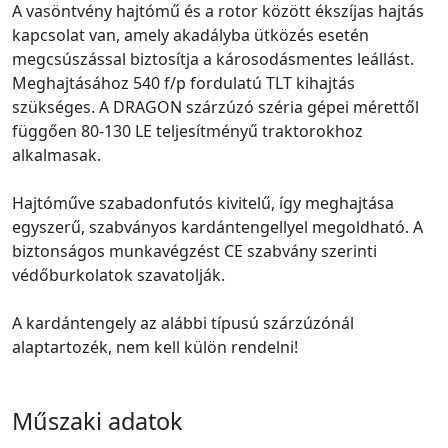
A vasöntvény hajtómű és a rotor között ékszíjas hajtás
kapcsolat van, amely akadályba ütközés esetén
megcsúszással biztosítja a károsodásmentes leállást.
Meghajtásához 540 f/p fordulatú TLT kihajtás
szükséges. A DRAGON szárzúzó széria gépei mérettől
függően 80-130 LE teljesítményű traktorokhoz
alkalmasak.
Hajtóműve szabadonfutós kivitelű, így meghajtása
egyszerű, szabványos kardántengellyel megoldható. A
biztonságos munkavégzést CE szabvány szerinti
védőburkolatok szavatolják.
A kardántengely az alábbi típusú szárzúzónál
alaptartozék, nem kell külön rendelni!
Műszaki adatok