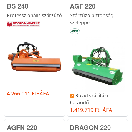
BS 240
AGF 220
Professzionális szárzúzó
Szárzúzó biztonsági
szeleppel
4.266.011 Ft+ÁFA
Rövid szállítási
határidő
1.419.719 Ft+ÁFA
AGFN 220
DRAGON 220