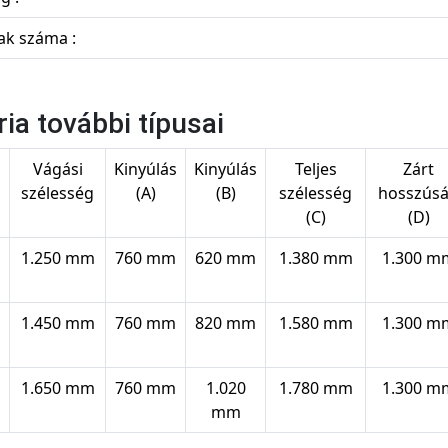
ak száma :
ria további típusai
s
Vágási
Kinyúlás
Kinyúlás
Teljes
Zárt
szélesség
(A)
(B)
szélesség
hosszús
(C)
(D)
1.250 mm
760 mm
620 mm
1.380 mm
1.300 m
1.450 mm
760 mm
820 mm
1.580 mm
1.300 m
1.650 mm
760 mm
1.020
1.780 mm
1.300 m
mm