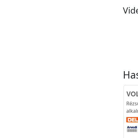
Vid
Ha
VO
Rézs
alka