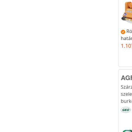
Rö
hatá
1.10
AG
Szár
szel
burk