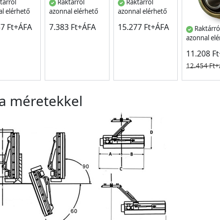
tárról
Raktárról
Raktárról
l elérhető
azonnal elérhető
azonnal elérhető
57 Ft+ÁFA
7.383 Ft+ÁFA
15.277 Ft+ÁFA
Raktárró
azonnal el
11.208 F
12.454 Ft
a méretekkel