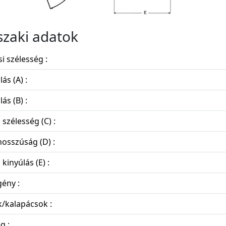
zaki adatok
i szélesség :
ás (A) :
ás (B) :
s szélesség (C) :
hosszúság (D) :
 kinyúlás (E) :
ény :
/kalapácsok :
g :