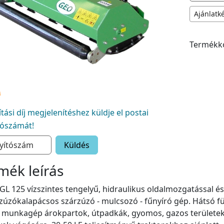
Ajánlatk
Termékk
lítási díj megjelenítéshez küldje el postai
tószámát!
Küldés
mék leírás
L 125 vízszintes tengelyű, hidraulikus oldalmozgatással és 
zúzókalapácsos szárzúzó - mulcsozó - fűnyíró gép. Hátsó 
s munkagép árokpartok, útpadkák, gyomos, gazos területek