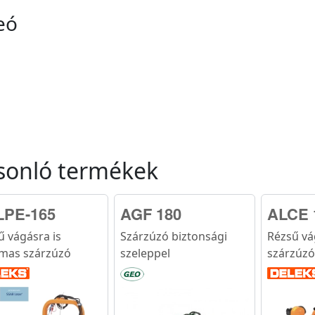
eó
sonló termékek
LPE-165
AGF 180
ALCE 
ű vágásra is
Szárzúzó biztonsági
Rézsű vá
lmas szárzúzó
szeleppel
szárzúzó