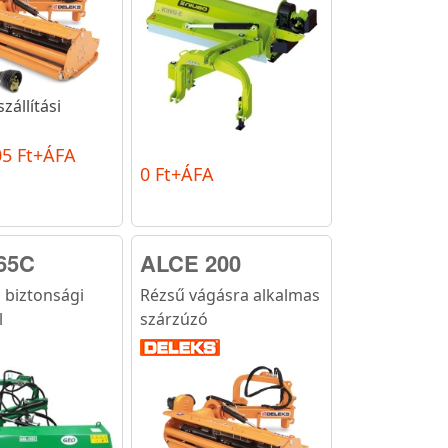
zállítási
05 Ft+ÁFA
0 Ft+ÁFA
65C
ALCE 200
 biztonsági
Rézsű vágásra alkalmas
l
szárzúzó