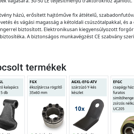
ek vágására. 30-50 LE teljesítményű traktorokhoz ajánlott.
vény házú, erősített hajtóműve fix áttételű, szabadonfutóval 
övetés és vágási magasság a kétoldali csúszótalpakkal, és a 
ngerrel biztosított. Elektronikusan kiegyensúlyozott forg
biztosítéka. A biztonságos munkavégzést CE szabvány szeri
csolt termékek
GL
FGX
AGXL-EFG-ATV
EFGC
zó kalapács
ékszíjtárcsa rögzítő
szárzúzó Y-kés
csapágy ház
 5 db
35x60 mm
készlet
furatos
simítóhenge
zsírzós nélk
UC205