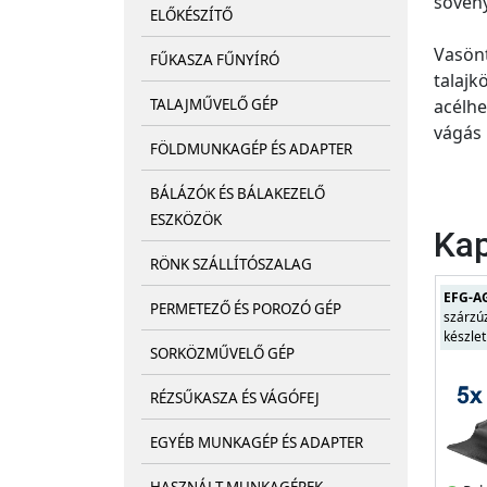
sövény
ELŐKÉSZÍTŐ
Vasönt
FŰKASZA FŰNYÍRÓ
talajk
acélhe
TALAJMŰVELŐ GÉP
vágás 
FÖLDMUNKAGÉP ÉS ADAPTER
BÁLÁZÓK ÉS BÁLAKEZELŐ
ESZKÖZÖK
Kap
RÖNK SZÁLLÍTÓSZALAG
EFG-A
PERMETEZŐ ÉS POROZÓ GÉP
szárzú
készlet
SORKÖZMŰVELŐ GÉP
RÉZSŰKASZA ÉS VÁGÓFEJ
EGYÉB MUNKAGÉP ÉS ADAPTER