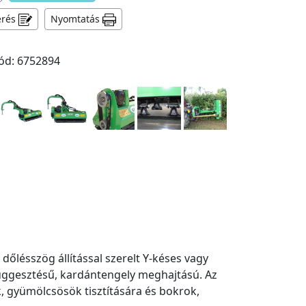
érés
Nyomtatás
ód: 6752894
dőlésszög állítással szerelt Y-késes vagy
függesztésű, kardántengely meghajtású. Az
, gyümölcsösök tisztítására és bokrok,