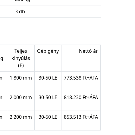
3 db
Teljes
Gépigény
Nettó ár
ág
kinyúlás
(E)
m
1.800 mm
30-50 LE
773.538 Ft+ÁFA
m
2.000 mm
30-50 LE
818.230 Ft+ÁFA
m
2.200 mm
30-50 LE
853.513 Ft+ÁFA