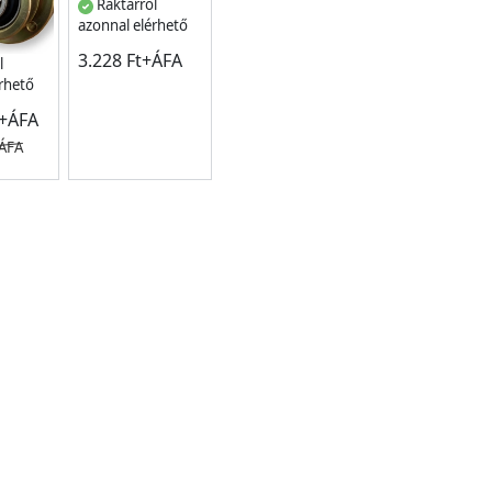
Raktárról
azonnal elérhető
3.228 Ft+ÁFA
l
érhető
t+ÁFA
+ÁFA