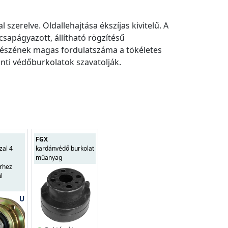
szerelve. Oldallehajtása ékszíjas kivitelű. A
csapágyazott, állítható rögzítésű
órészének magas fordulatszáma a tökéletes
nti védőburkolatok szavatolják.
FGX
zal 4
kardánvédő burkolat
műanyag
rhez
ül