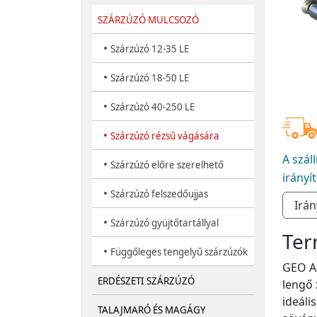
SZÁRZÚZÓ MULCSOZÓ
•
Szárzúzó 12-35 LE
•
Szárzúzó 18-50 LE
•
Szárzúzó 40-250 LE
•
Szárzúzó rézsű vágására
A szál
•
Szárzúzó előre szerelhető
irányí
•
Szárzúzó felszedőujjas
•
Szárzúzó gyüjtőtartállyal
Ter
•
Függőleges tengelyű szárzúzók
GEO AG
ERDÉSZETI SZÁRZÚZÓ
lengő 
ideáli
TALAJMARÓ ÉS MAGÁGY