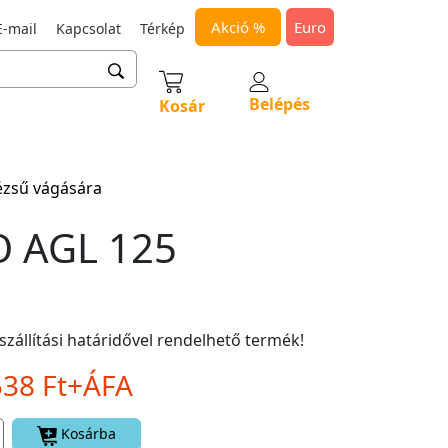
Akció %
Euro
-mail
Kapcsolat
Térkép
Belépés
Kosár
ézsű vágására
 AGL 125
szállítási határidővel rendelhető termék!
538 Ft+ÁFA
Kosárba