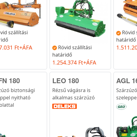
vid szállítási
Rövid s
ridő
határidő
7.031 Ft+ÁFA
1.511.2
Rövid szállítási
határidő
1.254.374 Ft+ÁFA
FN 180
LEO 180
AGL 1
zúzó biztonsági
Rézsű vágásra is
Szárzúzó
eppel nyitható
alkalmas szárzúzó
szeleppe
olattal