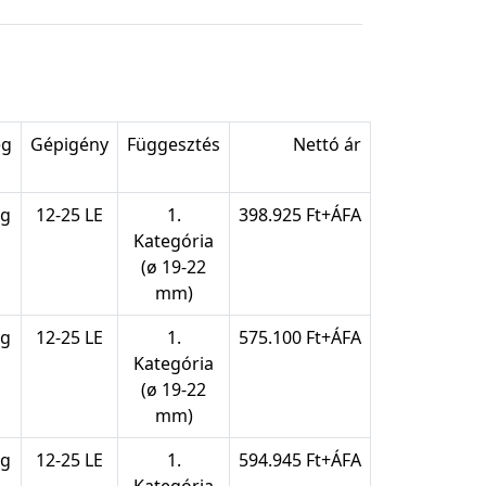
eg
Gépigény
Függesztés
Nettó ár
kg
12-25 LE
1.
398.925 Ft+ÁFA
Kategória
(ø 19-22
mm)
kg
12-25 LE
1.
575.100 Ft+ÁFA
Kategória
(ø 19-22
mm)
kg
12-25 LE
1.
594.945 Ft+ÁFA