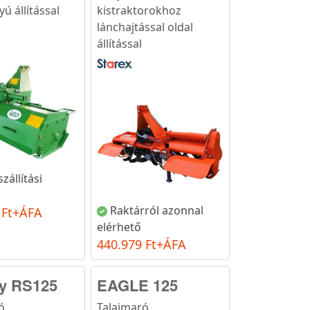
yú állítással
kistraktorokhoz
lánchajtással oldal
állítással
zállítási
Raktárról azonnal
 Ft+ÁFA
elérhető
440.979 Ft+ÁFA
ay RS125
EAGLE 125
ó
Talajmaró