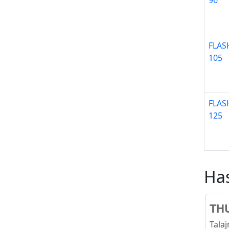
96
FLAS
105
FLAS
125
Ha
TH
Tala