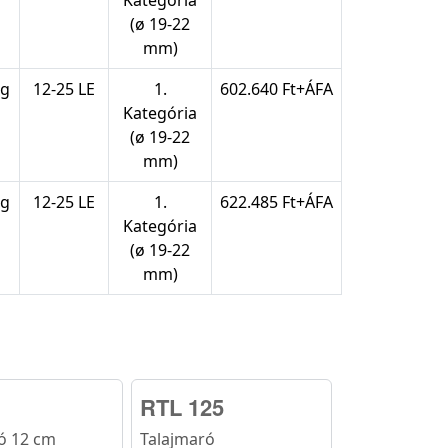
Kategória
(ø 19-22
mm)
kg
12-25 LE
1.
602.640 Ft+ÁFA
Kategória
(ø 19-22
mm)
kg
12-25 LE
1.
622.485 Ft+ÁFA
Kategória
(ø 19-22
mm)
RTL 125
ó 12 cm
Talajmaró