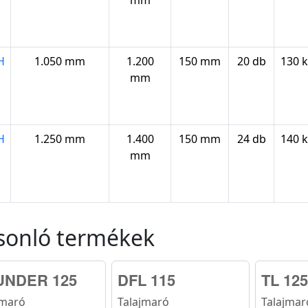
mm
H
1.050 mm
1.200
150 mm
20 db
130 
mm
H
1.250 mm
1.400
150 mm
24 db
140 
mm
sonló termékek
UNDER 125
DFL 115
TL 125
jmaró
Talajmaró
Talajmar