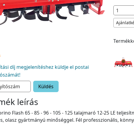
Ajánlatk
Termékk
lítási díj megjelenítéshez küldje el postai
tószámát!
Küldés
mék leírás
rino Flash 65 - 85 - 96 - 105 - 125 talajmaró 12-25 LE telj
s, olasz gyártmányú minőséggel. Fél professzionális, könnyű