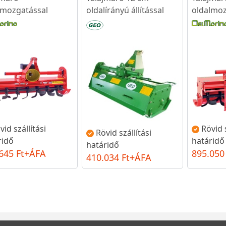
lmozgatással
oldalírányú állítással
oldalmoz
vid szállítási
Rövid s
Rövid szállítási
ridő
határidő
határidő
645 Ft+ÁFA
895.050
410.034 Ft+ÁFA