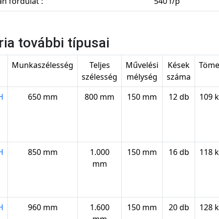
n fordulat :
540 f/p
ria további típusai
s
Munkaszélesség
Teljes
Művelési
Kések
Töm
szélesség
mélység
száma
H
650 mm
800 mm
150 mm
12 db
109 
H
850 mm
1.000
150 mm
16 db
118 
mm
H
960 mm
1.600
150 mm
20 db
128 