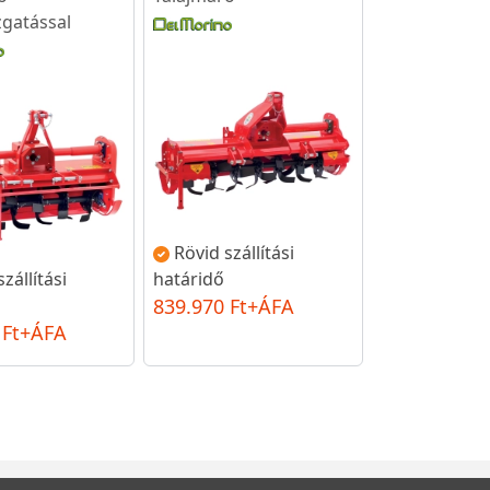
gatással
Rövid szállítási
zállítási
határidő
839.970 Ft+ÁFA
 Ft+ÁFA