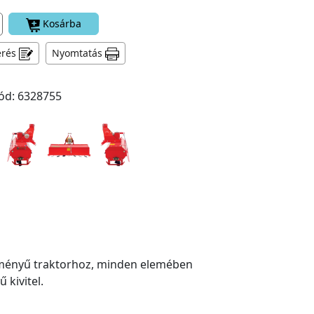
Kosárba
érés
Nyomtatás
ód: 6328755
esítményű traktorhoz, minden elemében
 kivitel.