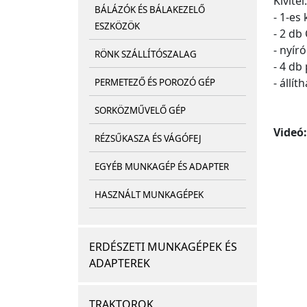
Kivitel:
BÁLÁZÓK ÉS BÁLAKEZELŐ
- 1-es
ESZKÖZÖK
- 2 db
- nyír
RÖNK SZÁLLÍTÓSZALAG
- 4 db
- állí
PERMETEZŐ ÉS POROZÓ GÉP
SORKÖZMŰVELŐ GÉP
Videó:
RÉZSŰKASZA ÉS VÁGÓFEJ
EGYÉB MUNKAGÉP ÉS ADAPTER
HASZNÁLT MUNKAGÉPEK
ERDÉSZETI MUNKAGÉPEK ÉS
ADAPTEREK
TRAKTOROK