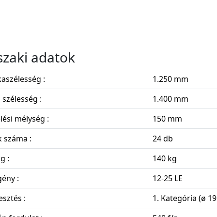
zaki adatok
aszélesség :
1.250 mm
s szélesség :
1.400 mm
ési mélység :
150 mm
 száma :
24 db
g :
140 kg
ény :
12-25 LE
sztés :
1. Kategória (ø 1