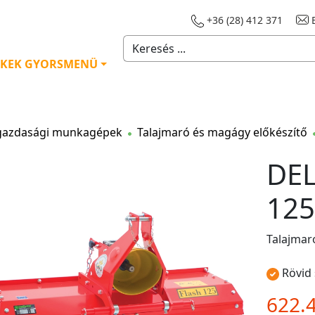
+36 (28) 412 371
E
KEK GYORSMENÜ
azdasági munkagépek
Talajmaró és magágy előkészítő
DE
125
Talajmaró
Rövid 
622.