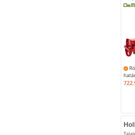
Rö
hatá
722.
Hol
Tala