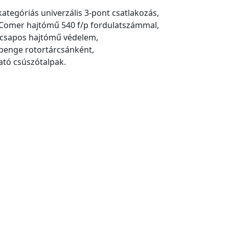
 kategóriás univerzális 3-pont csatlakozás,
 Comer hajtómű 540 f/p fordulatszámmal,
ócsapos hajtómű védelem,
 penge rotortárcsánként,
tható csúszótalpak.