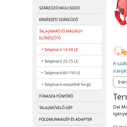
SZÁRZÚZÓ MULCSOZÓ
ERDÉSZETI SZÁRZÚZÓ
TALAJMARÓ ÉS MAGÁGY
ELŐKÉSZÍTŐ
•
Talajmaró 14-45 LE
•
Talajmaró 25-75 LE
A szál
irányí
•
Talajmaró 60-150 LE
•
Talajmaró visszafelé forgó
Ter
FŰKASZA FŰNYÍRÓ
Del Mo
TALAJMŰVELŐ GÉP
igénye
FÖLDMUNKAGÉP ÉS ADAPTER