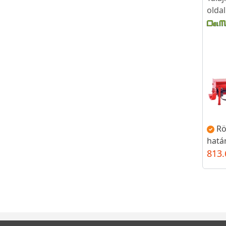
olda
Rö
hatá
813.