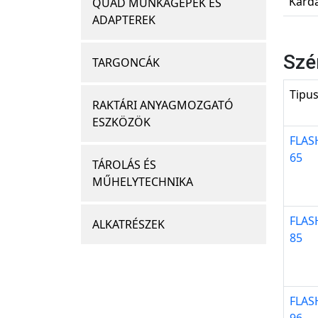
Kardá
QUAD MUNKAGÉPEK ÉS
ADAPTEREK
Szé
TARGONCÁK
Tipu
RAKTÁRI ANYAGMOZGATÓ
ESZKÖZÖK
FLAS
65
TÁROLÁS ÉS
MŰHELYTECHNIKA
FLAS
ALKATRÉSZEK
85
FLAS