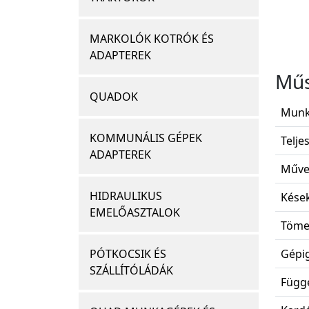
MARKOLÓK KOTRÓK ÉS
ADAPTEREK
Műs
QUADOK
Munk
KOMMUNÁLIS GÉPEK
Telje
ADAPTEREK
Művel
HIDRAULIKUS
Kések
EMELŐASZTALOK
Töme
PÓTKOCSIK ÉS
Gépig
SZÁLLÍTÓLÁDÁK
Függe