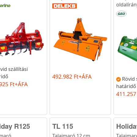
oldalírán
vid szállítási
492.982 Ft+ÁFA
ridő
Rövid s
925 Ft+ÁFA
határidő
411.257
iday R125
TL 115
Holid
jmaró
Talajmaró 12 cm
Talajmar