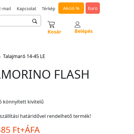
Akció %
Euro
-mail
Kapcsolat
Térkép
Belépés
Kosár
Talajmaró 14-45 LE
LMORINO FLASH
 könnyített kivitelű
szállítási határidővel rendelhető termék!
485 Ft+ÁFA