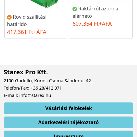
Raktárról azonnal
elérhető
Rövid szállítási
607.354 Ft+ÁFA
határidő
417.361 Ft+ÁFA
Starex Pro Kft.
2100-Gödöllő, Kőrösi Csoma Sándor u. 42.
Telefon/Fax: +36 28/412 371
E-mail: info@starex.hu
Vásárlási feltételek
Adatkezelési tájékoztató
Impresszum