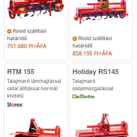
Rövid szállítási
határidő
Rövid szállítási
751.680 Ft+ÁFA
határidő
858.195 Ft+ÁFA
RTM 155
Holiday RS145
Talajmaró lánchajtással
Talajmaró
oldal állítással normál
oldalmozgatással
kivitelű