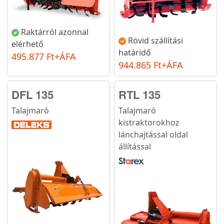
Raktárról azonnal
Rövid szállítási
elérhető
határidő
495.877 Ft+ÁFA
944.865 Ft+ÁFA
DFL 135
RTL 135
Talajmaró
Talajmaró
kistraktorokhoz
lánchajtással oldal
állítással