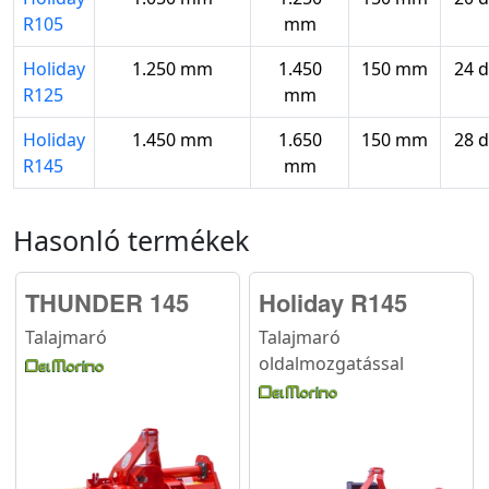
R105
mm
Holiday
1.250 mm
1.450
150 mm
24 
R125
mm
Holiday
1.450 mm
1.650
150 mm
28 
R145
mm
Hasonló termékek
THUNDER 145
Holiday R145
Talajmaró
Talajmaró
oldalmozgatással