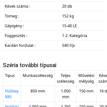
Kések száma :
20 db
Tömeg :
152 kg
Gépigény :
15-40 LE
Függesztés :
1-2. Kategória
Kardán fordulat :
540 f/p
Széria további típusai
Tipus
Munkaszélesség
Teljes
Művelési
Kés
szélesség
mélység
szá
Holiday
850 mm
1.050
150 mm
16 
R85
mm
Holiday
1.050 mm
1.250
150 mm
20 