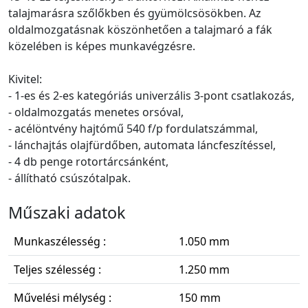
talajmarásra szőlőkben és gyümölcsösökben. Az
oldalmozgatásnak köszönhetően a talajmaró a fák
közelében is képes munkavégzésre.
Kivitel:
- 1-es és 2-es kategóriás univerzális 3-pont csatlakozás,
- oldalmozgatás menetes orsóval,
- acélöntvény hajtómű 540 f/p fordulatszámmal,
- lánchajtás olajfürdőben, automata láncfeszítéssel,
- 4 db penge rotortárcsánként,
- állítható csúszótalpak.
Műszaki adatok
Munkaszélesség :
1.050 mm
Teljes szélesség :
1.250 mm
Művelési mélység :
150 mm