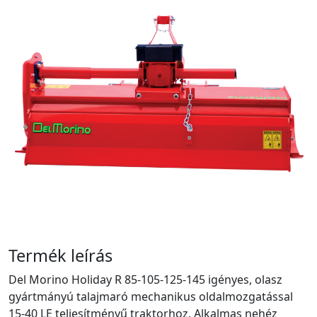
Termék leírás
Del Morino Holiday R 85-105-125-145 igényes, olasz
gyártmányú talajmaró mechanikus oldalmozgatással
15-40 LE teljesítményű traktorhoz. Alkalmas nehéz