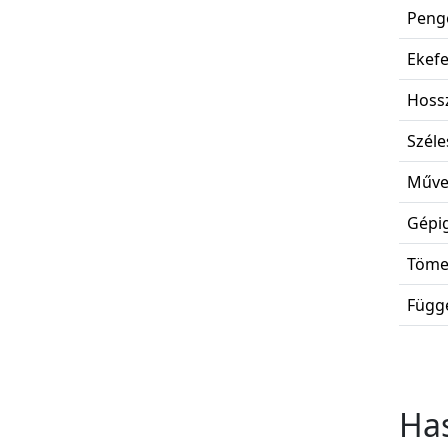
Penge
Ekefe
Hoss
Széle
Művel
Gépig
Töme
Függe
Ha