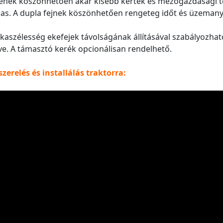
nek köszönhetően akár kisebb kertek és mezőgazdasági t
as. A dupla fejnek köszönhetően rengeteg időt és üzeman
aszélesség ekefejek távolságának állításával szabályozható
ve. A támasztó kerék opcionálisan rendelhető.
zerelés és installálás traktorra: