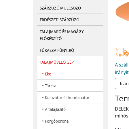
SZÁRZÚZÓ MULCSOZÓ
ERDÉSZETI SZÁRZÚZÓ
TALAJMARÓ ÉS MAGÁGY
ELŐKÉSZÍTŐ
FŰKASZA FŰNYÍRÓ
TALAJMŰVELŐ GÉP
A szál
irányí
•
Eke
•
Tárcsa
Ter
•
Kultivátor és kombinátor
DELEKS
•
Altalajlazító
minősé
•
Forgóborona