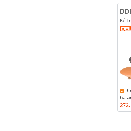
DD
Kétf
Rö
hatá
272.