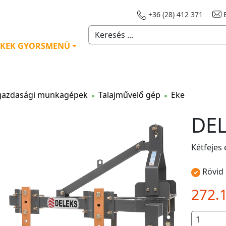
+36 (28) 412 371
E
KEK GYORSMENÜ
azdasági munkagépek
Talajművelő gép
Eke
DEL
Kétfejes 
Rövid 
272.