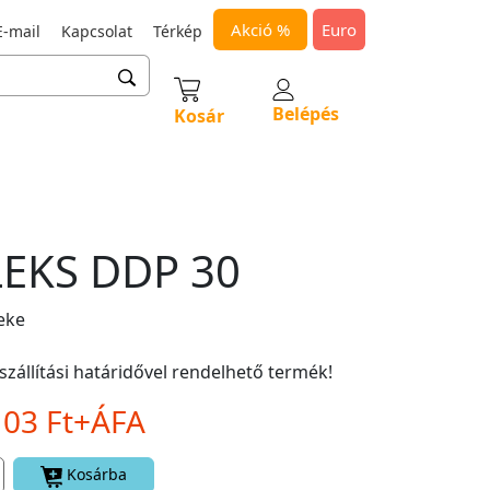
Akció %
Euro
-mail
Kapcsolat
Térkép
Belépés
Kosár
EKS DDP 30
eke
szállítási határidővel rendelhető termék!
103 Ft+ÁFA
Kosárba