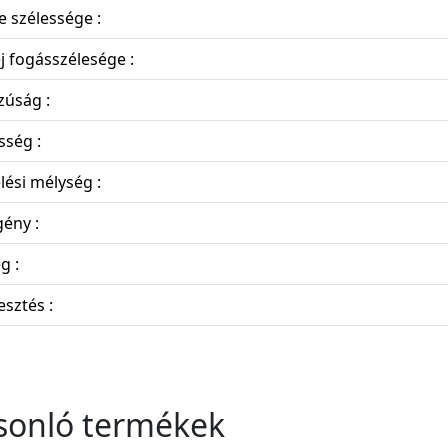
 szélessége :
j fogásszélesége :
zúság :
sség :
ési mélység :
ény :
g :
sztés :
sonló termékek