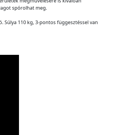
erületek megművelésére is kiválóan
yagot spórolhat meg.
. Súlya 110 kg, 3-pontos függesztéssel van