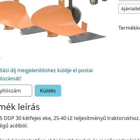
Ajánlatk
Termékk
lítási díj megjelenítéshez küldje el postai
tószámát!
Küldés
mék leírás
 DDP 30 kétfejes eke, 25-40 LE teljesítményű traktorokhoz.
gű acélból.