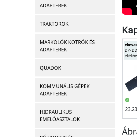
ADAPTEREK
TRAKTOROK
Kap
MARKOLÓK KOTRÓK ÉS
ekeva
ADAPTEREK
DP- D
ekékhe
QUADOK
KOMMUNÁLIS GÉPEK
ADAPTEREK
23.2
HIDRAULIKUS
EMELŐASZTALOK
Ábr