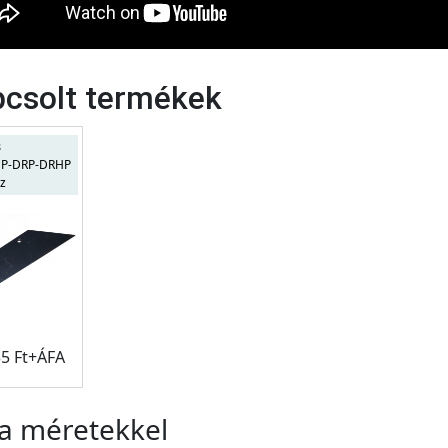
csolt termékek
s
DP-DRP-DRHP
z
35 Ft+ÁFA
a méretekkel