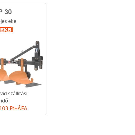
P 30
ejes eke
vid szállítási
ridő
103 Ft+ÁFA