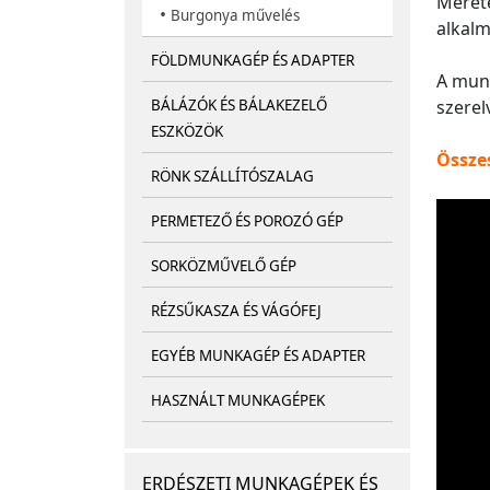
Méreté
•
Burgonya művelés
alkalm
FÖLDMUNKAGÉP ÉS ADAPTER
A munk
szerel
BÁLÁZÓK ÉS BÁLAKEZELŐ
ESZKÖZÖK
Összes
RÖNK SZÁLLÍTÓSZALAG
PERMETEZŐ ÉS POROZÓ GÉP
SORKÖZMŰVELŐ GÉP
RÉZSŰKASZA ÉS VÁGÓFEJ
EGYÉB MUNKAGÉP ÉS ADAPTER
HASZNÁLT MUNKAGÉPEK
ERDÉSZETI MUNKAGÉPEK ÉS