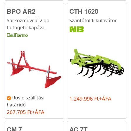
BPO AR2
CTH 1620
Sorközművelő 2 db
Szántóföldi kultivátor
töltögető kapával
Rövid szállítási
1.249.996 Ft+ÁFA
határidő
267.705 Ft+ÁFA
CM 7
AC 7T