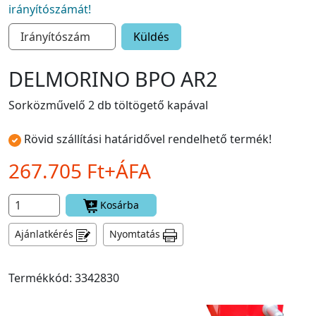
irányítószámát!
Küldés
DELMORINO BPO AR2
Sorközművelő 2 db töltögető kapával
Rövid szállítási határidővel rendelhető termék!
267.705 Ft+ÁFA
Kosárba
Ajánlatkérés
Nyomtatás
Termékkód: 3342830