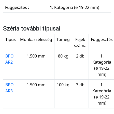
Függesztés :
1. Kategória (ø 19-22 mm)
Széria további típusai
Tipus
Munkaszélesség
Tömeg
Fejek
Függesztés
száma
BPO
1.500 mm
80 kg
2 db
1.
AR2
Kategória
(ø 19-22
mm)
BPO
1.500 mm
100 kg
3 db
1.
AR3
Kategória
(ø 19-22
mm)