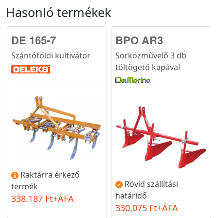
Hasonló termékek
DE 165-7
BPO AR3
Szántóföldi kultivátor
Sorközművelő 3 db
töltögető kapával
Raktárra érkező
Rövid szállítási
termék
határidő
338.187 Ft+ÁFA
330.075 Ft+ÁFA