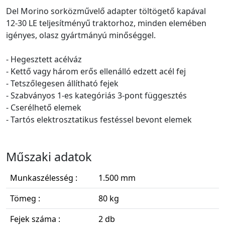
Del Morino sorközművelő adapter töltögető kapával
12-30 LE teljesítményű traktorhoz, minden elemében
igényes, olasz gyártmányú minőséggel.
- Hegesztett acélváz
- Kettő vagy három erős ellenálló edzett acél fej
- Tetszőlegesen állítható fejek
- Szabványos 1-es kategóriás 3-pont függesztés
- Cserélhető elemek
- Tartós elektrosztatikus festéssel bevont elemek
Műszaki adatok
Munkaszélesség :
1.500 mm
Tömeg :
80 kg
Fejek száma :
2 db