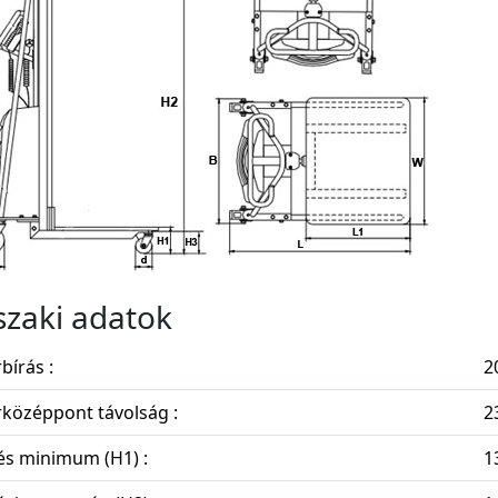
zaki adatok
bírás :
2
középpont távolság :
2
és minimum (H1) :
1