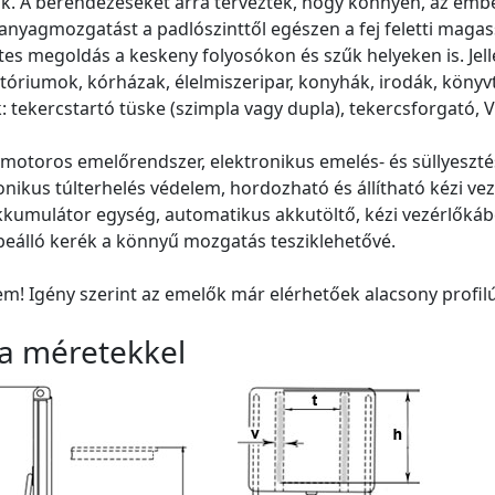
ik. A berendezéseket arra tervezték, hogy könnyen, az emb
anyagmozgatást a padlószinttől egészen a fej feletti maga
tes megoldás a keskeny folyosókon és szűk helyeken is. Jel
tóriumok, kórházak, élelmiszeripar, konyhák, irodák, könyv
: tekercstartó tüske (szimpla vagy dupla), tekercsforgató, V 
ymotoros emelőrendszer, elektronikus emelés- és süllyesztés 
onikus túlterhelés védelem, hordozható és állítható kézi ve
kkumulátor egység, automatikus akkutöltő, kézi vezérlőkábe
eálló kerék a könnyű mozgatás tesziklehetővé.
em! Igény szerint az emelők már elérhetőek alacsony profi
a méretekkel