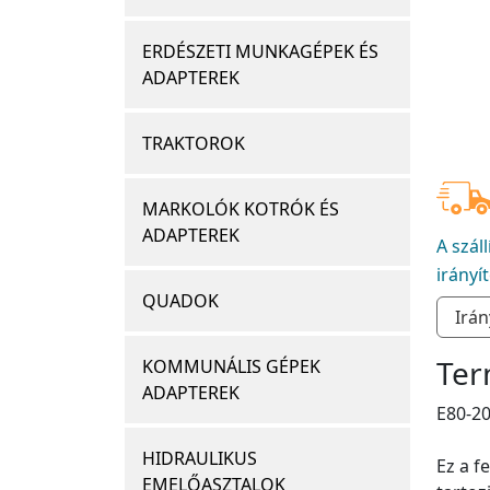
ERDÉSZETI MUNKAGÉPEK ÉS
ADAPTEREK
TRAKTOROK
MARKOLÓK KOTRÓK ÉS
ADAPTEREK
A szál
irányí
QUADOK
Ter
KOMMUNÁLIS GÉPEK
ADAPTEREK
E80-2
HIDRAULIKUS
Ez a f
EMELŐASZTALOK