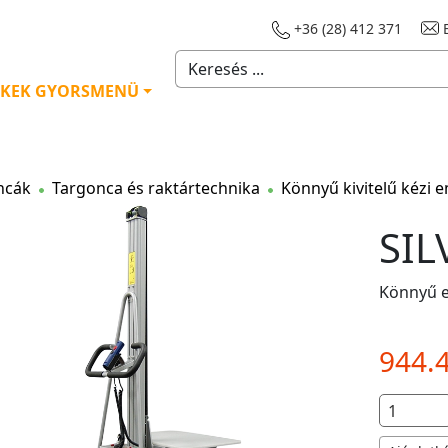
+36 (28) 412 371
E
KEK GYORSMENÜ
ncák
Targonca és raktártechnika
Könnyű kivitelű kézi 
SIL
Könnyű e
944.