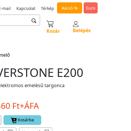
Akció %
Euro
-mail
Kapcsolat
Térkép
Belépés
Kosár
emelő
VERSTONE E200
lektromos emelésű targonca
460 Ft+ÁFA
Kosárba