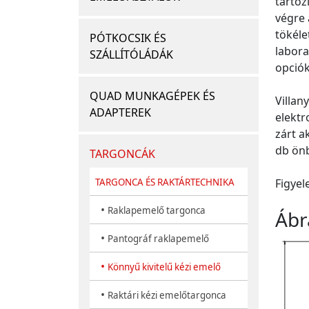
tartoz
végre 
tökéle
PÓTKOCSIK ÉS
labora
SZÁLLÍTÓLÁDÁK
opciók
QUAD MUNKAGÉPEK ÉS
Villan
ADAPTEREK
elektr
zárt a
db önb
TARGONCÁK
Figyel
TARGONCA ÉS RAKTÁRTECHNIKA
•
Raklapemelő targonca
Ábr
•
Pantográf raklapemelő
•
Könnyű kivitelű kézi emelő
•
Raktári kézi emelőtargonca