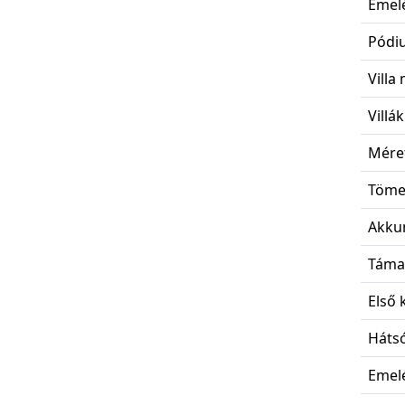
Emelé
Pódiu
Villa
Villá
Méret
Töme
Akku
Támas
Első 
Hátsó
Emelé