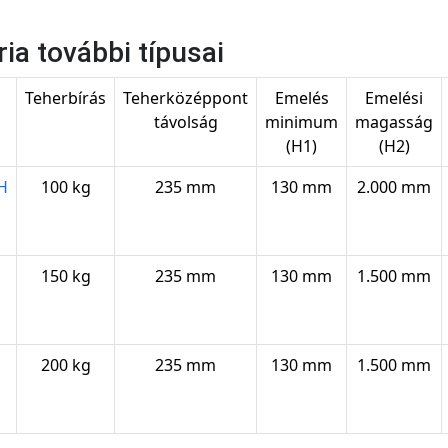
ria további típusai
s
Teherbírás
Teherközéppont
Emelés
Emelési
távolság
minimum
magasság
(H1)
(H2)
H
100 kg
235 mm
130 mm
2.000 mm
150 kg
235 mm
130 mm
1.500 mm
200 kg
235 mm
130 mm
1.500 mm