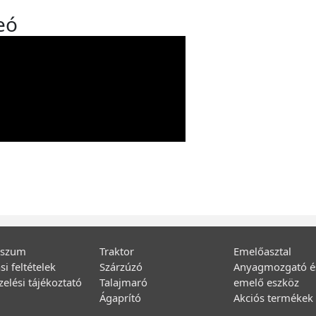
eó
sszum
Traktor
Emelőasztal
si feltételek
Szárzúzó
Anyagmozgató é
elési tájékoztató
Talajmaró
emelő eszköz
Ágaprító
Akciós termékek