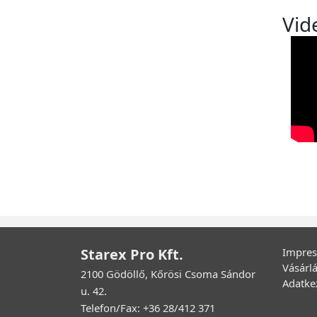
Vid
Starex Pro Kft.
Impre
Vásárlá
2100 Gödöllő, Kőrösi Csoma Sándor
Adatkez
u. 42.
Telefon/Fax: +36 28/412 371