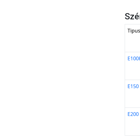
Szé
Tipu
E100
E150
E200