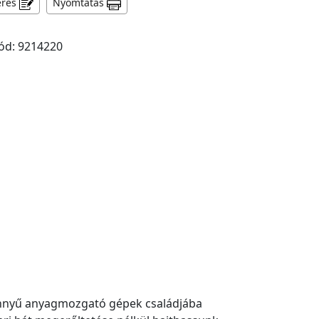
érés
Nyomtatás
ód: 9214220
könnyű anyagmozgató gépek családjába