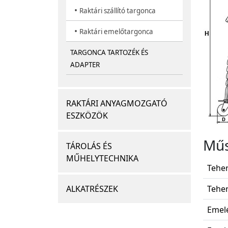
•
Raktári szállító targonca
•
Raktári emelőtargonca
TARGONCA TARTOZÉK ÉS
ADAPTER
RAKTÁRI ANYAGMOZGATÓ
ESZKÖZÖK
Műs
TÁROLÁS ÉS
MŰHELYTECHNIKA
Teher
Teher
ALKATRÉSZEK
Emel