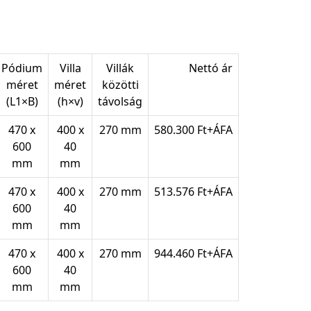
Pódium
Villa
Villák
Nettó ár
méret
méret
közötti
(L1×B)
(h×v)
távolság
470 x
400 x
270 mm
580.300 Ft+ÁFA
600
40
mm
mm
470 x
400 x
270 mm
513.576 Ft+ÁFA
600
40
mm
mm
470 x
400 x
270 mm
944.460 Ft+ÁFA
600
40
mm
mm