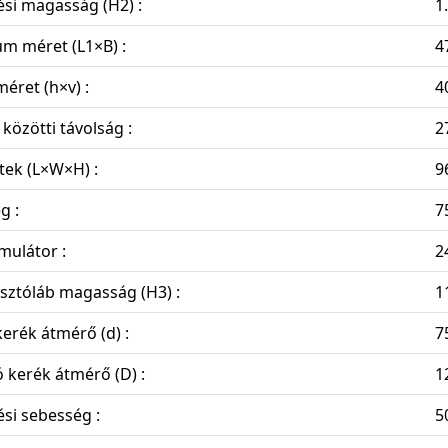
si magasság (H2) :
1
m méret (L1×B) :
4
 méret (h×v) :
4
k közötti távolság :
2
ek (L×W×H) :
9
g :
7
mulátor :
2
ztóláb magasság (H3) :
1
kerék átmérő (d) :
7
 kerék átmérő (D) :
1
si sebesség :
5