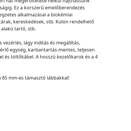
eri hát megerőltetése nélkül hajthassunk
sságig. Ez a korszerű emelőberendezés
legzetes alkalmazásai a biokémiai
tárak, kereskedések, stb. Külön rendelhető
alakú tartó, stb.
vezérlés, lágy indítás és megállítás,
zérlő egység, karbantartás-mentes, teljesen
l és töltőkábel. A hosszú kezelőkarok és a 4
lú 85 mm-es támasztó lábbakkal!