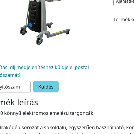
Ajánlatk
Termékk
lítási díj megjelenítéshez küldje el postai
tószámát!
Küldés
mék leírás
00 könnyű elektromos emelésű targoncák:
elrakógép sorozat a sokoldalú, egyszerűen használható, 