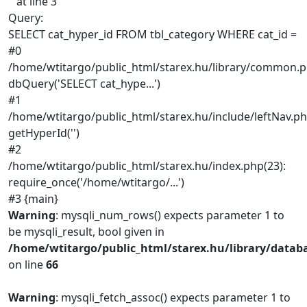
'' at line 3
Query:
SELECT cat_hyper_id FROM tbl_category WHERE cat_id =
#0
/home/wtitargo/public_html/starex.hu/library/common.p
dbQuery('SELECT cat_hype...')
#1
/home/wtitargo/public_html/starex.hu/include/leftNav.ph
getHyperId('')
#2
/home/wtitargo/public_html/starex.hu/index.php(23):
require_once('/home/wtitargo/...')
#3 {main}
Warning
: mysqli_num_rows() expects parameter 1 to
be mysqli_result, bool given in
/home/wtitargo/public_html/starex.hu/library/datab
on line
66
Warning
: mysqli_fetch_assoc() expects parameter 1 to