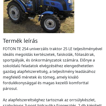
Termék leírás
FOTON TE 254 univerzális traktor 25 LE teljesítményével
ideális megoldás kertészetek, faiskolák, fóliasátrak,
sportpályák, és önkormányzatok számára. Előnye a
sokoldalú feladatok elvégzéséhez elengedhetetlen
gazdag alapfelszereltség, a teljesítmény leadásához
megfelelő méretek és tömeg, amely kiváló
fordulékonysággal és magas kezelői komforttal
párosul.
Az alapfelszereltséghez tartoznak az orrsúlykészlet,
szabványos 3-pont hidraulika függesztés, 2 db kiépített