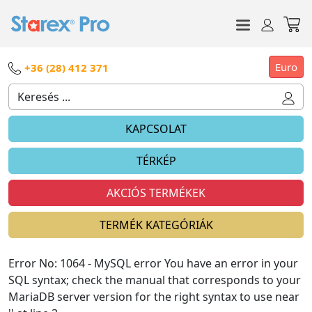
Euro
+36 (28) 412 371
KAPCSOLAT
TÉRKÉP
AKCIÓS TERMÉKEK
TERMÉK KATEGÓRIÁK
Error No: 1064 - MySQL error You have an error in your
SQL syntax; check the manual that corresponds to your
MariaDB server version for the right syntax to use near