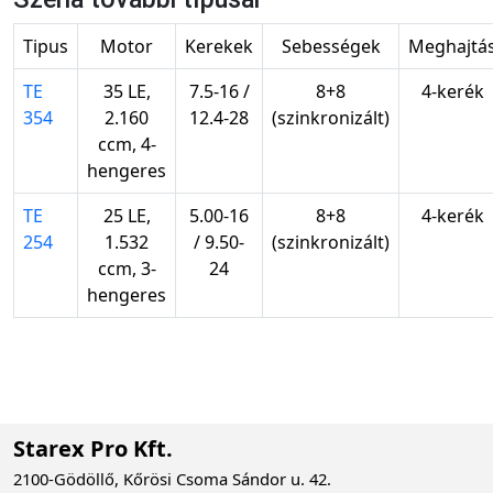
Tipus
Motor
Kerekek
Sebességek
Meghajtá
TE
35 LE,
7.5-16 /
8+8
4-kerék
354
2.160
12.4-28
(szinkronizált)
ccm, 4-
hengeres
TE
25 LE,
5.00-16
8+8
4-kerék
254
1.532
/ 9.50-
(szinkronizált)
ccm, 3-
24
hengeres
Starex Pro Kft.
2100-Gödöllő, Kőrösi Csoma Sándor u. 42.