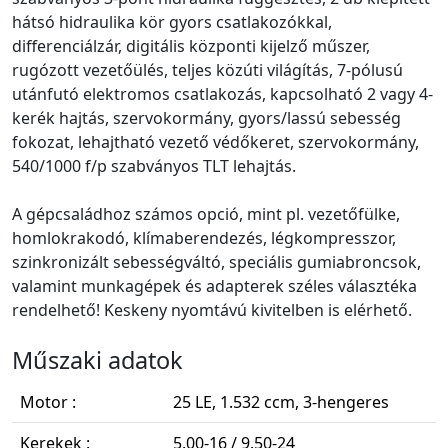
hátsó hidraulika kör gyors csatlakozókkal,
differenciálzár, digitális központi kijelző műszer,
rugózott vezetőülés, teljes közúti világítás, 7-pólusú
utánfutó elektromos csatlakozás, kapcsolható 2 vagy 4-
kerék hajtás, szervokormány, gyors/lassú sebesség
fokozat, lehajtható vezető védőkeret, szervokormány,
540/1000 f/p szabványos TLT lehajtás.
A gépcsaládhoz számos opció, mint pl. vezetőfülke,
homlokrakodó, klímaberendezés, légkompresszor,
szinkronizált sebességváltó, speciális gumiabroncsok,
valamint munkagépek és adapterek széles választéka
rendelhető! Keskeny nyomtávú kivitelben is elérhető.
Műszaki adatok
Motor :
25 LE, 1.532 ccm, 3-hengeres
Kerekek :
5.00-16 / 9.50-24