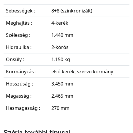
Sebességek :
8+8 (szinkronizált)
Meghajtás :
4-kerék
Szélesség :
1.440 mm
Hidraulika :
2-körös
Önsúly :
1.150 kg
Kormányzás :
első kerék, szervo kormány
Hosszúság :
3.450 mm
Magasság :
2.465 mm
Hasmagasság :
270 mm
Széria további típusai