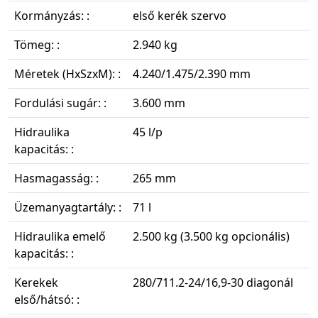
Kormányzás: :
első kerék szervo
Tömeg: :
2.940 kg
Méretek (HxSzxM): :
4.240/1.475/2.390 mm
Fordulási sugár: :
3.600 mm
Hidraulika
45 l/p
kapacitás: :
Hasmagasság: :
265 mm
Üzemanyagtartály: :
71 l
Hidraulika emelő
2.500 kg (3.500 kg opcionális)
kapacitás: :
Kerekek
280/711.2-24/16,9-30 diagonál
első/hátsó: :