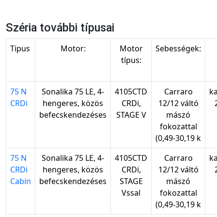
Széria további típusai
Tipus
Motor:
Motor
Sebességek:
típus:
75 N
Sonalika 75 LE, 4-
4105CTD
Carraro
k
CRDi
hengeres, közös
CRDi,
12/12 váltó
befecskendezéses
STAGE V
mászó
fokozattal
(0,49-30,19 k
75 N
Sonalika 75 LE, 4-
4105CTD
Carraro
k
CRDi
hengeres, közös
CRDi,
12/12 váltó
Cabin
befecskendezéses
STAGE
mászó
Vssal
fokozattal
(0,49-30,19 k