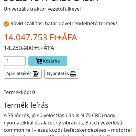
Univerzális traktor vezetőfülkével
Rövid szállítási határidővel rendelhető termék!
14.047.753 Ft+ÁFA
14.750.000 Ft+ÁFA
Kosárba
Ajánlatkérés
Nyomtatás
Termékkód: 0
Termék leírás
A 75 lóerős, jó súlyeloszlású Solis N 75 CRDi nagy
nyomatékkal és alacsony vibrációs, Bosch vezérlésű
common rail – azaz közös befecskendezéses – motorral