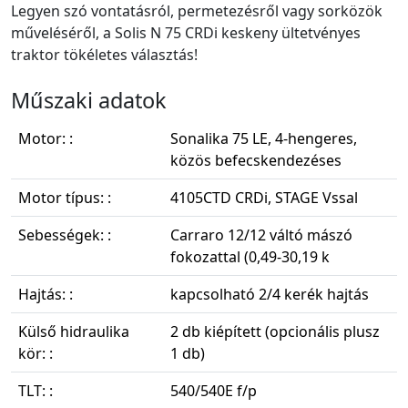
Legyen szó vontatásról, permetezésről vagy sorközök
műveléséről, a Solis N 75 CRDi keskeny ültetvényes
traktor tökéletes választás!
Műszaki adatok
Motor: :
Sonalika 75 LE, 4-hengeres,
közös befecskendezéses
Motor típus: :
4105CTD CRDi, STAGE Vssal
Sebességek: :
Carraro 12/12 váltó mászó
fokozattal (0,49-30,19 k
Hajtás: :
kapcsolható 2/4 kerék hajtás
Külső hidraulika
2 db kiépített (opcionális plusz
kör: :
1 db)
TLT: :
540/540E f/p