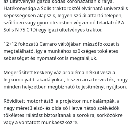
az ültetvényes gazdálkodás koronázatlan királya.
Hatékonysága a Solis traktoroktól elvárható univerzális
képességeken alapszik, legyen szó állattartó telepen,
szőlőben vagy gyümölcsösben végzendő feladatról! A
Solis N 75 CRDi egy igazi ültetvényes traktor.
12+12 fokozatú Carraro váltójában mászófokozat is
megtalálható, így a munkához szükséges tökéletes
sebességet és nyomatékot is megtaláljuk.
Megerősített keskeny váz probléma nélkül veszi a
legkomolyabb akadályokat, hiszen arra tervezték, hogy
minden helyzetben megbízható teljesítményt nyújtson.
Rövidített motorháztő, a projektor munkalámpák, a
nagy méretű első- és oldalsó illetve hátsó szélvédők
tökéletes rálátást biztosítanak a sorokra, sorközökre
vagy a vontatott munkaeszközre.