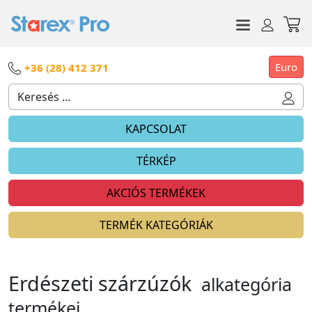
Euro
+36 (28) 412 371
KAPCSOLAT
TÉRKÉP
AKCIÓS TERMÉKEK
TERMÉK KATEGÓRIÁK
Erdészeti szárzúzók
alkategória
termékei