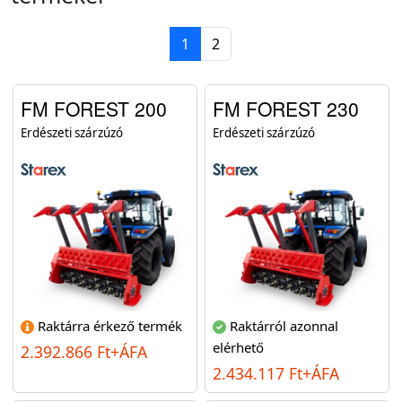
1
2
FM FOREST 200
FM FOREST 230
Erdészeti szárzúzó
Erdészeti szárzúzó
Raktárra érkező termék
Raktárról azonnal
elérhető
2.392.866 Ft+ÁFA
2.434.117 Ft+ÁFA