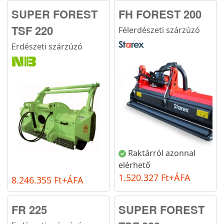
SUPER FOREST
FH FOREST 200
TSF 220
Félerdészeti szárzúzó
Erdészeti szárzúzó
Raktárról azonnal
elérhető
1.520.327 Ft+ÁFA
8.246.355 Ft+ÁFA
FR 225
SUPER FOREST