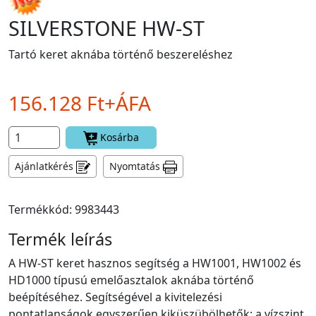
SILVERSTONE HW-ST
Tartó keret aknába történő beszereléshez
156.128 Ft+ÁFA
Kosárba
Ajánlatkérés
Nyomtatás
Termékkód: 9983443
Termék leírás
A HW-ST keret hasznos segítség a HW1001, HW1002 és
HD1000 típusú emelőasztalok aknába történő
beépítéséhez. Segítségével a kivitelezési
pontatlanságok egyszerűen kiküszübölhetők: a vízszint