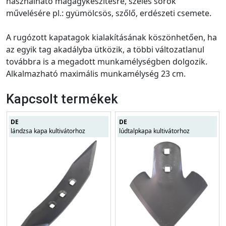
használható magágykészítésre, széles sorok
művelésére pl.: gyümölcsös, szőlő, erdészeti csemete.
A rugózott kapatagok kialakításának köszönhetően, ha
az egyik tag akadályba ütközik, a többi változatlanul
továbbra is a megadott munkamélységben dolgozik.
Alkalmazható maximális munkamélység 23 cm.
Kapcsolt termékek
DE
DE
lándzsa kapa kultivátorhoz
lúdtalpkapa kultivátorhoz