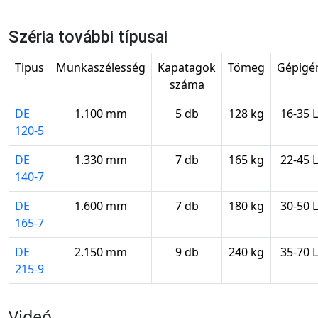
Széria további típusai
Tipus
Munkaszélesség
Kapatagok
Tömeg
Gépigé
száma
DE
1.100 mm
5 db
128 kg
16-35 
120-5
DE
1.330 mm
7 db
165 kg
22-45 
140-7
DE
1.600 mm
7 db
180 kg
30-50 
165-7
DE
2.150 mm
9 db
240 kg
35-70 
215-9
Videó