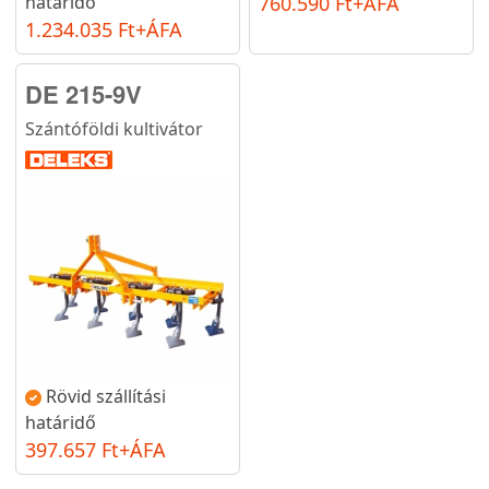
határidő
760.590 Ft+ÁFA
1.234.035 Ft+ÁFA
DE 215-9V
Szántóföldi kultivátor
Rövid szállítási
határidő
397.657 Ft+ÁFA