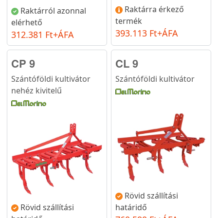
Raktárra érkező
Raktárról azonnal
termék
elérhető
393.113 Ft+ÁFA
312.381 Ft+ÁFA
CP 9
CL 9
Szántóföldi kultivátor
Szántóföldi kultivátor
nehéz kivitelű
Rövid szállítási
Rövid szállítási
határidő