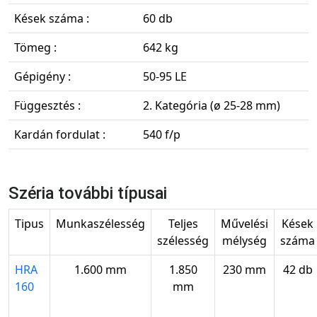
Kések száma :
60 db
Tömeg :
642 kg
Gépigény :
50-95 LE
Függesztés :
2. Kategória (ø 25-28 mm)
Kardán fordulat :
540 f/p
Széria további típusai
Tipus
Munkaszélesség
Teljes
Művelési
Kések
szélesség
mélység
száma
HRA
1.600 mm
1.850
230 mm
42 db
160
mm