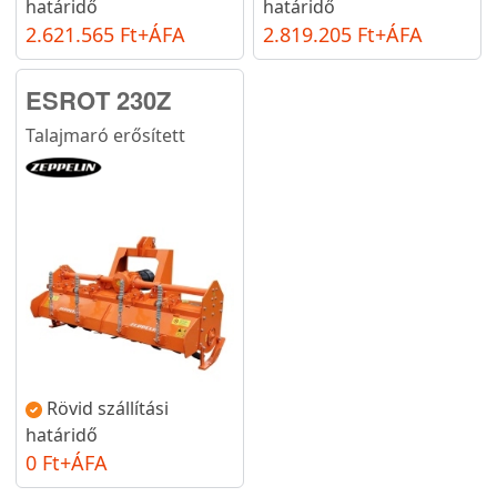
határidő
határidő
2.621.565 Ft+ÁFA
2.819.205 Ft+ÁFA
ESROT 230Z
Talajmaró erősített
Rövid szállítási
határidő
0 Ft+ÁFA