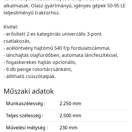
alkalmasak. Olasz gyártmányú, igényes gépek 50-95 LE
teljesítményű traktorhoz.
Kivitel:
- erősített 2-es kategóriás univerzális 3-pont
csatlakozás,
- acélöntvény hajtómű 540 f/p fordulatszámmal,
- lánchajtás olajfürdőben, automata láncfeszítéssel,
- fogaskerekes hajtás opcionális,
- 6 db penge rotortárcsánként,
- állítható csúszótalpak.
Műszaki adatok
Munkaszélesség :
2.250 mm
Teljes szélesség :
2.500 mm
Művelési mélység :
230 mm