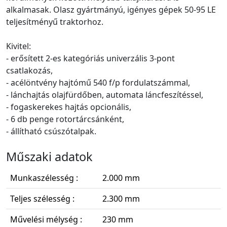
alkalmasak. Olasz gyártmányú, igényes gépek 50-95 LE
teljesítményű traktorhoz.
Kivitel:
- erősített 2-es kategóriás univerzális 3-pont
csatlakozás,
- acélöntvény hajtómű 540 f/p fordulatszámmal,
- lánchajtás olajfürdőben, automata láncfeszítéssel,
- fogaskerekes hajtás opcionális,
- 6 db penge rotortárcsánként,
- állítható csúszótalpak.
Műszaki adatok
Munkaszélesség :
2.000 mm
Teljes szélesség :
2.300 mm
Művelési mélység :
230 mm