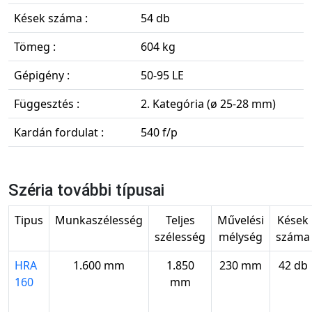
Kések száma :
54 db
Tömeg :
604 kg
Gépigény :
50-95 LE
Függesztés :
2. Kategória (ø 25-28 mm)
Kardán fordulat :
540 f/p
Széria további típusai
Tipus
Munkaszélesség
Teljes
Művelési
Kések
szélesség
mélység
száma
HRA
1.600 mm
1.850
230 mm
42 db
160
mm