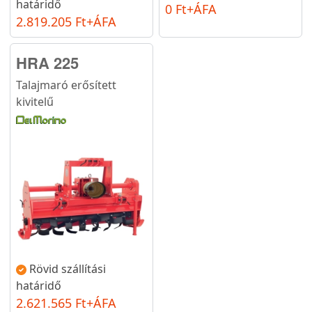
határidő
0 Ft+ÁFA
2.819.205 Ft+ÁFA
HRA 225
Talajmaró erősített
kivitelű
Rövid szállítási
határidő
2.621.565 Ft+ÁFA