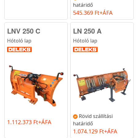
határidő
545.369 Ft+ÁFA
LNV 250 C
LN 250 A
Hótoló lap
Hótoló lap
Rövid szállítási
1.112.373 Ft+ÁFA
határidő
1.074.129 Ft+ÁFA