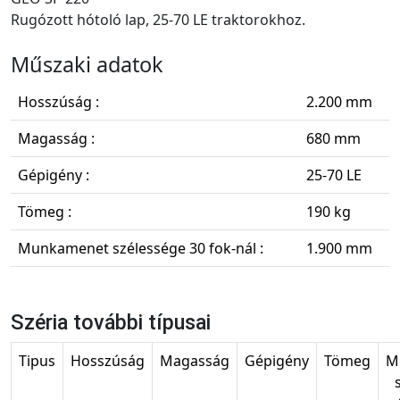
Rugózott hótoló lap, 25-70 LE traktorokhoz.
Műszaki adatok
Hosszúság :
2.200 mm
Magasság :
680 mm
Gépigény :
25-70 LE
Tömeg :
190 kg
Munkamenet szélessége 30 fok-nál :
1.900 mm
Széria további típusai
Tipus
Hosszúság
Magasság
Gépigény
Tömeg
M