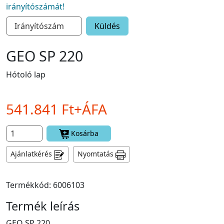
irányítószámát!
Küldés
GEO SP 220
Hótoló lap
541.841 Ft+ÁFA
Kosárba
Ajánlatkérés
Nyomtatás
Termékkód: 6006103
Termék leírás
GEO SP 220