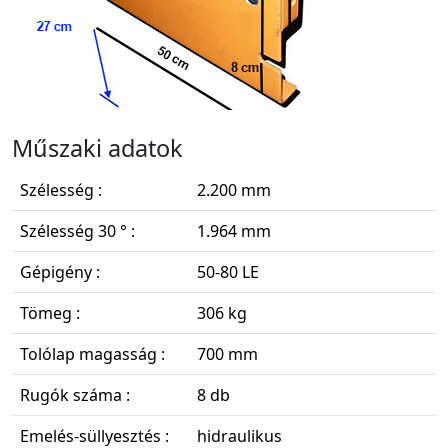
Műszaki adatok
Szélesség :
2.200 mm
Szélesség 30 ° :
1.964 mm
Gépigény :
50-80 LE
Tömeg :
306 kg
Tolólap magasság :
700 mm
Rugók száma :
8 db
Emelés-süllyesztés :
hidraulikus