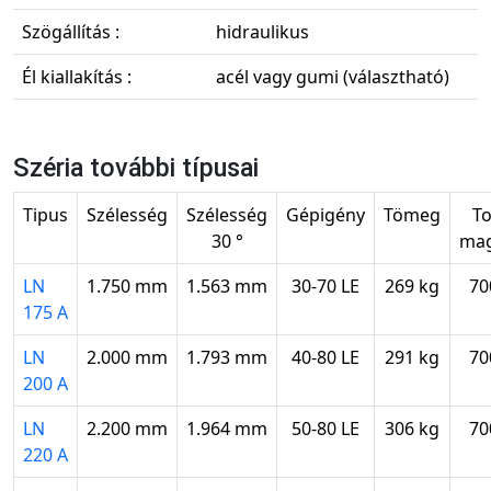
Szögállítás :
hidraulikus
Él kiallakítás :
acél vagy gumi (választható)
Széria további típusai
Tipus
Szélesség
Szélesség
Gépigény
Tömeg
To
30 °
ma
LN
1.750 mm
1.563 mm
30-70 LE
269 kg
70
175 A
LN
2.000 mm
1.793 mm
40-80 LE
291 kg
70
200 A
LN
2.200 mm
1.964 mm
50-80 LE
306 kg
70
220 A