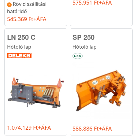
575.951 Ft+ÁFA
Rövid szállítási
határidő
545.369 Ft+ÁFA
LN 250 C
SP 250
Hótoló lap
Hótoló lap
1.074.129 Ft+ÁFA
588.886 Ft+ÁFA