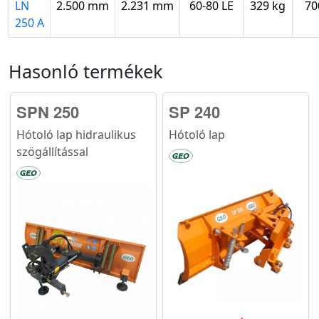
LN
2.500 mm
2.231 mm
60-80 LE
329 kg
70
250 A
Hasonló termékek
SPN 250
SP 240
Hótoló lap hidraulikus
Hótoló lap
szögállítással