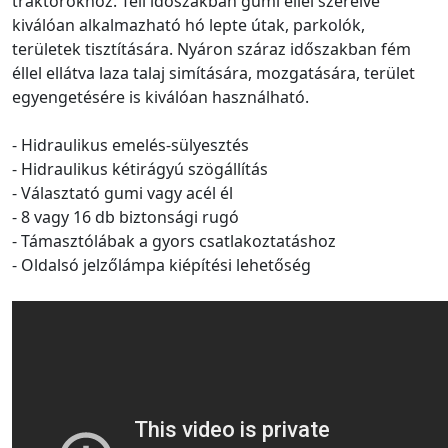
traktorokhoz. Téli időszakban gumi éllel szerelve
kiválóan alkalmazható hó lepte útak, parkolók,
területek tisztítására. Nyáron száraz időszakban fém
éllel ellátva laza talaj simítására, mozgatására, terület
egyengetésére is kiválóan használható.
- Hidraulikus emelés-sülyesztés
- Hidraulikus kétirágyú szögállítás
- Választató gumi vagy acél él
- 8 vagy 16 db biztonsági rugó
- Támasztólábak a gyors csatlakoztatáshoz
- Oldalsó jelzőlámpa kiépítési lehetőség