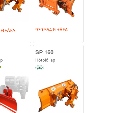
970.554 Ft+ÁFA
 Ft+ÁFA
SP 160
ap
Hótoló lap