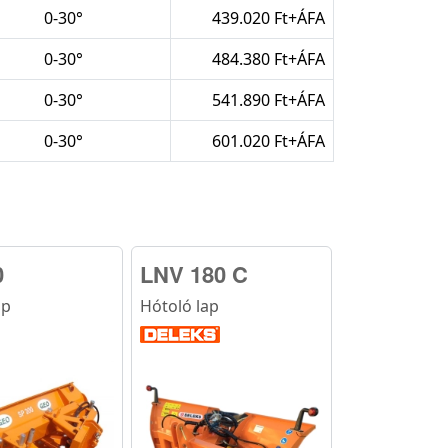
0-30°
439.020 Ft+ÁFA
0-30°
484.380 Ft+ÁFA
0-30°
541.890 Ft+ÁFA
0-30°
601.020 Ft+ÁFA
0
LNV 180 C
ap
Hótoló lap