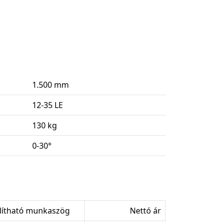
1.500 mm
12-35 LE
130 kg
0-30°
llítható munkaszög
Nettó ár