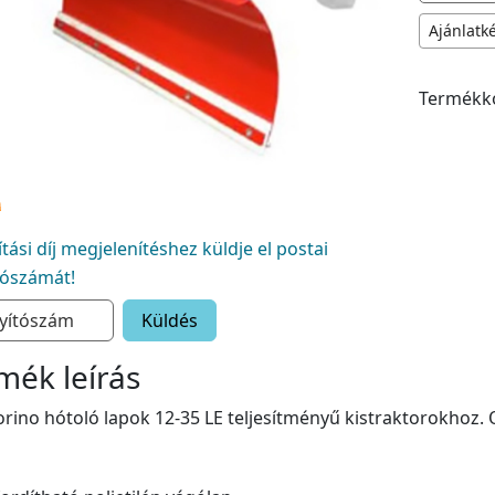
Ajánlatk
Termékk
lítási díj megjelenítéshez küldje el postai
tószámát!
Küldés
mék leírás
rino hótoló lapok 12-35 LE teljesítményű kistraktorokhoz.