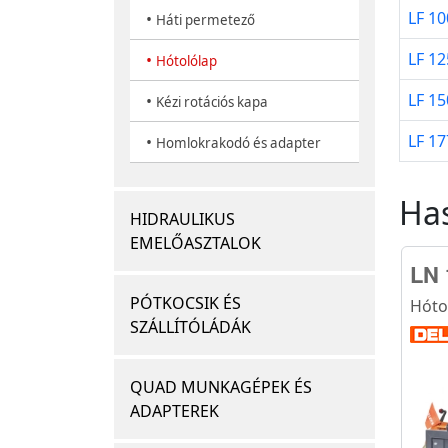
LF 10
•
Háti permetező
LF 12
•
Hótolólap
LF 15
•
Kézi rotációs kapa
LF 17
•
Homlokrakodó és adapter
Ha
HIDRAULIKUS
EMELŐASZTALOK
LN 
PÓTKOCSIK ÉS
Hóto
SZÁLLÍTÓLÁDÁK
QUAD MUNKAGÉPEK ÉS
ADAPTEREK