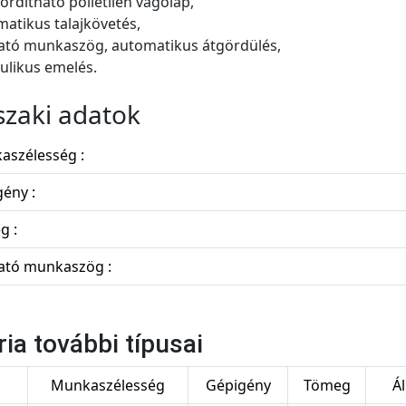
ordítható polietilén vágólap,
matikus talajkövetés,
tható munkaszög, automatikus átgördülés,
aulikus emelés.
zaki adatok
aszélesség :
ény :
g :
ható munkaszög :
ria további típusai
s
Munkaszélesség
Gépigény
Tömeg
Á