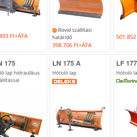
Rövid szállítási
493 Ft+ÁFA
501.852
határidő
398.706 Ft+ÁFA
 175
LN 175 A
LF 177
ló lap hidraulikus
Hótoló lap
Hótoló l
llítással