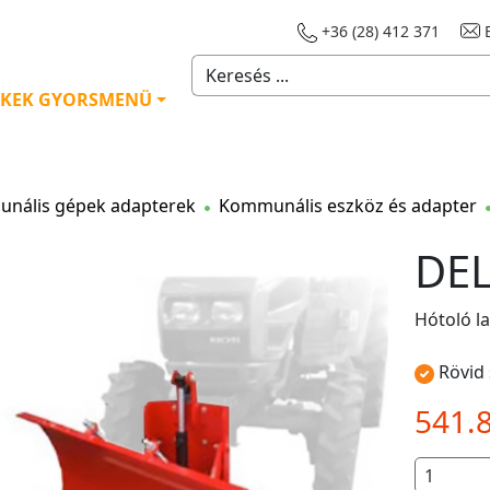
+36 (28) 412 371
E
KEK GYORSMENÜ
nális gépek adapterek
Kommunális eszköz és adapter
DEL
Hótoló l
Rövid 
541.