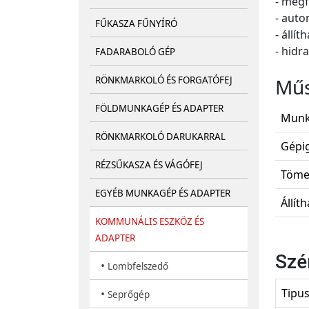
- megf
- auto
FŰKASZA FŰNYÍRÓ
- állí
- hidr
FADARABOLÓ GÉP
Műs
RÖNKMARKOLÓ ÉS FORGATÓFEJ
FÖLDMUNKAGÉP ÉS ADAPTER
Munk
RÖNKMARKOLÓ DARUKARRAL
Gépig
RÉZSŰKASZA ÉS VÁGÓFEJ
Töme
EGYÉB MUNKAGÉP ÉS ADAPTER
Állít
KOMMUNÁLIS ESZKÖZ ÉS
ADAPTER
Szé
•
Lombfelszedő
Tipu
•
Seprőgép