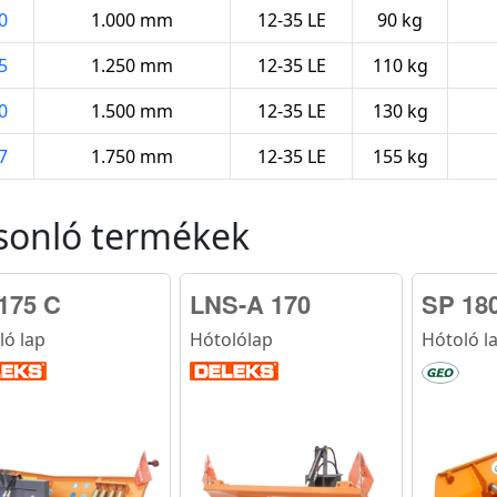
0
1.000 mm
12-35 LE
90 kg
5
1.250 mm
12-35 LE
110 kg
0
1.500 mm
12-35 LE
130 kg
7
1.750 mm
12-35 LE
155 kg
sonló termékek
175 C
LNS-A 170
SP 18
ló lap
Hótolólap
Hótoló l