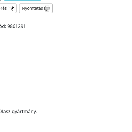
érés
Nyomtatás
ód: 9861291
 Olasz gyártmány.