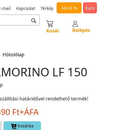
Akció %
Euro
-mail
Kapcsolat
Térkép
Belépés
Kosár
Hótolólap
MORINO LF 150
ap
szállítási határidővel rendelhető termék!
890 Ft+ÁFA
Kosárba