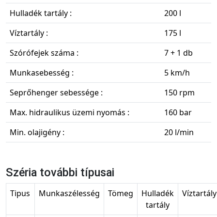
Hulladék tartály :
200 l
Víztartály :
175 l
Szórófejek száma :
7 + 1 db
Munkasebesség :
5 km/h
Seprőhenger sebessége :
150 rpm
Max. hidraulikus üzemi nyomás :
160 bar
Min. olajigény :
20 l/min
Széria további típusai
Tipus
Munkaszélesség
Tömeg
Hulladék
Víztartály
tartály