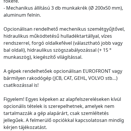
főkefe.
- Mechanikus állítású 3 db munkakrék (Ø 200x50 mm),
aluminum felnin.
Opcionálisan rendelhető mechenikus szemétgyűjtővel,
hidraulikus működtetésű hulladéktartállyal, vízes
rendszerrel, forgó oldalkefével (választható jobb vagy
bal oldali), hidraulikus szögszabályozással (+ 15 °
munkaszög), kiegészítő világítással.
A gépek rendelhetőek opcionálisan EUROFRONT vagy
bármilyen rakodógép (JCB, CAT, GEHL, VOLVO stb…)
csatlkozással is!
Figyelem! Egyes képeken az alapfelszereléseken kívül
opcionális tételek is szerepelhetnek, amelyek nem
tartalmazzák a gép alapárárt, csak szemléltetés
jellegűek. A felmerülő opciókkal kapcsolatosan mindíg
kérjen tájékozatást.