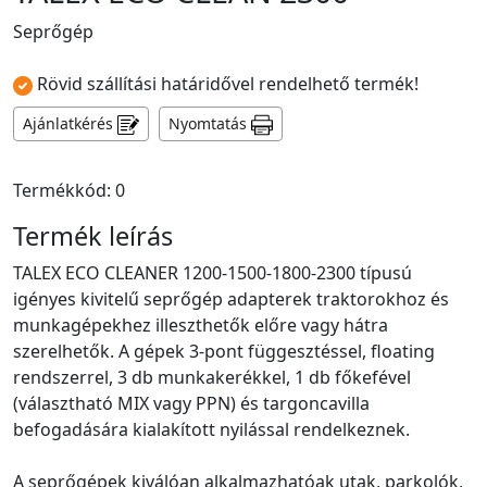
Seprőgép
Rövid szállítási határidővel rendelhető termék!
Ajánlatkérés
Nyomtatás
Termékkód: 0
Termék leírás
TALEX ECO CLEANER 1200-1500-1800-2300 típusú
igényes kivitelű seprőgép adapterek traktorokhoz és
munkagépekhez illeszthetők előre vagy hátra
szerelhetők. A gépek 3-pont függesztéssel, floating
rendszerrel, 3 db munkakerékkel, 1 db főkefével
(választható MIX vagy PPN) és targoncavilla
befogadására kialakított nyilással rendelkeznek.
A seprőgépek kiválóan alkalmazhatóak utak, parkolók,