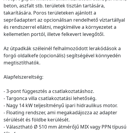
beton, aszfalt stb. területek tisztán tartására,
takarítására. Poros területeken ajánlott a
seprőadaptert az opcionálisan rendelhető víztartállyal
és rendszerrel ellátni, megkímélve a környezetet a
kellemetlen portól, illetve felkevert levegőtől.
Az útpadkák széleinél felhalmozódott lerakódások a
forgó oldalkefe (opcionális) segítségével könnyedén
megtisztíthatók.
Alapfelszereltség:
- 3-pont függesztés a csatlakoztatáshoz.
- Targonca villa csatlakoztatási lehetőség.
- Nagy 14 kW teljesítményű ipari hidraulikus motor.
- Floating rendszer, ami megakadájozza az adapter
sérülését és földbe kerülését.
- Választható Ø 510 mm átmérőjű MIX vagy PPN típusú