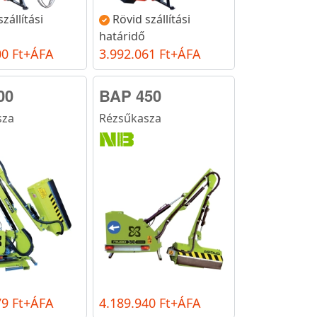
zállítási
Rövid szállítási
határidő
00 Ft+ÁFA
3.992.061 Ft+ÁFA
00
BAP 450
sza
Rézsűkasza
79 Ft+ÁFA
4.189.940 Ft+ÁFA