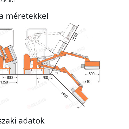
zására.
a méretekkel
zaki adatok