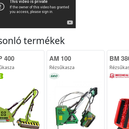
sonló termékek
 400
AM 100
BM 38
űkasza
Rézsűkasza
Rézsűka