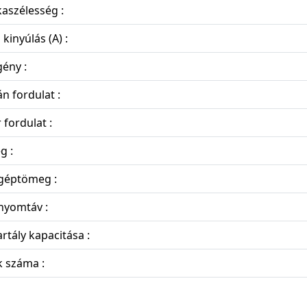
aszélesség :
 kinyúlás (A) :
ény :
n fordulat :
 fordulat :
g :
 géptömeg :
nyomtáv :
artály kapacitása :
 száma :