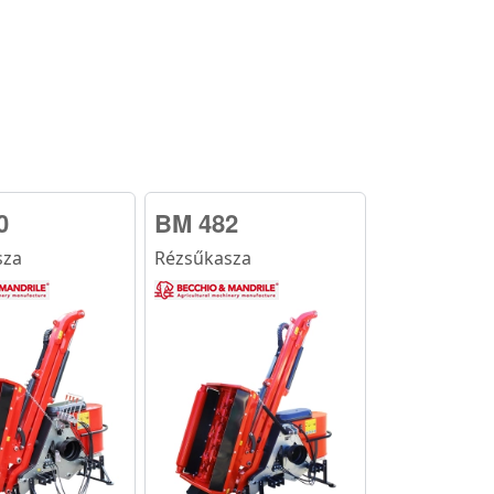
0
BM 482
sza
Rézsűkasza