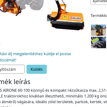
Ajánlatk
Termékk
lítási díj megjelenítéshez küldje el postai
tószámát!
Küldés
mék leírás
 AIRONE 60-100 könnyű és kompakt rézsűkasza max. 2,51-2
LE traktorokhoz kiválóan illeszthető, minimális 1.200 kg öns
átmérő) vágására, ideális zöld területek, parkok, kertek, 