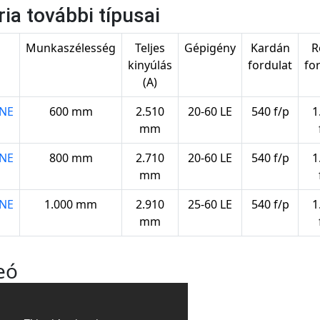
ria további típusai
s
Munkaszélesség
Teljes
Gépigény
Kardán
R
kinyúlás
fordulat
fo
(A)
NE
600 mm
2.510
20-60 LE
540 f/p
1
mm
NE
800 mm
2.710
20-60 LE
540 f/p
1
mm
NE
1.000 mm
2.910
25-60 LE
540 f/p
1
mm
eó