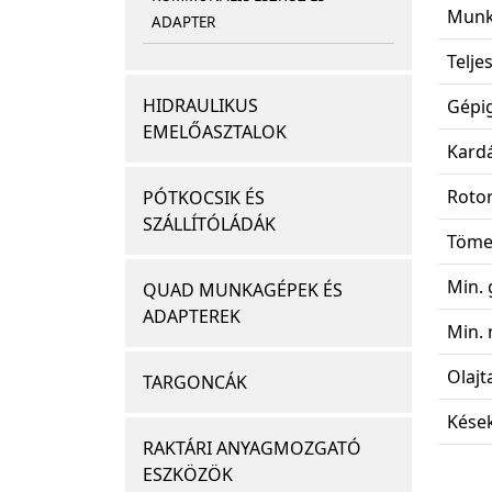
Munk
ADAPTER
Teljes
HIDRAULIKUS
Gépig
EMELŐASZTALOK
Kardá
Rotor
PÓTKOCSIK ÉS
SZÁLLÍTÓLÁDÁK
Töme
Min.
QUAD MUNKAGÉPEK ÉS
ADAPTEREK
Min. 
Olajt
TARGONCÁK
Kések
RAKTÁRI ANYAGMOZGATÓ
ESZKÖZÖK