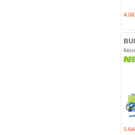
4.08
BUL
Rézs
5.64