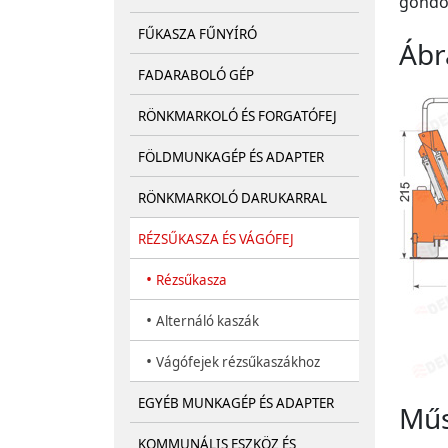
gondo
FŰKASZA FŰNYÍRÓ
Ábr
FADARABOLÓ GÉP
RÖNKMARKOLÓ ÉS FORGATÓFEJ
FÖLDMUNKAGÉP ÉS ADAPTER
RÖNKMARKOLÓ DARUKARRAL
RÉZSŰKASZA ÉS VÁGÓFEJ
•
Rézsűkasza
•
Alternáló kaszák
•
Vágófejek rézsűkaszákhoz
EGYÉB MUNKAGÉP ÉS ADAPTER
Műs
KOMMUNÁLIS ESZKÖZ ÉS