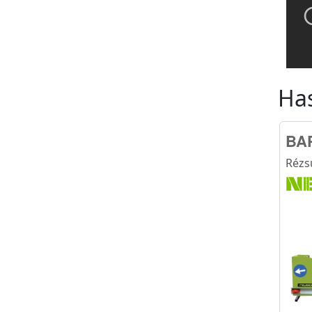
Ha
BAP
Rézs