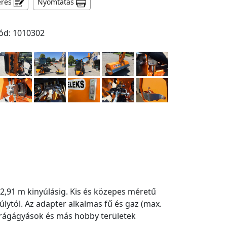
érés
Nyomtatás
ód: 1010302
,91 m kinyúlásig. Kis és közepes méretű
úlytól. Az adapter alkalmas fű és gaz (max.
virágágyások és más hobby területek