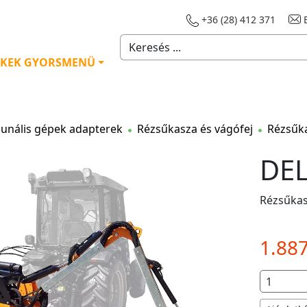
+36 (28) 412 371
E
KEK GYORSMENÜ
nális gépek adapterek
Rézsűkasza és vágófej
Rézsűk
DEL
Rézsűka
1.88