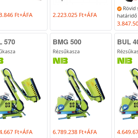
Rövid s
3.846 Ft+ÁFA
2.223.025 Ft+ÁFA
határidő
3.847.5
 570
BMG 500
BUL 4
űkasza
Rézsűkasza
Rézsűka
4.667 Ft+ÁFA
6.789.238 Ft+ÁFA
4.649.6