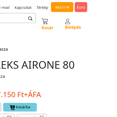
Akció %
Euro
-mail
Kapcsolat
Térkép
Belépés
Kosár
asza
EKS AIRONE 80
sza
7.150 Ft+ÁFA
Kosárba