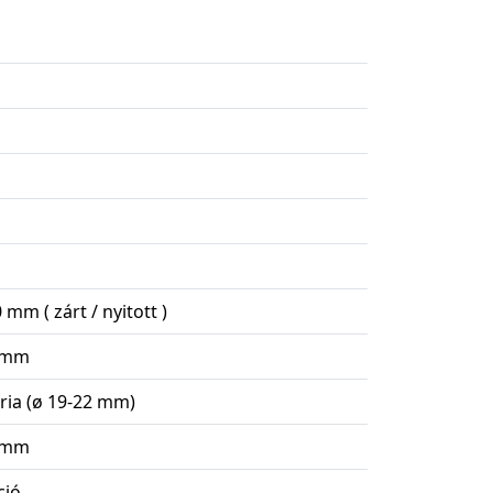
 mm ( zárt / nyitott )
 mm
ória (ø 19-22 mm)
 mm
ció