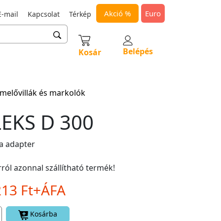
Akció %
Euro
-mail
Kapcsolat
Térkép
Belépés
Kosár
melővillák és markolók
EKS D 300
la adapter
ról azonnal szállítható termék!
213 Ft+ÁFA
Kosárba