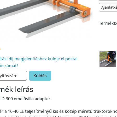
Ajánlatk
Termékk
lítási díj megjelenítéshez küldje el postai
tószámát!
Küldés
mék leírás
 D 300 emelővilla adapter.
éria 16-40 LE teljesítményű kis és közép méretű traktorokhoz