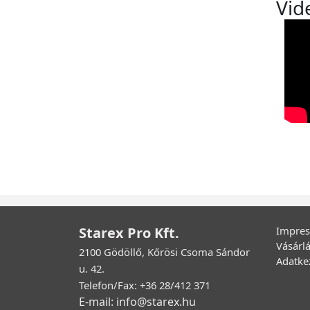
Vid
Starex Pro Kft.
Impre
Vásárlá
2100 Gödöllő, Kőrösi Csoma Sándor
Adatkez
u. 42.
Telefon/Fax: +36 28/412 371
E-mail: info@starex.hu