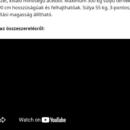
zet, kiváló minőségű acélból. Maximum 300 kg súlyú terhe
 90 cm hosszúságúak és felhajthatóak. Súlya 55 kg, 3-pontos
lítási magasság állítható.
az összeszerelésről: