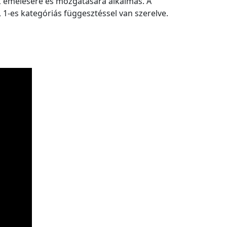
k emelésére és mozgatására alkalmas. A
, 1-es kategóriás függesztéssel van szerelve.