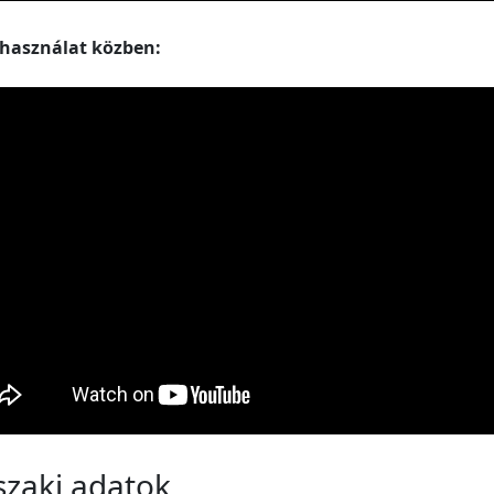
 használat közben:
zaki adatok