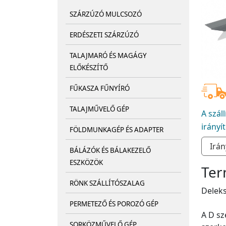
SZÁRZÚZÓ MULCSOZÓ
ERDÉSZETI SZÁRZÚZÓ
TALAJMARÓ ÉS MAGÁGY
ELŐKÉSZÍTŐ
FŰKASZA FŰNYÍRÓ
TALAJMŰVELŐ GÉP
A szál
irányí
FÖLDMUNKAGÉP ÉS ADAPTER
BÁLÁZÓK ÉS BÁLAKEZELŐ
ESZKÖZÖK
Ter
RÖNK SZÁLLÍTÓSZALAG
Deleks
PERMETEZŐ ÉS POROZÓ GÉP
A D sz
SORKÖZMŰVELŐ GÉP