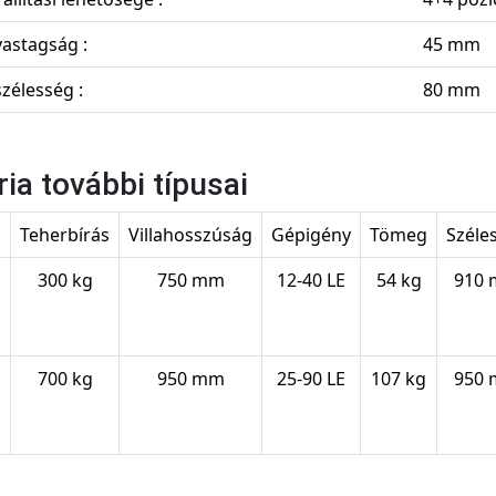
 vastagság :
45 mm
szélesség :
80 mm
ria további típusai
s
Teherbírás
Villahosszúság
Gépigény
Tömeg
Széle
300 kg
750 mm
12-40 LE
54 kg
910
700 kg
950 mm
25-90 LE
107 kg
950