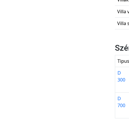
Villa
Villa 
Szé
Tipu
D
300
D
700