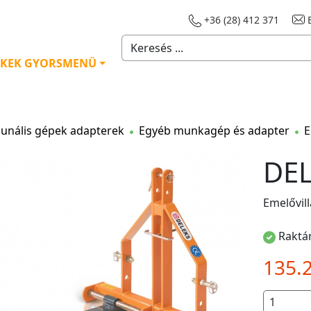
+36 (28) 412 371
E
KEK GYORSMENÜ
nális gépek adapterek
Egyéb munkagép és adapter
E
DEL
Emelővil
Raktár
135.