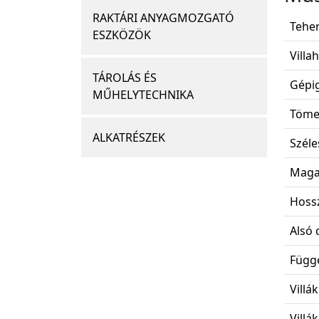
RAKTÁRI ANYAGMOZGATÓ
Teher
ESZKÖZÖK
Villa
TÁROLÁS ÉS
Gépig
MŰHELYTECHNIKA
Töme
ALKATRÉSZEK
Széle
Maga
Hoss
Alsó 
Függe
Villá
Villák