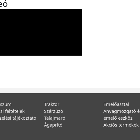
eó
sszum
Traktor
Emelőasztal
si feltételek
Szárzúzó
Anyagmozgató é
elési tájékoztató
Talajmaró
emelő eszköz
Ágaprító
Akciós termékek