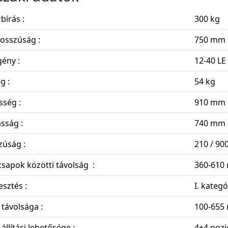
bírás :
300 kg
hosszúság :
750 mm
ény :
12-40 LE
g :
54 kg
sség :
910 mm
sság :
740 mm
zúság :
210 / 900
csapok közötti távolság :
360-610
sztés :
I. kateg
k távolsága :
100-655
 állítási lehetősége :
4+4 pozi