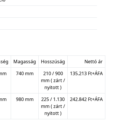
sség
Magasság
Hosszúság
Nettó ár
 mm
740 mm
210 / 900
135.213 Ft+ÁFA
mm ( zárt /
nyitott )
 mm
980 mm
225 / 1.130
242.842 Ft+ÁFA
mm ( zárt /
nyitott )