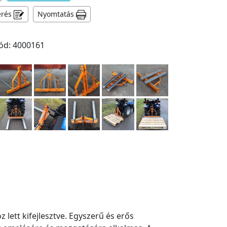
érés
Nyomtatás
ód: 4000161
 lett kifejlesztve. Egyszerű és erős