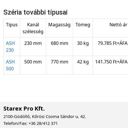
Széria további típusai
Tipus
Kanál
Magasság
Tömeg
Nettó ár
szélesség
ASH
230 mm
680 mm
30 kg
79.785 Ft+ÁFA
230
ASH
500 mm
770 mm
42 kg
141.750 Ft+ÁFA
500
Starex Pro Kft.
2100-Gödöllő, Kőrösi Csoma Sándor u. 42.
Telefon/Fax: +36 28/412 371