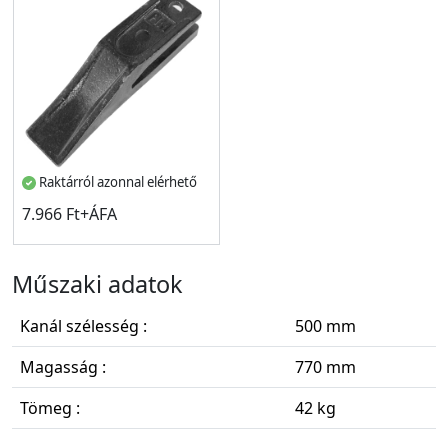
Raktárról azonnal elérhető
7.966 Ft+ÁFA
Műszaki adatok
Kanál szélesség :
500 mm
Magasság :
770 mm
Tömeg :
42 kg