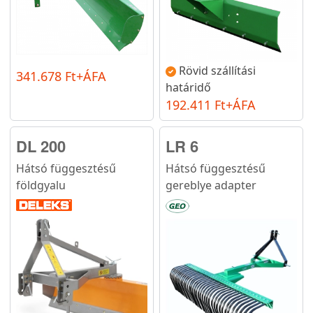
Rövid szállítási
341.678 Ft+ÁFA
határidő
192.411 Ft+ÁFA
DL 200
LR 6
Hátsó függesztésű
Hátsó függesztésű
földgyalu
gereblye adapter