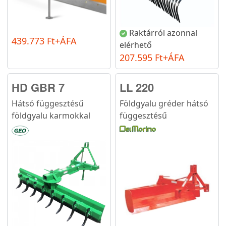
Raktárról azonnal
439.773 Ft+ÁFA
elérhető
207.595 Ft+ÁFA
HD GBR 7
LL 220
Hátsó függesztésű
Földgyalu gréder hátsó
földgyalu karmokkal
függesztésű