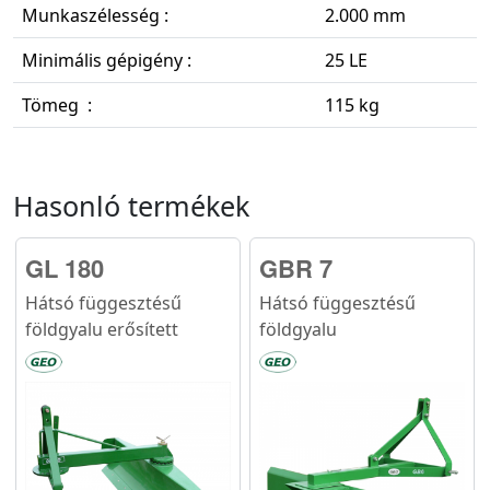
Munkaszélesség :
2.000 mm
Minimális gépigény :
25 LE
Tömeg :
115 kg
Hasonló termékek
GL 180
GBR 7
Hátsó függesztésű
Hátsó függesztésű
földgyalu erősített
földgyalu