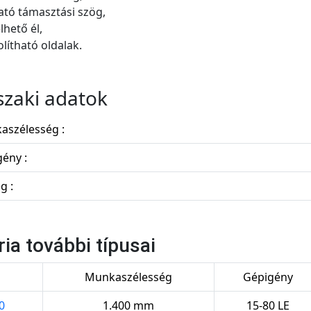
tható támasztási szög,
lhető él,
olítható oldalak.
zaki adatok
aszélesség :
ény :
g :
ria további típusai
s
Munkaszélesség
Gépigény
0
1.400 mm
15-80 LE