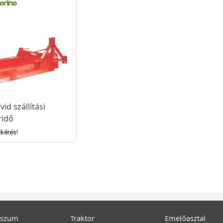
vid szállítási
ridő
tkérés!
sszum
Traktor
Emelőasztal