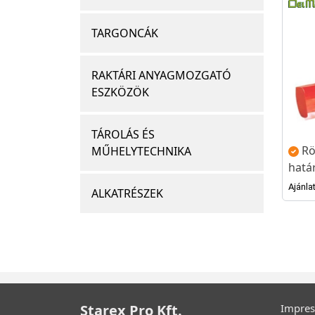
TARGONCÁK
RAKTÁRI ANYAGMOZGATÓ
ESZKÖZÖK
TÁROLÁS ÉS
Rö
MŰHELYTECHNIKA
hatá
Ajánla
ALKATRÉSZEK
Starex Pro Kft.
Impre