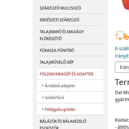
SZÁRZÚZÓ MULCSOZÓ
ERDÉSZETI SZÁRZÚZÓ
TALAJMARÓ ÉS MAGÁGY
ELŐKÉSZÍTŐ
A szál
FŰKASZA FŰNYÍRÓ
irányí
TALAJMŰVELŐ GÉP
FÖLDMUNKAGÉP ÉS ADAPTER
Ter
•
Árokásó adapter
Del Mo
•
Gödörfúró
gyárt
•
Földgyalu gréder
Kivitel:
BÁLÁZÓK ÉS BÁLAKEZELŐ
- állí
ESZKÖZÖK