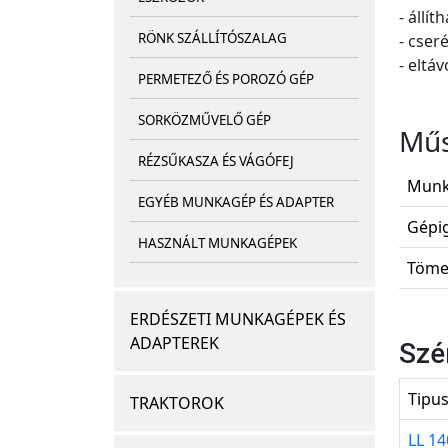
- állí
RÖNK SZÁLLÍTÓSZALAG
- cseré
- eltáv
PERMETEZŐ ÉS POROZÓ GÉP
SORKÖZMŰVELŐ GÉP
Műs
RÉZSŰKASZA ÉS VÁGÓFEJ
Munk
EGYÉB MUNKAGÉP ÉS ADAPTER
Gépig
HASZNÁLT MUNKAGÉPEK
Töme
ERDÉSZETI MUNKAGÉPEK ÉS
ADAPTEREK
Szé
Tipu
TRAKTOROK
LL 14