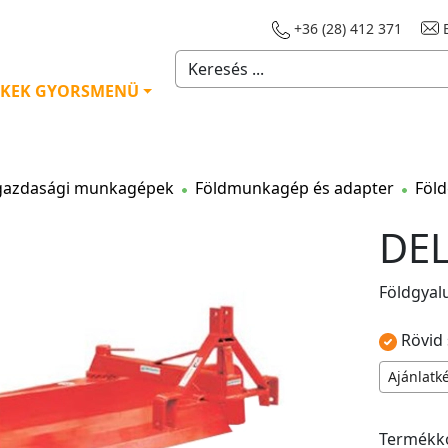
+36 (28) 412 371
E
KEK GYORSMENÜ
azdasági munkagépek
Földmunkagép és adapter
Föld
DEL
Földgyal
Rövid 
Ajánlatk
Termékk