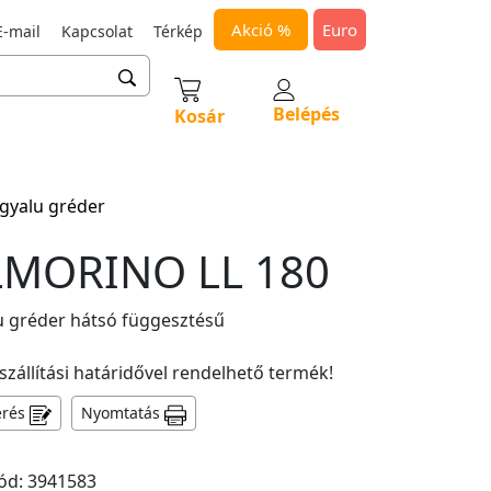
Akció %
Euro
-mail
Kapcsolat
Térkép
Belépés
Kosár
gyalu gréder
MORINO LL 180
u gréder hátsó függesztésű
szállítási határidővel rendelhető termék!
érés
Nyomtatás
ód: 3941583