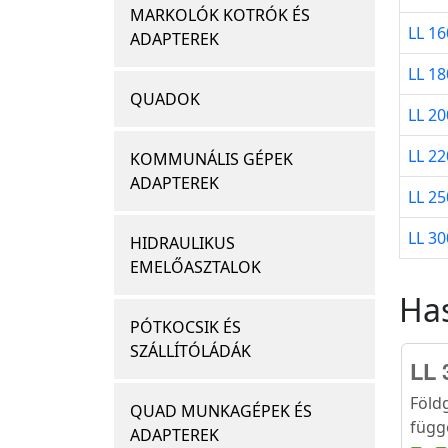
MARKOLÓK KOTRÓK ÉS
LL 16
ADAPTEREK
LL 18
QUADOK
LL 20
LL 22
KOMMUNÁLIS GÉPEK
ADAPTEREK
LL 25
LL 30
HIDRAULIKUS
EMELŐASZTALOK
Ha
PÓTKOCSIK ÉS
SZÁLLÍTÓLÁDÁK
LL 
Föld
QUAD MUNKAGÉPEK ÉS
függ
ADAPTEREK