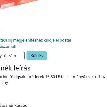
lítási díj megjelenítéshez küldje el postai
tószámát!
Küldés
mék leírás
rino földgyalu gréderek 15-80 LE teljesítményű traktorhoz
mány.
tható munkaszög,