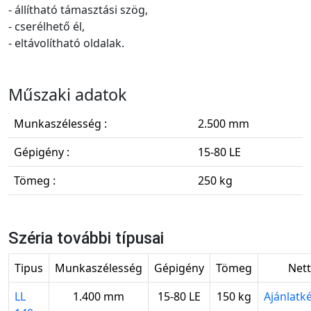
- állítható támasztási szög,
- cserélhető él,
- eltávolítható oldalak.
Műszaki adatok
Munkaszélesség :
2.500 mm
Gépigény :
15-80 LE
Tömeg :
250 kg
Széria további típusai
Tipus
Munkaszélesség
Gépigény
Tömeg
Nett
LL
1.400 mm
15-80 LE
150 kg
Ajánlatké