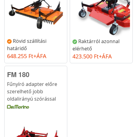
Rövid szállítási
Raktárról azonnal
határidő
elérhető
648.255 Ft+ÁFA
423.500 Ft+ÁFA
FM 180
Fűnyíró adapter előre
szerelhető jobb
oldalirányú szórással