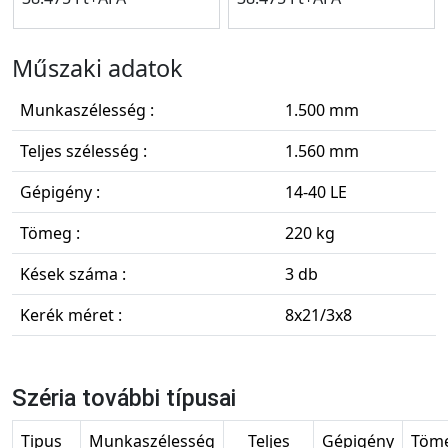
Műszaki adatok
Munkaszélesség :
1.500 mm
Teljes szélesség :
1.560 mm
Gépigény :
14-40 LE
Tömeg :
220 kg
Kések száma :
3 db
Kerék méret :
8x21/3x8
Széria további típusai
Tipus
Munkaszélesség
Teljes
Gépigény
Töm