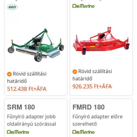
Rövid szállítási
Rövid szállítási
határidő
határidő
926.235 Ft+ÁFA
512.438 Ft+ÁFA
SRM 180
FMRD 180
Fűnyíró adapter jobb
Fűnyíró adapter előre
oldalirányú szórással
szerelhető