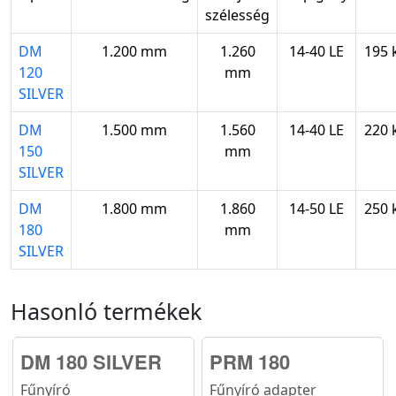
szélesség
DM
1.200 mm
1.260
14-40 LE
195 
120
mm
SILVER
DM
1.500 mm
1.560
14-40 LE
220 
150
mm
SILVER
DM
1.800 mm
1.860
14-50 LE
250 
180
mm
SILVER
Hasonló termékek
DM 180 SILVER
PRM 180
Fűnyíró
Fűnyíró adapter