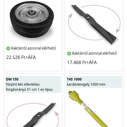
Raktárról azonnal elérhető
Raktárról azonnal elérhető
22.526 Ft+ÁFA
17.468 Ft+ÁFA
DM 150
T4S 1000
fűnyíró kés ellentétes
kardántengely 1000 mm
forgásirányú 51 cm 1-es típus