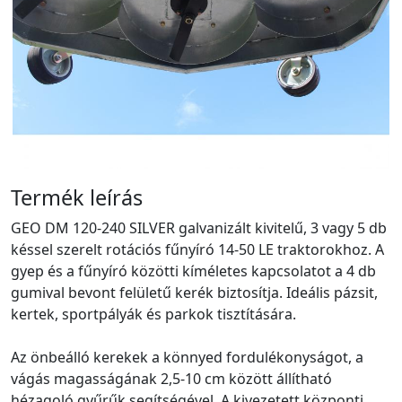
Termék leírás
GEO DM 120-240 SILVER galvanizált kivitelű, 3 vagy 5 db
késsel szerelt rotációs fűnyíró 14-50 LE traktorokhoz. A
gyep és a fűnyíró közötti kíméletes kapcsolatot a 4 db
gumival bevont felületű kerék biztosítja. Ideális pázsit,
kertek, sportpályák és parkok tisztítására.
Az önbeálló kerekek a könnyed fordulékonyságot, a
vágás magasságának 2,5-10 cm között állítható
hézagoló gyűrűk segítségével. A kivezetett központi