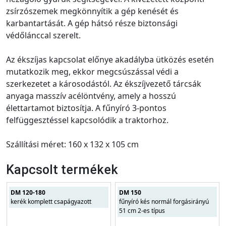
zsírzószemek megkönnyítik a gép kenését és
karbantartását. A gép hátsó része biztonsági
védőlánccal szerelt.
Az ékszíjas kapcsolat előnye akadályba ütközés esetén
mutatkozik meg, ekkor megcsúszással védi a
szerkezetet a károsodástól. Az ékszíjvezető tárcsák
anyaga masszív acélöntvény, amely a hosszú
élettartamot biztosítja. A fűnyíró 3-pontos
felfüggesztéssel kapcsolódik a traktorhoz.
Szállítási méret: 160 x 132 x 105 cm
Kapcsolt termékek
DM 120-180
DM 150
kerék komplett csapágyazott
fűnyíró kés normál forgásirányú
51 cm 2-es típus