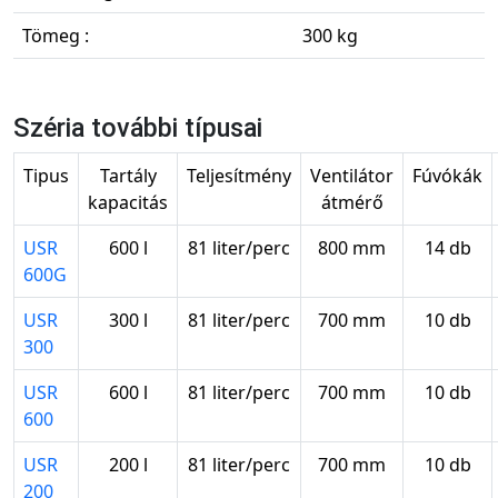
Tömeg :
300 kg
Széria további típusai
Tipus
Tartály
Teljesítmény
Ventilátor
Fúvókák
kapacitás
átmérő
USR
600 l
81 liter/perc
800 mm
14 db
600G
USR
300 l
81 liter/perc
700 mm
10 db
300
USR
600 l
81 liter/perc
700 mm
10 db
600
USR
200 l
81 liter/perc
700 mm
10 db
200