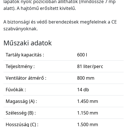
lapátok nyolc pozícióban állíthatók (mindössze 7 mp
alatt). A hajtómű erősített kivitelű.
A biztonsági és védő berendezések megfelelnek a CE
szabványoknak.
Műszaki adatok
Tartály kapacitás :
600 l
Teljesítmény :
81 liter/perc
Ventilátor átmérő :
800 mm
Fúvókák :
14 db
Magasság (A) :
1.450 mm
Szélesség (B) :
1.150 mm
Hosszúság (C) :
1.500 mm