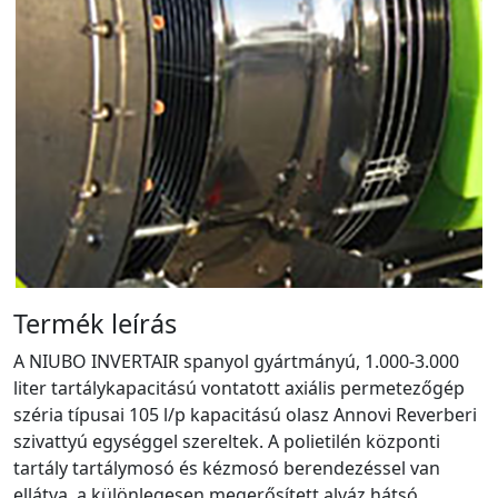
Termék leírás
A NIUBO INVERTAIR spanyol gyártmányú, 1.000-3.000
liter tartálykapacitású vontatott axiális permetezőgép
széria típusai 105 l/p kapacitású olasz Annovi Reverberi
szivattyú egységgel szereltek. A polietilén központi
tartály tartálymosó és kézmosó berendezéssel van
ellátva, a különlegesen megerősített alváz hátsó