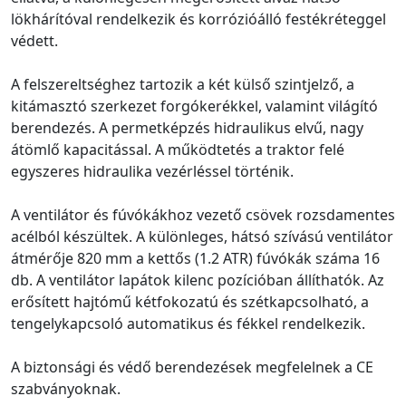
lökhárítóval rendelkezik és korrózióálló festékréteggel
védett.
A felszereltséghez tartozik a két külső szintjelző, a
kitámasztó szerkezet forgókerékkel, valamint világító
berendezés. A permetképzés hidraulikus elvű, nagy
átömlő kapacitással. A működtetés a traktor felé
egyszeres hidraulika vezérléssel történik.
A ventilátor és fúvókákhoz vezető csövek rozsdamentes
acélból készültek. A különleges, hátsó szívású ventilátor
átmérője 820 mm a kettős (1.2 ATR) fúvókák száma 16
db. A ventilátor lapátok kilenc pozícióban állíthatók. Az
erősített hajtómű kétfokozatú és szétkapcsolható, a
tengelykapcsoló automatikus és fékkel rendelkezik.
A biztonsági és védő berendezések megfelelnek a CE
szabványoknak.