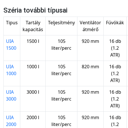
Széria további típusai
Tipus
Tartály
Teljesítmény
Ventilátor
Fúvókák
kapacitás
átmérő
UIA
1500 l
105
920 mm
16 db
1500
liter/perc
(1.2
ATR)
UIA
1000 l
105
820 mm
16 db
1000
liter/perc
(1.2
ATR)
UIA
3000 l
105
920 mm
16 db
3000
liter/perc
(1.2
ATR)
UIA
2000 l
105
920 mm
16 db
2000
liter/perc
(1.2