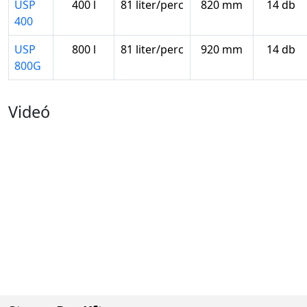
USP
400 l
81 liter/perc
820 mm
14 db
400
USP
800 l
81 liter/perc
920 mm
14 db
800G
Videó