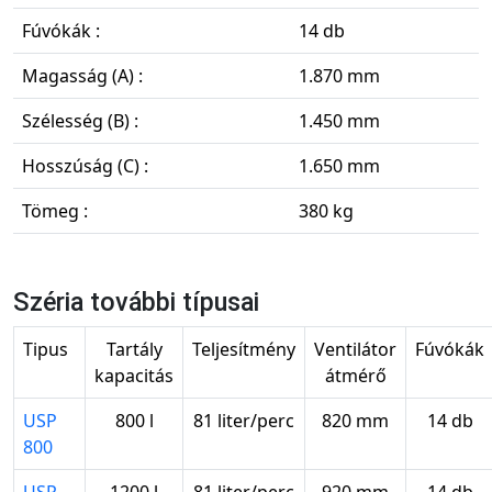
Fúvókák :
14 db
Magasság (A) :
1.870 mm
Szélesség (B) :
1.450 mm
Hosszúság (C) :
1.650 mm
Tömeg :
380 kg
Széria további típusai
Tipus
Tartály
Teljesítmény
Ventilátor
Fúvókák
kapacitás
átmérő
USP
800 l
81 liter/perc
820 mm
14 db
800