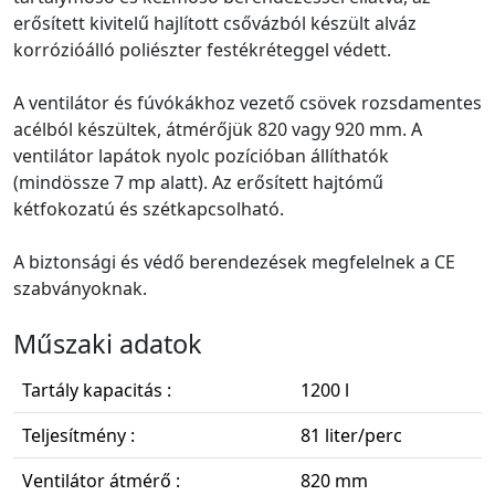
erősített kivitelű hajlított csővázból készült alváz
korrózióálló poliészter festékréteggel védett.
A ventilátor és fúvókákhoz vezető csövek rozsdamentes
acélból készültek, átmérőjük 820 vagy 920 mm. A
ventilátor lapátok nyolc pozícióban állíthatók
(mindössze 7 mp alatt). Az erősített hajtómű
kétfokozatú és szétkapcsolható.
A biztonsági és védő berendezések megfelelnek a CE
szabványoknak.
Műszaki adatok
Tartály kapacitás :
1200 l
Teljesítmény :
81 liter/perc
Ventilátor átmérő :
820 mm