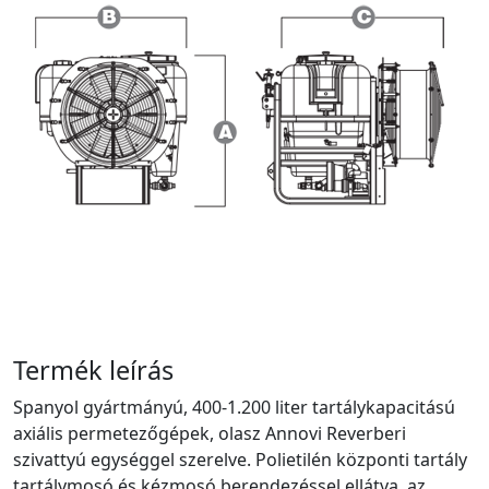
Termék leírás
Spanyol gyártmányú, 400-1.200 liter tartálykapacitású
axiális permetezőgépek, olasz Annovi Reverberi
szivattyú egységgel szerelve. Polietilén központi tartály
tartálymosó és kézmosó berendezéssel ellátva, az