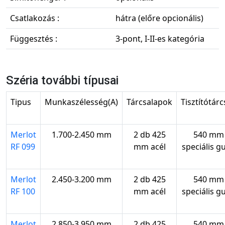
Csatlakozás :
hátra (előre opcionális)
Függesztés :
3-pont, I-II-es kategória
Széria további típusai
Tipus
Munkaszélesség(A)
Tárcsalapok
Tisztítótár
Merlot
1.700-2.450 mm
2 db 425
540 mm
RF 099
mm acél
speciális g
Merlot
2.450-3.200 mm
2 db 425
540 mm
RF 100
mm acél
speciális g
Merlot
2.850-3.950 mm
2 db 425
540 mm