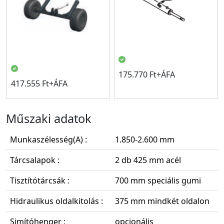
175.770 Ft+ÁFA
417.555 Ft+ÁFA
Műszaki adatok
Munkaszélesség(A) :
1.850-2.600 mm
Tárcsalapok :
2 db 425 mm acél
Tisztítótárcsák :
700 mm speciális gumi
Hidraulikus oldalkitolás :
375 mm mindkét oldalon
Simítóhenger :
opcionális