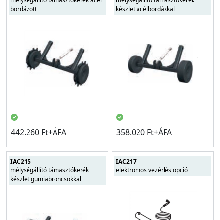
mélységállító támasztókerék acél
mélységállító támasztókerék
bordázott
készlet acélbordákkal
442.260 Ft+ÁFA
358.020 Ft+ÁFA
IAC215
IAC217
mélységállító támasztókerék
elektromos vezérlés opció
készlet gumiabroncsokkal