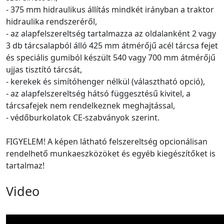
- 375 mm hidraulikus állítás mindkét irányban a traktor
hidraulika rendszeréről,
- az alapfelszereltség tartalmazza az oldalanként 2 vagy
3 db tárcsalapból álló 425 mm átmérőjű acél tárcsa fejet
és speciális gumiból készült 540 vagy 700 mm átmérőjű
ujjas tisztító tárcsát,
- kerekek és simítóhenger nélkül (választható opció),
- az alapfelszereltség hátsó függesztésű kivitel, a
tárcsafejek nem rendelkeznek meghajtással,
- védőburkolatok CE-szabványok szerint.
FIGYELEM! A képen látható felszereltség opcionálisan
rendelhető munkaeszközöket és egyéb kiegészítőket is
tartalmaz!
Video