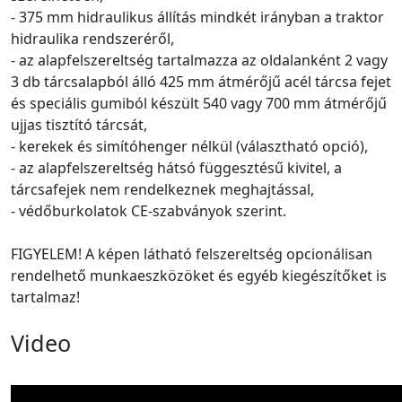
- 375 mm hidraulikus állítás mindkét irányban a traktor
hidraulika rendszeréről,
- az alapfelszereltség tartalmazza az oldalanként 2 vagy
3 db tárcsalapból álló 425 mm átmérőjű acél tárcsa fejet
és speciális gumiból készült 540 vagy 700 mm átmérőjű
ujjas tisztító tárcsát,
- kerekek és simítóhenger nélkül (választható opció),
- az alapfelszereltség hátsó függesztésű kivitel, a
tárcsafejek nem rendelkeznek meghajtással,
- védőburkolatok CE-szabványok szerint.
FIGYELEM! A képen látható felszereltség opcionálisan
rendelhető munkaeszközöket és egyéb kiegészítőket is
tartalmaz!
Video