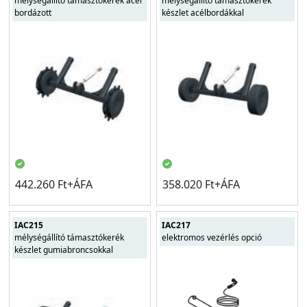
mélységállító támasztókerék acél
mélységállító támasztókerék
bordázott
készlet acélbordákkal
442.260 Ft+ÁFA
358.020 Ft+ÁFA
IAC215
IAC217
mélységállító támasztókerék
elektromos vezérlés opció
készlet gumiabroncsokkal