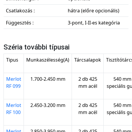
Csatlakozás :
hátra (előre opcionális)
Függesztés :
3-pont, I-II-es kategória
Széria további típusai
Tipus
Munkaszélesség(A)
Tárcsalapok
Tisztítótár
Merlot
1.700-2.450 mm
2 db 425
540 mm
RF 099
mm acél
speciális g
Merlot
2.450-3.200 mm
2 db 425
540 mm
RF 100
mm acél
speciális g
Merlot
2.850-3.950 mm
2 db 425
540 mm