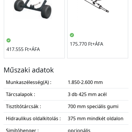
175.770 Ft+ÁFA
417.555 Ft+ÁFA
Műszaki adatok
Munkaszélesség(A) :
1.850-2.600 mm
Tárcsalapok :
3 db 425 mm acél
Tisztítótárcsák :
700 mm speciális gumi
Hidraulikus oldalkitolás :
375 mm mindkét oldalon
Simítóhenger :
opcionális