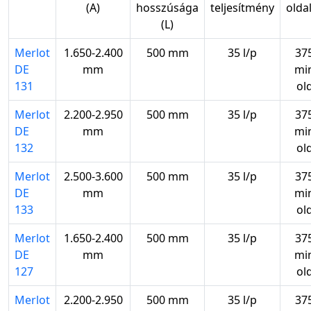
(A)
hosszúsága
teljesítmény
olda
(L)
Merlot
1.650-2.400
500 mm
35 l/p
37
DE
mm
mi
131
ol
Merlot
2.200-2.950
500 mm
35 l/p
37
DE
mm
mi
132
ol
Merlot
2.500-3.600
500 mm
35 l/p
37
DE
mm
mi
133
ol
Merlot
1.650-2.400
500 mm
35 l/p
37
DE
mm
mi
127
ol
Merlot
2.200-2.950
500 mm
35 l/p
37