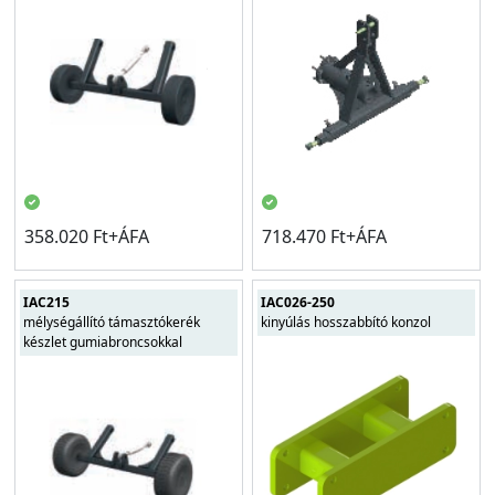
358.020 Ft+ÁFA
718.470 Ft+ÁFA
IAC215
IAC026-250
mélységállító támasztókerék
kinyúlás hosszabbító konzol
készlet gumiabroncsokkal