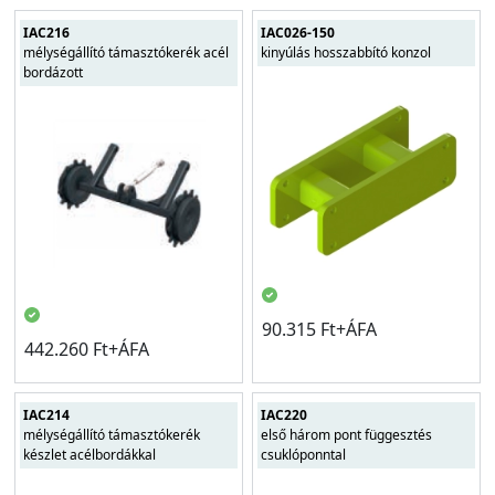
IAC216
IAC026-150
mélységállító támasztókerék acél
kinyúlás hosszabbító konzol
bordázott
90.315 Ft+ÁFA
442.260 Ft+ÁFA
IAC214
IAC220
mélységállító támasztókerék
első három pont függesztés
készlet acélbordákkal
csuklóponntal