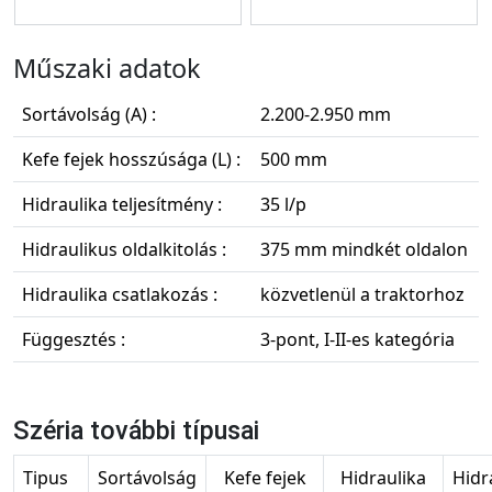
Műszaki adatok
Sortávolság (A) :
2.200-2.950 mm
Kefe fejek hosszúsága (L) :
500 mm
Hidraulika teljesítmény :
35 l/p
Hidraulikus oldalkitolás :
375 mm mindkét oldalon
Hidraulika csatlakozás :
közvetlenül a traktorhoz
Függesztés :
3-pont, I-II-es kategória
Széria további típusai
Tipus
Sortávolság
Kefe fejek
Hidraulika
Hidr