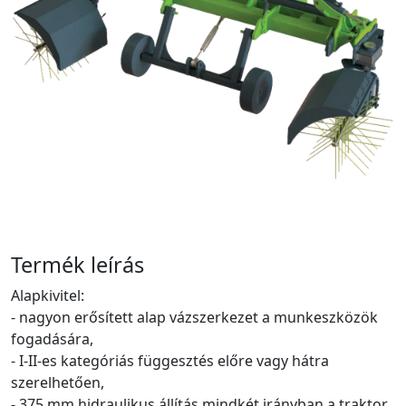
Termék leírás
Alapkivitel:
- nagyon erősített alap vázszerkezet a munkeszközök
fogadására,
- I-II-es kategóriás függesztés előre vagy hátra
szerelhetően,
- 375 mm hidraulikus állítás mindkét irányban a traktor