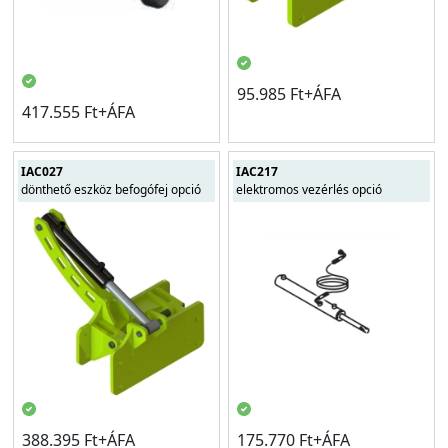
95.985 Ft+ÁFA
417.555 Ft+ÁFA
IAC027
IAC217
dönthető eszköz befogófej opció
elektromos vezérlés opció
388.395 Ft+ÁFA
175.770 Ft+ÁFA