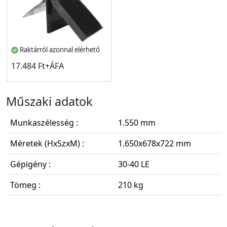
Raktárról azonnal elérhető
17.484 Ft+ÁFA
Műszaki adatok
Munkaszélesség :
1.550 mm
Méretek (HxSzxM) :
1.650x678x722 mm
Gépigény :
30-40 LE
Tömeg :
210 kg