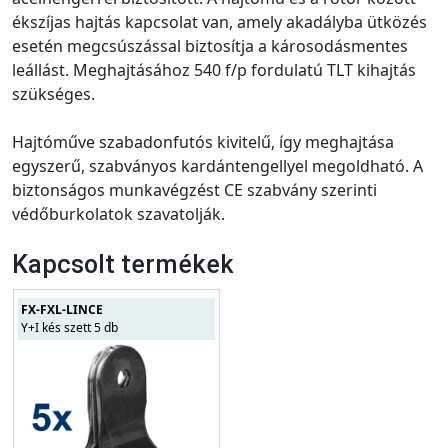
ékszíjas hajtás kapcsolat van, amely akadályba ütközés
esetén megcsúszással biztosítja a károsodásmentes
leállást. Meghajtásához 540 f/p fordulatú TLT kihajtás
szükséges.
Hajtóműve szabadonfutós kivitelű, így meghajtása
egyszerű, szabványos kardántengellyel megoldható. A
biztonságos munkavégzést CE szabvány szerinti
védőburkolatok szavatolják.
Kapcsolt termékek
FX-FXL-LINCE
Y+I kés szett 5 db