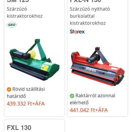
Szárzúzó
Szárzúzó nyitható
kistraktorokhoz
burkolattal
kistraktorokhoz
Rövid szállítási
Raktárról azonnal
határidő
elérhető
439.332 Ft+ÁFA
441.042 Ft+ÁFA
FXL 130