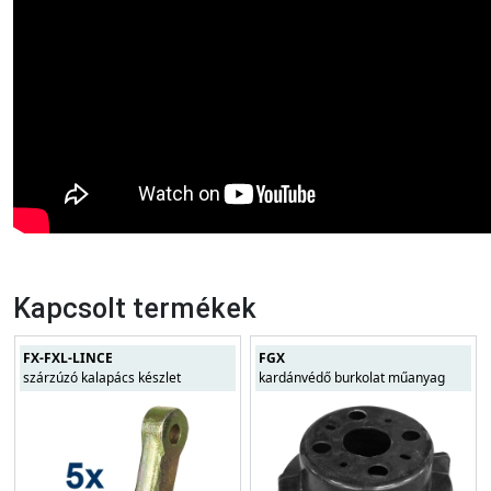
Kapcsolt termékek
FX-FXL-LINCE
FGX
szárzúzó kalapács készlet
kardánvédő burkolat műanyag