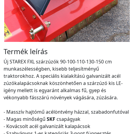
Termék leírás
Új STAREX FXL szárzúzók 90-100-110-130-150 cm
munkaszélességben, kisebb teljesítményű
traktorokhoz. A speciális kialakítású galvanizált acél
zúzókalapácsoknak köszönhetően a szárzúzó kis LE-
igény mellett is egyaránt alkalmas fű, gyep és
vékonyabb fásszárú növények vágására, zúzására.
- Masszív hajtómű acélöntvény házzal, szabadonfutóval
- Magas minőségű
SKF
csapágyak
- Kovácsolt acél galvanizált kalapácsok
- Szabványos 1-es kategóriás 3-pont függesztés