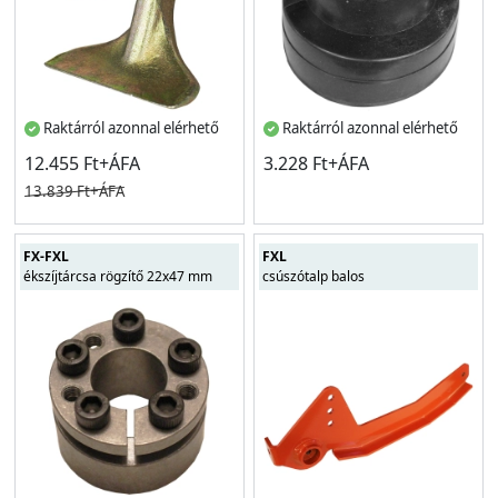
Raktárról azonnal elérhető
Raktárról azonnal elérhető
12.455 Ft+ÁFA
3.228 Ft+ÁFA
13.839 Ft+ÁFA
FX-FXL
FXL
ékszíjtárcsa rögzítő 22x47 mm
csúszótalp balos