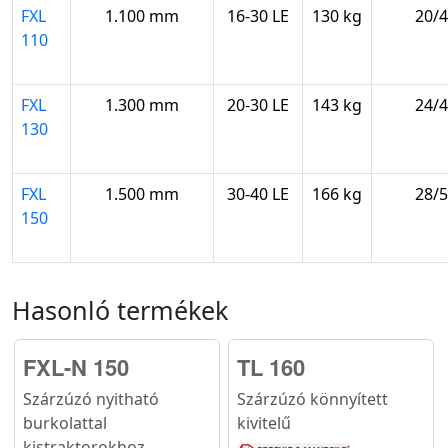
FXL
1.100 mm
16-30 LE
130 kg
20/4
110
FXL
1.300 mm
20-30 LE
143 kg
24/4
130
FXL
1.500 mm
30-40 LE
166 kg
28/5
150
Hasonló termékek
FXL-N 150
TL 160
Szárzúzó nyitható
Szárzúzó könnyített
burkolattal
kivitelű
kistraktorokhoz