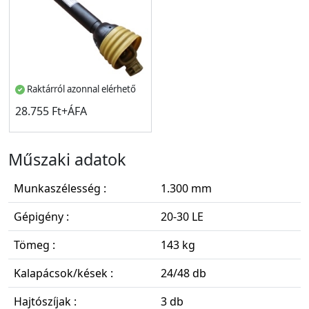
Raktárról azonnal elérhető
28.755 Ft+ÁFA
Műszaki adatok
Munkaszélesség :
1.300 mm
Gépigény :
20-30 LE
Tömeg :
143 kg
Kalapácsok/kések :
24/48 db
Hajtószíjak :
3 db