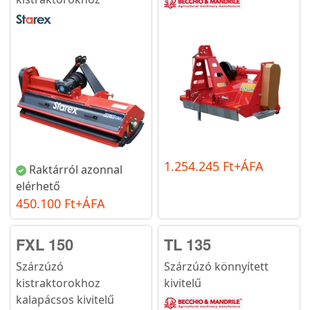
1.254.245 Ft+ÁFA
Raktárról azonnal
elérhető
450.100 Ft+ÁFA
FXL 150
TL 135
Szárzúzó
Szárzúzó könnyített
kistraktorokhoz
kivitelű
kalapácsos kivitelű