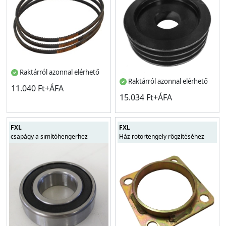
Raktárról azonnal elérhető
Raktárról azonnal elérhető
11.040 Ft+ÁFA
15.034 Ft+ÁFA
FXL
FXL
csapágy a simítóhengerhez
Ház rotortengely rögzítéséhez