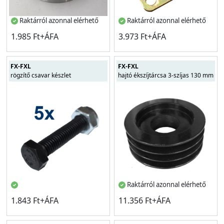
Raktárról azonnal elérhető
Raktárról azonnal elérhető
1.985 Ft+ÁFA
3.973 Ft+ÁFA
FX-FXL
FX-FXL
rögzítő csavar készlet
hajtó ékszíjtárcsa 3-szíjas 130 mm
Raktárról azonnal elérhető
1.843 Ft+ÁFA
11.356 Ft+ÁFA