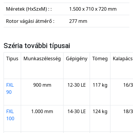
Méretek (HxSzxM) : :
1.500 x 710 x 720 mm
Rotor vágási átmérő :
277 mm
Széria további típusai
Tipus
Munkaszélesség
Gépigény
Tömeg
Kalapács
FXL
900 mm
12-30 LE
117 kg
16/3
90
FXL
1.000 mm
14-30 LE
124 kg
18/3
100