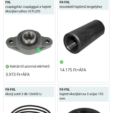
FXL
FX-FXL
csapágyház csapággyal a hajtott
összekötő hajtómű tengelyhez
ékszíjtárcsához UCFL205
Raktárról azonnal elérhető
14.175 Ft+ÁFA
3.973 Ft+ÁFA
FX-FXL
FX-FXL
ékszíj szett 3 db 13x930 Li
hajtott ékszíjtárcsa 3-szíjas 155
mm