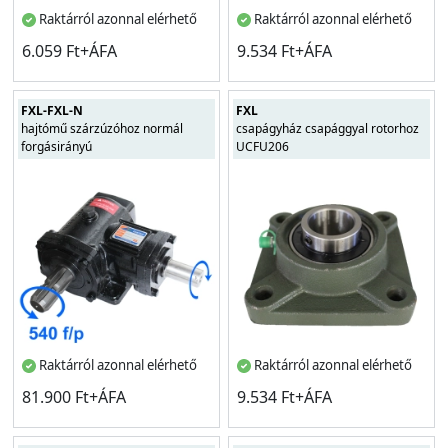
Raktárról azonnal elérhető
Raktárról azonnal elérhető
6.059 Ft+ÁFA
9.534 Ft+ÁFA
FXL-FXL-N
FXL
hajtómű szárzúzóhoz normál
csapágyház csapággyal rotorhoz
forgásirányú
UCFU206
Raktárról azonnal elérhető
Raktárról azonnal elérhető
81.900 Ft+ÁFA
9.534 Ft+ÁFA