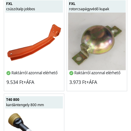
FXL
FXL
csúszótalp jobbos
rotorcsapágyvédő kupak
Raktárról azonnal elérhető
Raktárról azonnal elérhető
9.534 Ft+ÁFA
3.973 Ft+ÁFA
T40 800
kardántengely 800 mm