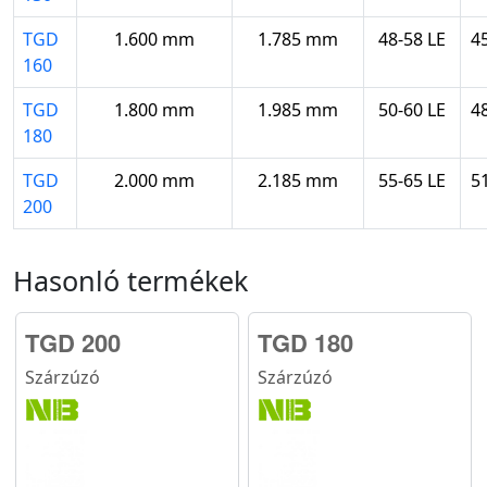
TGD
1.600 mm
1.785 mm
48-58 LE
4
160
TGD
1.800 mm
1.985 mm
50-60 LE
4
180
TGD
2.000 mm
2.185 mm
55-65 LE
5
200
Hasonló termékek
TGD 200
TGD 180
Szárzúzó
Szárzúzó