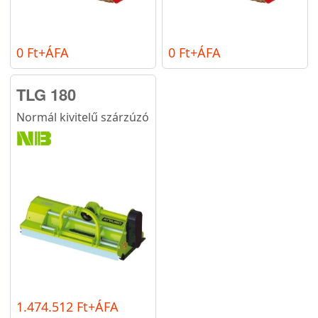
0 Ft+ÁFA
0 Ft+ÁFA
TLG 180
Normál kivitelű szárzúzó
1.474.512 Ft+ÁFA