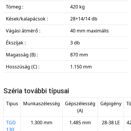
Tömeg :
420 kg
Kések/kalapácsok :
28+14/14 db
Vágási átmérő :
40 mm maximális
Ékszíjak :
3 db
Magasság (B) :
870 mm
Hosszúság (C) :
1.150 mm
Széria további típusai
Tipus
Munkaszélesség
Gépszélesség
Gépigény
T
(A)
TGD
1.300 mm
1.485 mm
28-38 LE
4
130