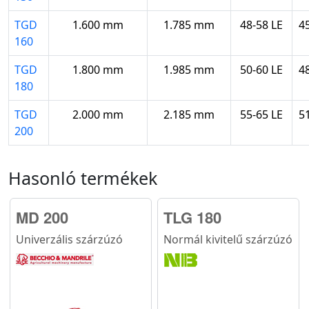
TGD
1.600 mm
1.785 mm
48-58 LE
4
160
TGD
1.800 mm
1.985 mm
50-60 LE
4
180
TGD
2.000 mm
2.185 mm
55-65 LE
5
200
Hasonló termékek
MD 200
TLG 180
Univerzális szárzúzó
Normál kivitelű szárzúzó