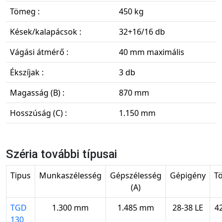
Tömeg :
450 kg
Kések/kalapácsok :
32+16/16 db
Vágási átmérő :
40 mm maximális
Ékszíjak :
3 db
Magasság (B) :
870 mm
Hosszúság (C) :
1.150 mm
Széria további típusai
Tipus
Munkaszélesség
Gépszélesség
Gépigény
T
(A)
TGD
1.300 mm
1.485 mm
28-38 LE
4
130