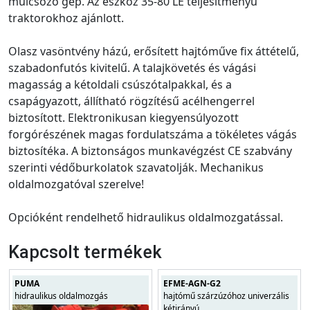
mulcsozó gép. Az eszköz 35-80 LE teljesítményű
traktorokhoz ajánlott.
Olasz vasöntvény házú, erősített hajtóműve fix áttételű,
szabadonfutós kivitelű. A talajkövetés és vágási
magasság a kétoldali csúszótalpakkal, és a
csapágyazott, állítható rögzítésű acélhengerrel
biztosított. Elektronikusan kiegyensúlyozott
forgórészének magas fordulatszáma a tökéletes vágás
biztosítéka. A biztonságos munkavégzést CE szabvány
szerinti védőburkolatok szavatolják. Mechanikus
oldalmozgatóval szerelve!
Opcióként rendelhető hidraulikus oldalmozgatással.
Kapcsolt termékek
PUMA
EFME-AGN-G2
hidraulikus oldalmozgás
hajtómű szárzúzóhoz univerzális
kétirányú