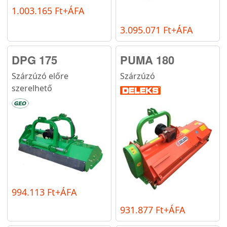
1.003.165 Ft+ÁFA
3.095.071 Ft+ÁFA
DPG 175
PUMA 180
Szárzúzó előre
Szárzúzó
szerelhető
994.113 Ft+ÁFA
931.877 Ft+ÁFA