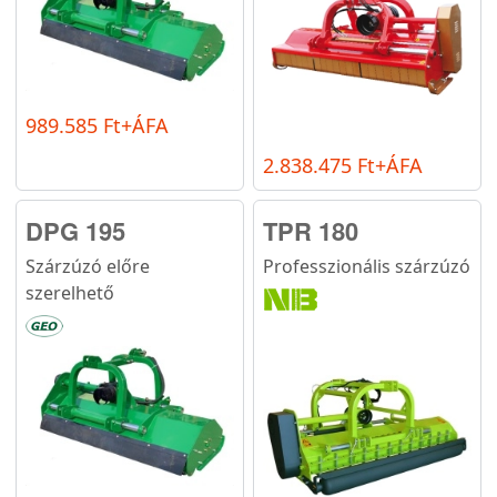
989.585 Ft+ÁFA
2.838.475 Ft+ÁFA
DPG 195
TPR 180
Szárzúzó előre
Professzionális szárzúzó
szerelhető