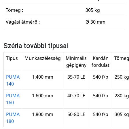
Tömeg :
305 kg
Vágási átmérő :
Ø 30 mm
Széria további típusai
Tipus
Munkaszélesség
Minimális
Kardán
Töme
gépigény
fordulat
PUMA
1.400 mm
35-70 LE
540 f/p
250 kg
140
PUMA
1.600 mm
40-70 LE
540 f/p
280 kg
160
PUMA
1.800 mm
50-80 LE
540 f/p
305 kg
180