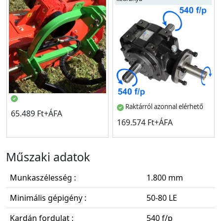
Raktárról azonnal elérhető
65.489 Ft+ÁFA
169.574 Ft+ÁFA
Műszaki adatok
Munkaszélesség :
1.800 mm
Minimális gépigény :
50-80 LE
Kardán fordulat :
540 f/p