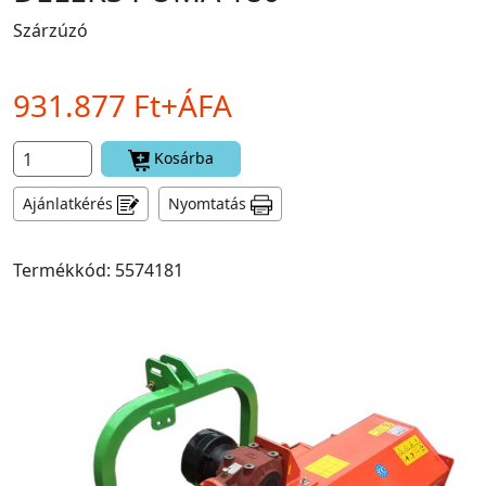
Szárzúzó
931.877 Ft+ÁFA
Kosárba
Ajánlatkérés
Nyomtatás
Termékkód: 5574181