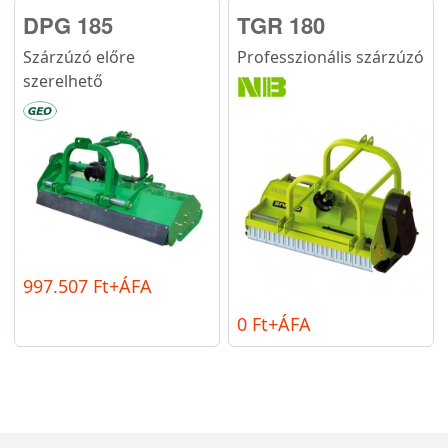
DPG 185
TGR 180
Szárzúzó előre
Professzionális szárzúzó
szerelhető
997.507 Ft+ÁFA
0 Ft+ÁFA