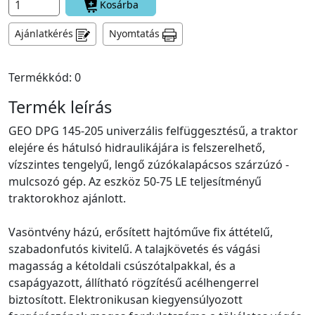
Kosárba
Ajánlatkérés
Nyomtatás
Termékkód: 0
Termék leírás
GEO DPG 145-205 univerzális felfüggesztésű, a traktor
elejére és hátulsó hidraulikájára is felszerelhető,
vízszintes tengelyű, lengő zúzókalapácsos szárzúzó -
mulcsozó gép. Az eszköz 50-75 LE teljesítményű
traktorokhoz ajánlott.
Vasöntvény házú, erősített hajtóműve fix áttételű,
szabadonfutós kivitelű. A talajkövetés és vágási
magasság a kétoldali csúszótalpakkal, és a
csapágyazott, állítható rögzítésű acélhengerrel
biztosított. Elektronikusan kiegyensúlyozott