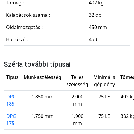
Tömeg :
402 kg
Kalapácsok száma :
32 db
Oldalmozgatás :
450 mm
Hajtószíj :
4 db
Széria további típusai
Tipus
Munkaszélesség
Teljes
Minimális
Töme
szélesség
gépigény
DPG
1.850 mm
2.000
75 LE
402 k
185
mm
DPG
1.750 mm
1.900
75 LE
382 k
175
mm