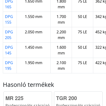
DPG
1.650 mm
1.800
75 LE
362 k
165
mm
DPG
1.550 mm
1.700
50 LE
342 k
155
mm
DPG
2.050 mm
2.200
75 LE
452 k
205
mm
DPG
1.450 mm
1.600
50 LE
322 k
145
mm
DPG
1.950 mm
2.100
75 LE
422 k
195
mm
Hasonló termékek
MR 225
TGR 200
Professzionális szárzúzó
Professzionális szárzúzó