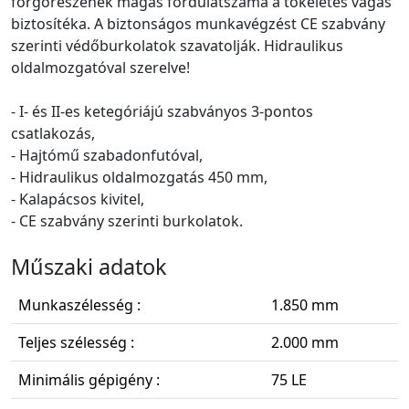
forgórészének magas fordulatszáma a tökéletes vágás
biztosítéka. A biztonságos munkavégzést CE szabvány
szerinti védőburkolatok szavatolják. Hidraulikus
oldalmozgatóval szerelve!
- I- és II-es ketegóriájú szabványos 3-pontos
csatlakozás,
- Hajtómű szabadonfutóval,
- Hidraulikus oldalmozgatás 450 mm,
- Kalapácsos kivitel,
- CE szabvány szerinti burkolatok.
Műszaki adatok
Munkaszélesség :
1.850 mm
Teljes szélesség :
2.000 mm
Minimális gépigény :
75 LE