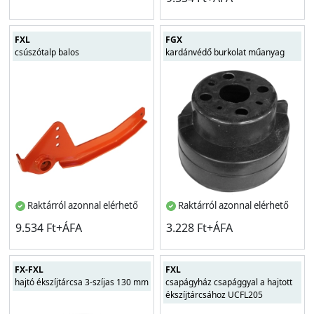
FXL
FGX
csúszótalp balos
kardánvédő burkolat műanyag
Raktárról azonnal elérhető
Raktárról azonnal elérhető
9.534 Ft+ÁFA
3.228 Ft+ÁFA
FX-FXL
FXL
hajtó ékszíjtárcsa 3-szíjas 130 mm
csapágyház csapággyal a hajtott
ékszíjtárcsához UCFL205