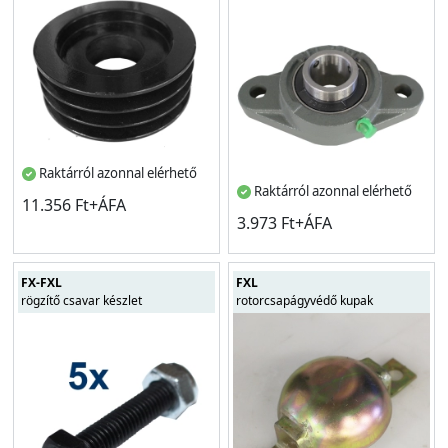
Raktárról azonnal elérhető
Raktárról azonnal elérhető
11.356 Ft+ÁFA
3.973 Ft+ÁFA
FX-FXL
FXL
rögzítő csavar készlet
rotorcsapágyvédő kupak