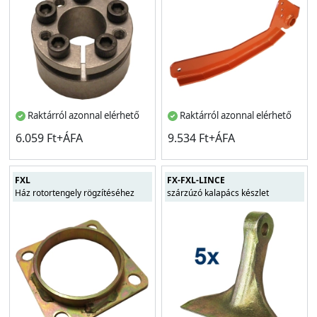
Raktárról azonnal elérhető
Raktárról azonnal elérhető
6.059 Ft+ÁFA
9.534 Ft+ÁFA
FXL
FX-FXL-LINCE
Ház rotortengely rögzítéséhez
szárzúzó kalapács készlet