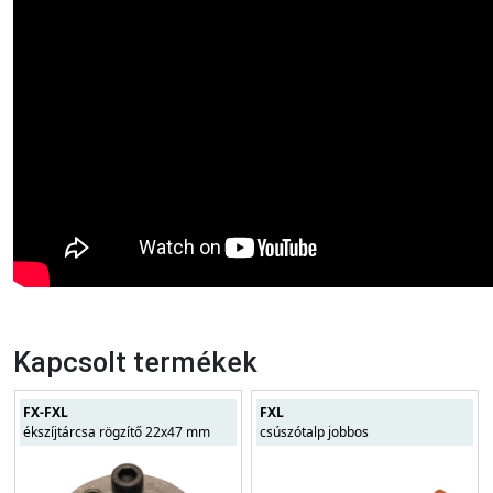
Kapcsolt termékek
FX-FXL
FXL
ékszíjtárcsa rögzítő 22x47 mm
csúszótalp jobbos