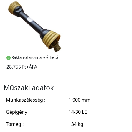
Raktárról azonnal elérhető
28.755 Ft+ÁFA
Műszaki adatok
Munkaszélesség :
1.000 mm
Gépigény :
14-30 LE
Tömeg :
134 kg