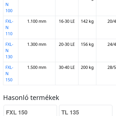
N
100
FXL-
1.100 mm
16-30 LE
142 kg
20/4
N
110
FXL-
1.300 mm
20-30 LE
156 kg
24/4
N
130
FXL-
1.500 mm
30-40 LE
200 kg
28/5
N
150
Hasonló termékek
FXL 150
TL 135