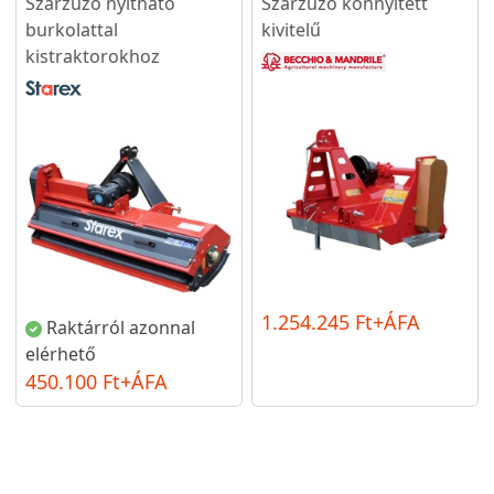
Szárzúzó nyitható
Szárzúzó könnyített
burkolattal
kivitelű
kistraktorokhoz
1.254.245 Ft+ÁFA
Raktárról azonnal
elérhető
450.100 Ft+ÁFA