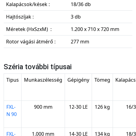
Kalapácsok/kések :
18/36 db
Hajtószíjak :
3 db
Méretek (HxSzxM) :
1.200 x 710 x 720 mm
Rotor vágási átmérő :
277 mm
Széria további típusai
Tipus
Munkaszélesség
Gépigény
Tömeg
Kalapács
FXL-
900 mm
12-30 LE
126 kg
16/3
N 90
FXL-
1.000 mm
14-30 LE
134 kg
18/3