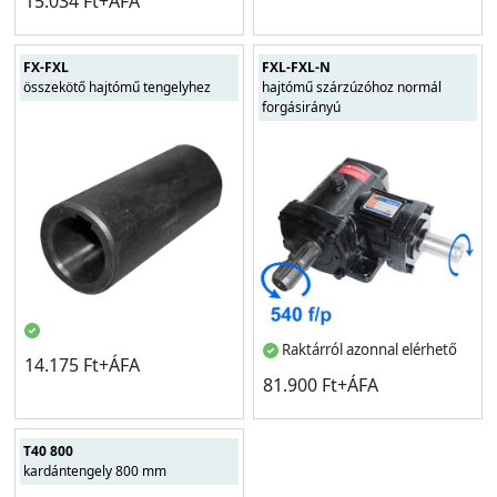
15.034 Ft+ÁFA
FX-FXL
FXL-FXL-N
összekötő hajtómű tengelyhez
hajtómű szárzúzóhoz normál
forgásirányú
Raktárról azonnal elérhető
14.175 Ft+ÁFA
81.900 Ft+ÁFA
T40 800
kardántengely 800 mm