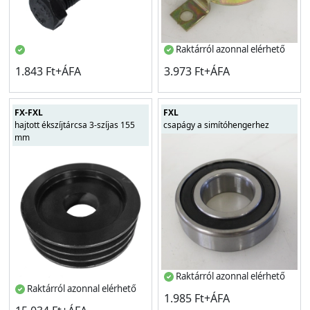
Raktárról azonnal elérhető
1.843 Ft+ÁFA
3.973 Ft+ÁFA
FX-FXL
FXL
hajtott ékszíjtárcsa 3-szíjas 155
csapágy a simítóhengerhez
mm
Raktárról azonnal elérhető
Raktárról azonnal elérhető
1.985 Ft+ÁFA