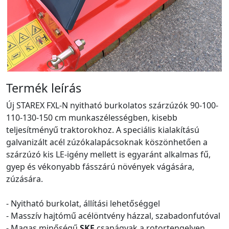
Termék leírás
Új STAREX FXL-N nyitható burkolatos szárzúzók 90-100-
110-130-150 cm munkaszélességben, kisebb
teljesítményű traktorokhoz. A speciális kialakítású
galvanizált acél zúzókalapácsoknak köszönhetően a
szárzúzó kis LE-igény mellett is egyaránt alkalmas fű,
gyep és vékonyabb fásszárú növények vágására,
zúzására.
- Nyitható burkolat, állítási lehetőséggel
- Masszív hajtómű acélöntvény házzal, szabadonfutóval
- Magas minőségű
SKF
csapágyak a rotortengelyen