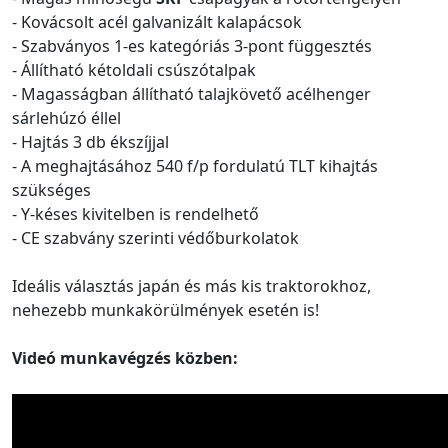
- Kovácsolt acél galvanizált kalapácsok
- Szabványos 1-es kategóriás 3-pont függesztés
- Állítható kétoldali csúszótalpak
- Magasságban állítható talajkövető acélhenger
sárlehúzó éllel
- Hajtás 3 db ékszíjjal
- A meghajtásához 540 f/p fordulatú TLT kihajtás
szükséges
- Y-késes kivitelben is rendelhető
- CE szabvány szerinti védőburkolatok
Ideális választás japán és más kis traktorokhoz,
nehezebb munkakörülmények esetén is!
Videó munkavégzés közben: